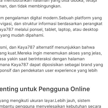
nya membutuhkan halaman yang bisa dibuka, tetapi
aman, dan tidak membingungkan.
lam pengalaman digital modern.Sebuah platform yang
igasi, dan struktur informasi berdasarkan perangkat
87 melalui ponsel, tablet, laptop, atau desktop
 yang mudah dipahami.
esmi, dan Kaya787 alternatif menunjukkan bahwa
ang kuat.Mereka ingin menemukan akses yang jelas,
sa yakin saat berinteraksi dengan halaman
gaimana Kaya787 dapat diposisikan sebagai brand yang
onsif dan pendekatan user experience yang lebih
enting untuk Pengguna Online
yang mengikuti ukuran layar.Lebih jauh, sistem
membantu pengguna menyelesaikan kebutuhan secara