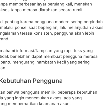
anpa memperbesar layar berulang kali, menekan
akses tanpa merasa diarahkan secara rumit.
di penting karena pengguna modern sering berpindah
melalui ponsel saat bepergian, lalu melanjutkan akses
pengalaman terasa konsisten, pengguna akan lebih
rand.
ahami informasi.Tampilan yang rapi, teks yang
ang tidak berlebihan dapat membuat pengguna merasa
mbantu mengurangi hambatan kecil yang sering
kan.
 Kebutuhan Pengguna
kan bahwa pengguna memiliki beberapa kebutuhan
da yang ingin menemukan akses, ada yang
yang memperhatikan keamanan akun.