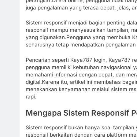
perangkat.Di era online, pengguna tidak ha
juga pengalaman yang terasa cepat, jelas, 
Sistem responsif menjadi bagian penting da
responsif mampu menyesuaikan tampilan, nav
yang digunakan.Pengguna yang membuka Kaya7
seharusnya tetap mendapatkan pengalaman
Pencarian seperti Kaya787 login, Kaya787 r
pengguna memiliki kebutuhan navigasional y
memahami informasi dengan cepat, dan mera
digital.Karena itu, artikel ini membahas ba
menekankan kenyamanan melalui sistem resp
rapi.
Mengapa Sistem Responsif P
Sistem responsif bukan hanya soal tampilan 
responsif berkaitan dengan cara platform 