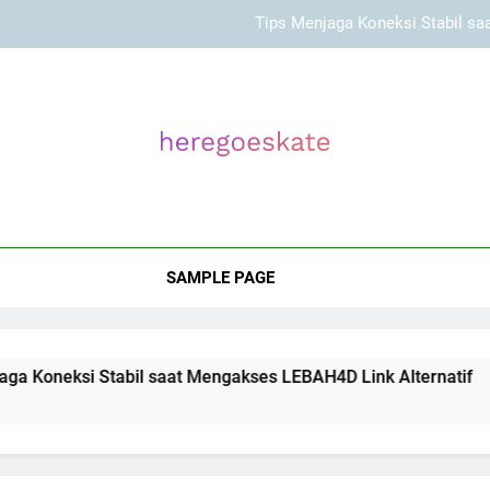
Tips Menjaga Koneksi Stabil sa
Panduan Memeriksa Alamat KAYA787 Alternatif se
KAYA787 Alternatif sebagai Solusi
Tips Menjaga Koneksi Stabil sa
e Go Skate
Tips Menjaga Koneksi Stabil sa
Produk Skateboard Dan Aksesori Keren Di Here Go Skate.
Panduan Memeriksa Alamat KAYA787 Alternatif se
SAMPLE PAGE
KAYA787 Alternatif sebagai Solusi
Stabil saat Mengakses LEBAH4D Link Alternatif
Panduan
3 Weeks 