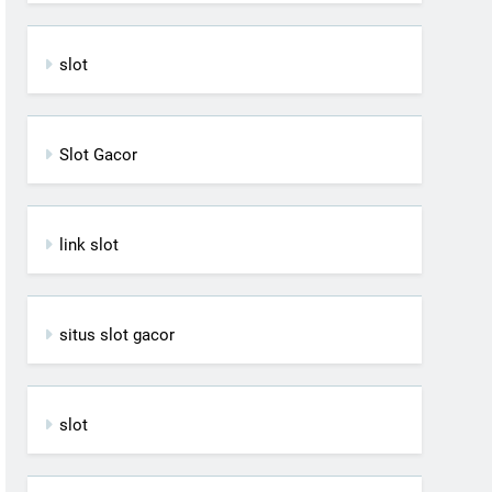
slot
Slot Gacor
link slot
situs slot gacor
slot