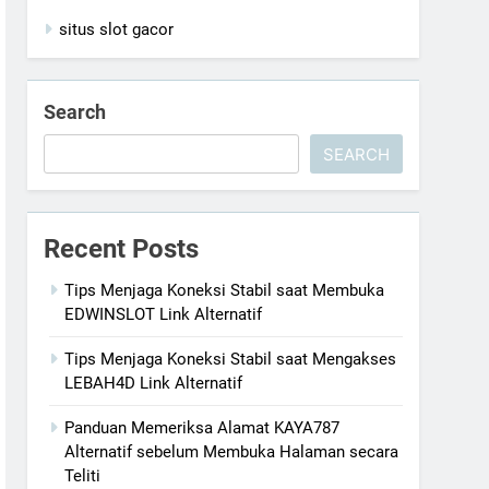
situs slot gacor
Search
SEARCH
Recent Posts
Tips Menjaga Koneksi Stabil saat Membuka
EDWINSLOT Link Alternatif
Tips Menjaga Koneksi Stabil saat Mengakses
LEBAH4D Link Alternatif
Panduan Memeriksa Alamat KAYA787
Alternatif sebelum Membuka Halaman secara
Teliti