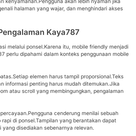
ri kenyamanan.Pengguna akan lebih nyaman jika
nali halaman yang wajar, dan menghindari akses
m Pengalaman Kaya787
i melalui ponsel.Karena itu, mobile friendly menjadi
87 perlu dipahami dalam konteks penggunaan mobile
batas.Setiap elemen harus tampil proporsional.Teks
, dan informasi penting harus mudah ditemukan.Jika
oom atau scroll yang membingungkan, pengalaman
kepercayaan.Pengguna cenderung menilai sebuah
ap rapi di ponsel.Tampilan yang berantakan dapat
 yang disediakan sebenarnya relevan.