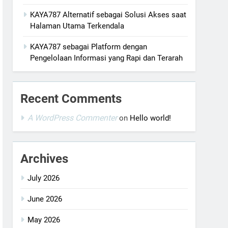
KAYA787 Alternatif sebagai Solusi Akses saat
Halaman Utama Terkendala
KAYA787 sebagai Platform dengan
Pengelolaan Informasi yang Rapi dan Terarah
Recent Comments
A WordPress Commenter
on
Hello world!
Archives
July 2026
June 2026
May 2026