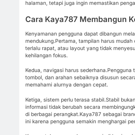
halaman, tetapi juga ingin memastikan penga
Cara Kaya787 Membangun Ke
Kenyamanan pengguna dapat dibangun melalu
mendukung.Pertama, tampilan harus mudah di
terlalu rapat, atau layout yang tidak meny
kehilangan fokus.
Kedua, navigasi harus sederhana.Pengguna ti
tombol, dan arahan sebaiknya disusun secara
memahami alurnya dengan cepat.
Ketiga, sistem perlu terasa stabil.Stabil buk
informasi tidak berubah secara membingungka
di berbagai perangkat.Kaya787 sebagai brand
ini karena pengguna semakin menghargai pen