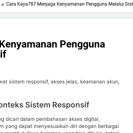
Cara Kaya787 Menjaga Kenyamanan Pengguna Melalui Sis
 Kenyamanan Pengguna
if
 sistem responsif, akses jelas, keamanan akun,
nteks Sistem Responsif
g dicari dalam pembahasan akses digital,
m yang dapat menyesuaikan diri dengan berbagai