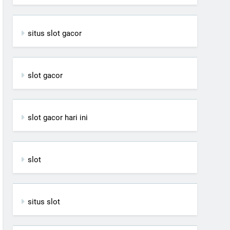
situs slot gacor
slot gacor
slot gacor hari ini
slot
situs slot