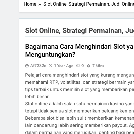
Home
Slot Online, Strategi Permainan, Judi Onlin
Slot Online, Strategi Permainan, Ju
Bagaimana Cara Menghindari Slot y
Menguntungkan?
Af7232c
1 Year Ago
0
7 Mins
Pelajari cara menghindari slot yang kurang meng
memahami RTP, volatilitas, dan strategi bermain y
tips terbaik untuk memilih slot yang memberikan 
lebih besar.
Slot online adalah salah satu permainan kasino yang
tetapi tidak semua slot memberikan peluang keme
Beberapa slot bisa lebih sulit memberikan kemena
lain cenderung lebih sering memberikan payout. Aga
dalam permainan yang merugikan, penting bagi pe