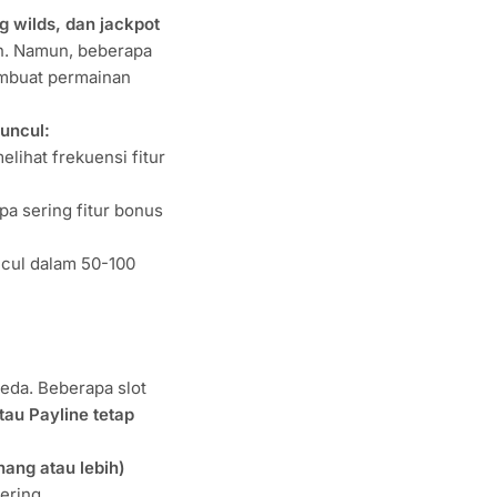
ng wilds, dan jackpot
n. Namun, beberapa
membuat permainan
muncul:
lihat frekuensi fitur
a sering fitur bonus
ncul dalam 50-100
beda. Beberapa slot
au Payline tetap
ang atau lebih)
ering.