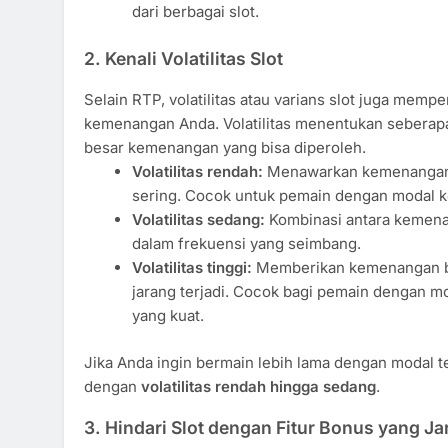
dari berbagai slot.
2. Kenali Volatilitas Slot
Selain RTP, volatilitas atau varians slot juga memp
kemenangan Anda. Volatilitas menentukan seberap
besar kemenangan yang bisa diperoleh.
Volatilitas rendah:
Menawarkan kemenangan k
sering. Cocok untuk pemain dengan modal ke
Volatilitas sedang:
Kombinasi antara kemena
dalam frekuensi yang seimbang.
Volatilitas tinggi:
Memberikan kemenangan be
jarang terjadi. Cocok bagi pemain dengan m
yang kuat.
Jika Anda ingin bermain lebih lama dengan modal ter
dengan
volatilitas rendah hingga sedang
.
3. Hindari Slot dengan Fitur Bonus yang J