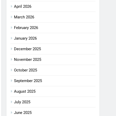
April 2026
March 2026
February 2026
January 2026
December 2025
November 2025
October 2025
September 2025
August 2025
July 2025
June 2025