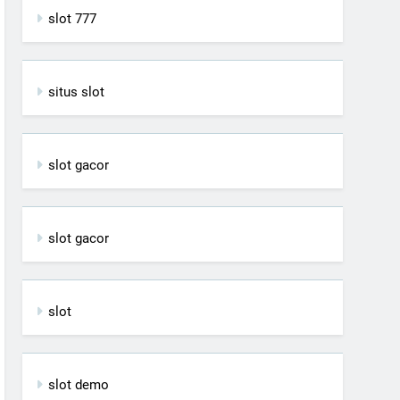
slot 777
situs slot
slot gacor
slot gacor
slot
slot demo