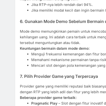
Jika RTP-nya lebih rendah dari 94%.
Jika memiliki modal kecil dan ingin bermain 
6. Gunakan Mode Demo Sebelum Bermain 
Mode demo memungkinkan pemain untuk mencoba s
kehilangan uang. Ini adalah cara terbaik untuk men
tersebut menguntungkan atau tidak.
Keuntungan bermain dalam mode demo:
Menguji frekuensi kemenangan dan fitur bo
Memahami mekanisme permainan tanpa risik
Mencari slot dengan pola kemenangan yang l
7. Pilih Provider Game yang Terpercaya
Provider game yang memiliki reputasi baik biasany
dengan RTP yang lebih adil dan fitur yang lebih m
Beberapa provider game terbaik:
Pragmatic Play
– Slot dengan fitur inovatif 