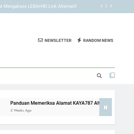
at Mengakses LEBAH4D Link Alternatif
belum Membuka Halaman secara Teliti
 Akses saat Halaman Utama Terkendala
NEWSLETTER
RANDOM NEWS
at Membuka EDWINSLOT Link Alternatif
at Mengakses LEBAH4D Link Alternatif
belum Membuka Halaman secara Teliti
 Akses saat Halaman Utama Terkendala
n Memeriksa Alamat KAYA787 Alternatif sebelum Membuka Ha
Ago