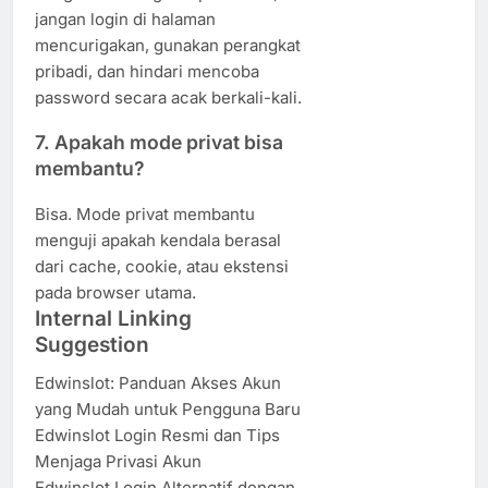
jangan login di halaman
mencurigakan, gunakan perangkat
pribadi, dan hindari mencoba
password secara acak berkali-kali.
7. Apakah mode privat bisa
membantu?
Bisa. Mode privat membantu
menguji apakah kendala berasal
dari cache, cookie, atau ekstensi
pada browser utama.
Internal Linking
Suggestion
Edwinslot: Panduan Akses Akun
yang Mudah untuk Pengguna Baru
Edwinslot Login Resmi dan Tips
Menjaga Privasi Akun
Edwinslot Login Alternatif dengan