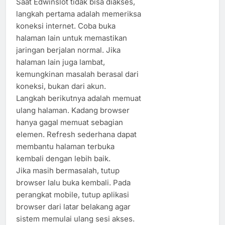
Saat Edwinslot tidak bisa diakses,
langkah pertama adalah memeriksa
koneksi internet. Coba buka
halaman lain untuk memastikan
jaringan berjalan normal. Jika
halaman lain juga lambat,
kemungkinan masalah berasal dari
koneksi, bukan dari akun.
Langkah berikutnya adalah memuat
ulang halaman. Kadang browser
hanya gagal memuat sebagian
elemen. Refresh sederhana dapat
membantu halaman terbuka
kembali dengan lebih baik.
Jika masih bermasalah, tutup
browser lalu buka kembali. Pada
perangkat mobile, tutup aplikasi
browser dari latar belakang agar
sistem memulai ulang sesi akses.