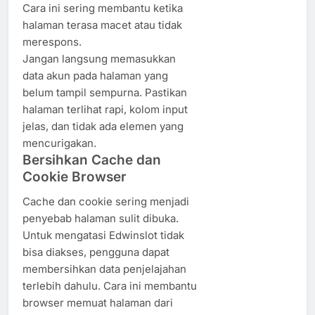
Cara ini sering membantu ketika
halaman terasa macet atau tidak
merespons.
Jangan langsung memasukkan
data akun pada halaman yang
belum tampil sempurna. Pastikan
halaman terlihat rapi, kolom input
jelas, dan tidak ada elemen yang
mencurigakan.
Bersihkan Cache dan
Cookie Browser
Cache dan cookie sering menjadi
penyebab halaman sulit dibuka.
Untuk mengatasi Edwinslot tidak
bisa diakses, pengguna dapat
membersihkan data penjelajahan
terlebih dahulu. Cara ini membantu
browser memuat halaman dari