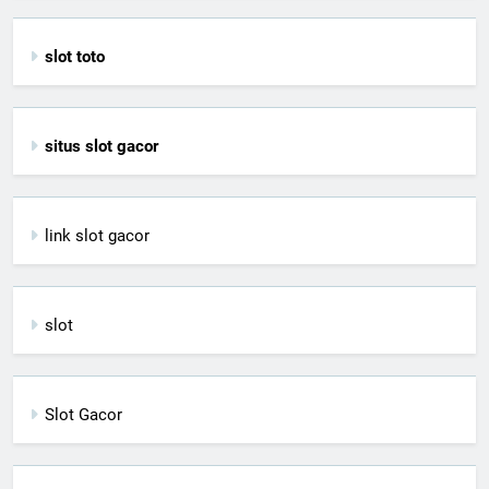
slot toto
situs slot gacor
link slot gacor
slot
Slot Gacor