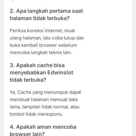
2. Apa langkah pertama saat
halaman tidak terbuka?
Periksa koneksi internet, muat
ulang halaman, lalu coba tutup dan
buka kembali browser sebelum
mencoba langkah teknis lain.
3. Apakah cache bisa
menyebabkan Edwinslot
tidak terbuka?
Ya. Cache yang menumpuk dapat
membuat halaman memuat data
lama, tampilan tidak normal, atau
tombol tidak merespons.
4. Apakah aman mencoba
browser lain?