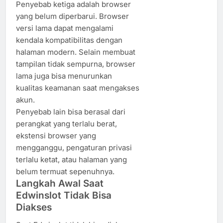
Penyebab ketiga adalah browser
yang belum diperbarui. Browser
versi lama dapat mengalami
kendala kompatibilitas dengan
halaman modern. Selain membuat
tampilan tidak sempurna, browser
lama juga bisa menurunkan
kualitas keamanan saat mengakses
akun.
Penyebab lain bisa berasal dari
perangkat yang terlalu berat,
ekstensi browser yang
mengganggu, pengaturan privasi
terlalu ketat, atau halaman yang
belum termuat sepenuhnya.
Langkah Awal Saat
Edwinslot Tidak Bisa
Diakses