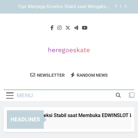
Skip
Panduan Memeriksa Alamat KAYA787 Alternatif
to
sebelum Membuka Halaman secara Teliti
content
KAYA787 Alternatif sebagai Solusi Akses saat
Halaman Utama Terkendala
Tips Menjaga Koneksi Stabil saat Membuka
EDWINSLOT Link Alternatif
Tips Menjaga Koneksi Stabil saat Mengakses
LEBAH4D Link Alternatif
Panduan Memeriksa Alamat KAYA787 Alternatif
sebelum Membuka Halaman secara Teliti
Here Go Skate
Dapatkan Produk Skateboard Dan Aksesori
KAYA787 Alternatif sebagai Solusi Akses saat
NEWSLETTER
RANDOM NEWS
Halaman Utama Terkendala
Keren Di Here Go Skate.
MENU
ips Menjaga Koneksi Stabil saat Membuka EDWINSLOT Link Alt
HEADLINES
Weeks Ago