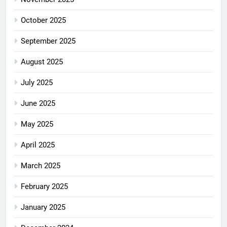
October 2025
September 2025
August 2025
July 2025
June 2025
May 2025
April 2025
March 2025
February 2025
January 2025