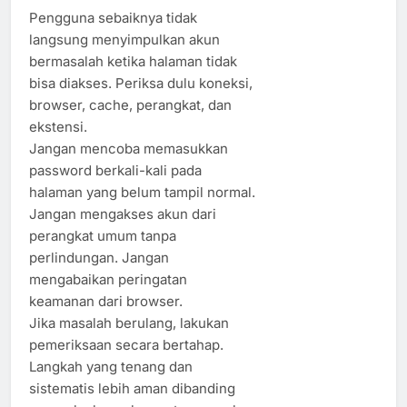
Pengguna sebaiknya tidak
langsung menyimpulkan akun
bermasalah ketika halaman tidak
bisa diakses. Periksa dulu koneksi,
browser, cache, perangkat, dan
ekstensi.
Jangan mencoba memasukkan
password berkali-kali pada
halaman yang belum tampil normal.
Jangan mengakses akun dari
perangkat umum tanpa
perlindungan. Jangan
mengabaikan peringatan
keamanan dari browser.
Jika masalah berulang, lakukan
pemeriksaan secara bertahap.
Langkah yang tenang dan
sistematis lebih aman dibanding