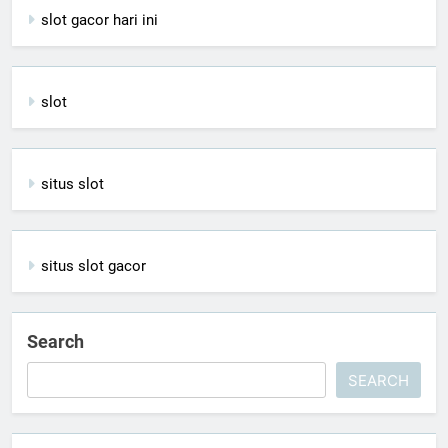
slot gacor hari ini
slot
situs slot
situs slot gacor
Search
SEARCH