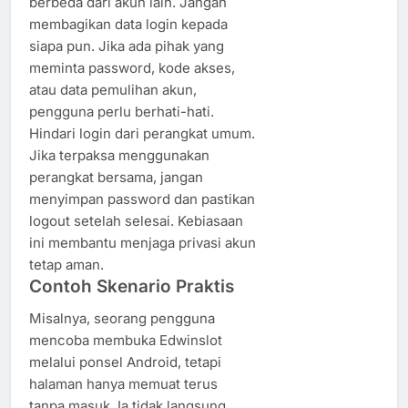
berbeda dari akun lain. Jangan
membagikan data login kepada
siapa pun. Jika ada pihak yang
meminta password, kode akses,
atau data pemulihan akun,
pengguna perlu berhati-hati.
Hindari login dari perangkat umum.
Jika terpaksa menggunakan
perangkat bersama, jangan
menyimpan password dan pastikan
logout setelah selesai. Kebiasaan
ini membantu menjaga privasi akun
tetap aman.
Contoh Skenario Praktis
Misalnya, seorang pengguna
mencoba membuka Edwinslot
melalui ponsel Android, tetapi
halaman hanya memuat terus
tanpa masuk. Ia tidak langsung