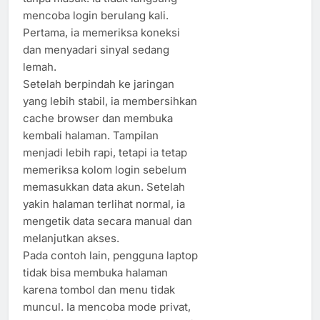
mencoba login berulang kali.
Pertama, ia memeriksa koneksi
dan menyadari sinyal sedang
lemah.
Setelah berpindah ke jaringan
yang lebih stabil, ia membersihkan
cache browser dan membuka
kembali halaman. Tampilan
menjadi lebih rapi, tetapi ia tetap
memeriksa kolom login sebelum
memasukkan data akun. Setelah
yakin halaman terlihat normal, ia
mengetik data secara manual dan
melanjutkan akses.
Pada contoh lain, pengguna laptop
tidak bisa membuka halaman
karena tombol dan menu tidak
muncul. Ia mencoba mode privat,