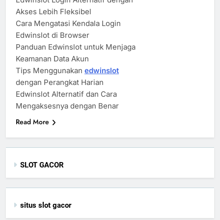
Akses Lebih Fleksibel
Cara Mengatasi Kendala Login
Edwinslot di Browser
Panduan Edwinslot untuk Menjaga
Keamanan Data Akun
Tips Menggunakan
edwinslot
dengan Perangkat Harian
Edwinslot Alternatif dan Cara
Mengaksesnya dengan Benar
Read More
SLOT GACOR
situs slot gacor