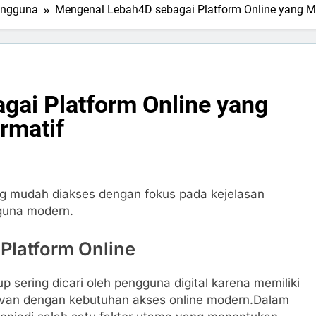
Pengguna
Mengenal Lebah4D sebagai Platform Online yang M
ai Platform Online yang
rmatif
ng mudah diakses dengan fokus pada kejelasan
guna modern.
latform Online
 sering dicari oleh pengguna digital karena memiliki
levan dengan kebutuhan akses online modern.Dalam