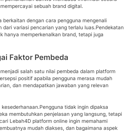
mempercayai sebuah brand digital.
 berkaitan dengan cara pengguna mengenali
 dari variasi pencarian yang terlalu luas.Pendekatan
idak hanya memperkenalkan brand, tetapi juga
ai Faktor Pembeda
enjadi salah satu nilai pembeda dalam platform
rsepsi positif apabila pengguna merasa mudah
rian, dan mendapatkan jawaban yang relevan
 kesederhanaan.Pengguna tidak ingin dipaksa
eka membutuhkan penjelasan yang langsung, tetapi
cari Lebah4D platform online ingin memahami
 membuatnya mudah diakses, dan bagaimana aspek