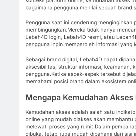
konteks platform online, kemudahan akses m
bagaimana pengguna menilai sebuah brand s
Pengguna saat ini cenderung menginginkan p
membingungkan.Mereka tidak hanya mencari n
Lebah4D login, Lebah4D resmi, atau Lebah4D
pengguna ingin memperoleh informasi yang le
Sebagai brand digital, Lebah4D dapat dipaha
aksesibilitas, struktur informasi, keamanan
pengguna.Ketika aspek-aspek tersebut dijel
memahami posisi brand dalam ekosistem onli
Mengapa Kemudahan Akses Me
Kemudahan akses adalah salah satu indikato
online yang mudah diakses akan membantu 
melewati proses yang rumit.Dalam pembahasa
dibuka, tetapi juga mudah dipahami dari sisi