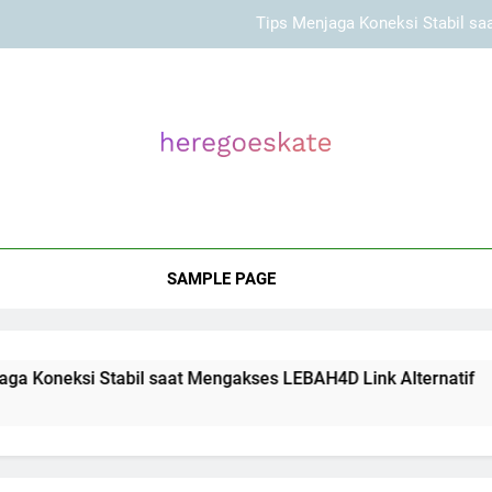
Tips Menjaga Koneksi Stabil sa
Panduan Memeriksa Alamat KAYA787 Alternatif se
KAYA787 Alternatif sebagai Solusi
Tips Menjaga Koneksi Stabil sa
e Go Skate
Tips Menjaga Koneksi Stabil sa
Produk Skateboard Dan Aksesori Keren Di Here Go Skate.
Panduan Memeriksa Alamat KAYA787 Alternatif se
SAMPLE PAGE
KAYA787 Alternatif sebagai Solusi
Stabil saat Mengakses LEBAH4D Link Alternatif
Panduan
3 Weeks A