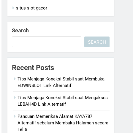
situs slot gacor
Search
SEARCH
Recent Posts
Tips Menjaga Koneksi Stabil saat Membuka
EDWINSLOT Link Alternatif
Tips Menjaga Koneksi Stabil saat Mengakses
LEBAH4D Link Alternatif
Panduan Memeriksa Alamat KAYA787
Alternatif sebelum Membuka Halaman secara
Teliti