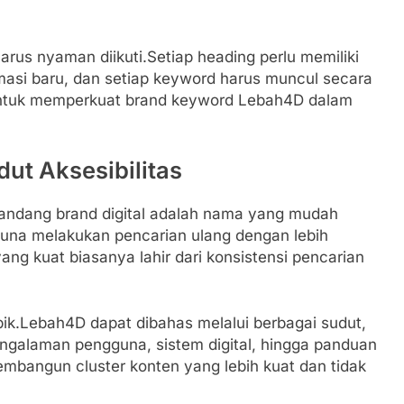
arus nyaman diikuti.Setiap heading perlu memiliki
masi baru, dan setiap keyword harus muncul secara
t untuk memperkuat brand keyword Lebah4D dalam
ut Aksesibilitas
pandang brand digital adalah nama yang mudah
una melakukan pencarian ulang dengan lebih
ang kuat biasanya lahir dari konsistensi pencarian
opik.Lebah4D dapat dibahas melalui berbagai sudut,
engalaman pengguna, sistem digital, hingga panduan
mbangun cluster konten yang lebih kuat dan tidak