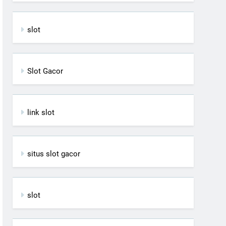
slot
Slot Gacor
link slot
situs slot gacor
slot