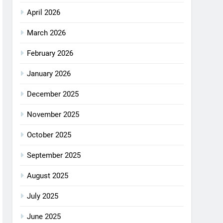
April 2026
March 2026
February 2026
January 2026
December 2025
November 2025
October 2025
September 2025
August 2025
July 2025
June 2025