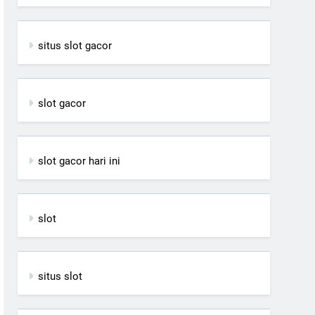
situs slot gacor
slot gacor
slot gacor hari ini
slot
situs slot