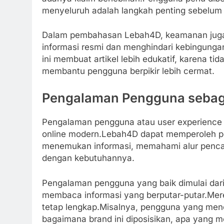
menyeluruh adalah langkah penting sebelum 
Dalam pembahasan Lebah4D, keamanan juga
informasi resmi dan menghindari kebingungan
ini membuat artikel lebih edukatif, karena t
membantu pengguna berpikir lebih cermat.
Pengalaman Pengguna sebag
Pengalaman pengguna atau user experience m
online modern.Lebah4D dapat memperoleh pe
menemukan informasi, memahami alur penca
dengan kebutuhannya.
Pengalaman pengguna yang baik dimulai dari
membaca informasi yang berputar-putar.Mer
tetap lengkap.Misalnya, pengguna yang men
bagaimana brand ini diposisikan, apa yang