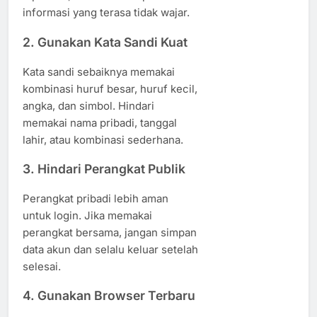
informasi yang terasa tidak wajar.
2. Gunakan Kata Sandi Kuat
Kata sandi sebaiknya memakai
kombinasi huruf besar, huruf kecil,
angka, dan simbol. Hindari
memakai nama pribadi, tanggal
lahir, atau kombinasi sederhana.
3. Hindari Perangkat Publik
Perangkat pribadi lebih aman
untuk login. Jika memakai
perangkat bersama, jangan simpan
data akun dan selalu keluar setelah
selesai.
4. Gunakan Browser Terbaru