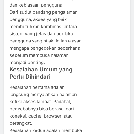
dan kebiasaan pengguna.
Dari sudut pandang pengalaman
pengguna, akses yang baik
membutuhkan kombinasi antara
sistem yang jelas dan perilaku
pengguna yang bijak. Inilah alasan
mengapa pengecekan sederhana
sebelum membuka halaman
menjadi penting.
Kesalahan Umum yang
Perlu Dihindari
Kesalahan pertama adalah
langsung menyalahkan halaman
ketika akses lambat. Padahal,
penyebabnya bisa berasal dari
koneksi, cache, browser, atau
perangkat.
Kesalahan kedua adalah membuka