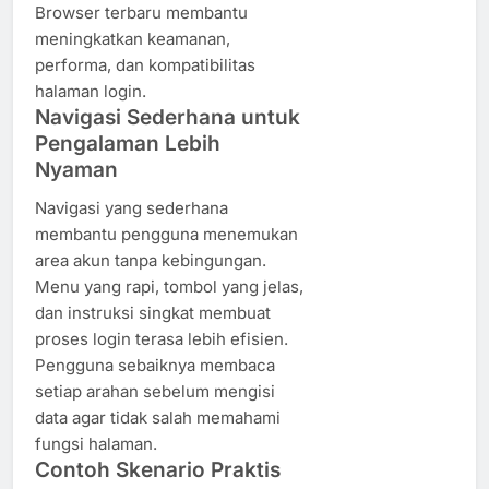
Browser terbaru membantu
meningkatkan keamanan,
performa, dan kompatibilitas
halaman login.
Navigasi Sederhana untuk
Pengalaman Lebih
Nyaman
Navigasi yang sederhana
membantu pengguna menemukan
area akun tanpa kebingungan.
Menu yang rapi, tombol yang jelas,
dan instruksi singkat membuat
proses login terasa lebih efisien.
Pengguna sebaiknya membaca
setiap arahan sebelum mengisi
data agar tidak salah memahami
fungsi halaman.
Contoh Skenario Praktis