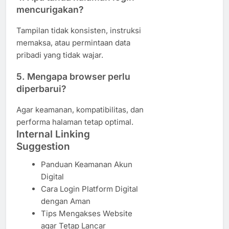
mencurigakan?
Tampilan tidak konsisten, instruksi
memaksa, atau permintaan data
pribadi yang tidak wajar.
5. Mengapa browser perlu
diperbarui?
Agar keamanan, kompatibilitas, dan
performa halaman tetap optimal.
Internal Linking
Suggestion
Panduan Keamanan Akun
Digital
Cara Login Platform Digital
dengan Aman
Tips Mengakses Website
agar Tetap Lancar