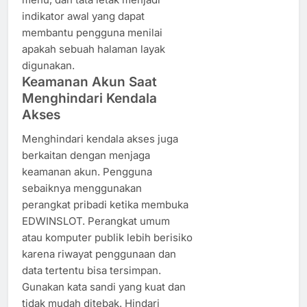
indikator awal yang dapat
membantu pengguna menilai
apakah sebuah halaman layak
digunakan.
Keamanan Akun Saat
Menghindari Kendala
Akses
Menghindari kendala akses juga
berkaitan dengan menjaga
keamanan akun. Pengguna
sebaiknya menggunakan
perangkat pribadi ketika membuka
EDWINSLOT. Perangkat umum
atau komputer publik lebih berisiko
karena riwayat penggunaan dan
data tertentu bisa tersimpan.
Gunakan kata sandi yang kuat dan
tidak mudah ditebak. Hindari