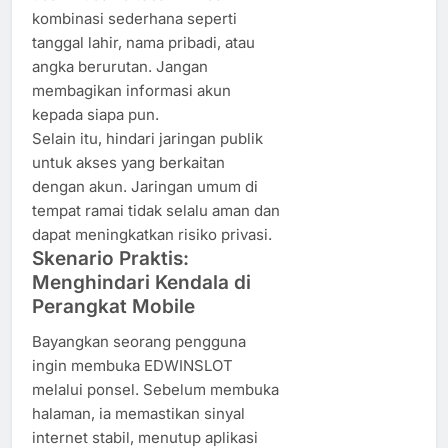
kombinasi sederhana seperti
tanggal lahir, nama pribadi, atau
angka berurutan. Jangan
membagikan informasi akun
kepada siapa pun.
Selain itu, hindari jaringan publik
untuk akses yang berkaitan
dengan akun. Jaringan umum di
tempat ramai tidak selalu aman dan
dapat meningkatkan risiko privasi.
Skenario Praktis:
Menghindari Kendala di
Perangkat Mobile
Bayangkan seorang pengguna
ingin membuka EDWINSLOT
melalui ponsel. Sebelum membuka
halaman, ia memastikan sinyal
internet stabil, menutup aplikasi