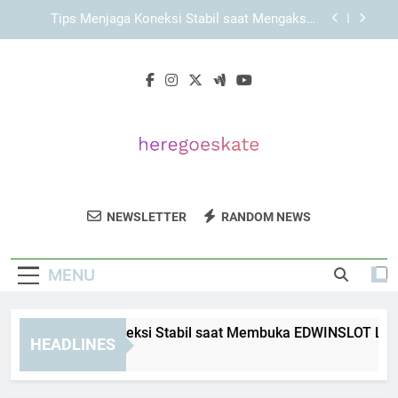
Skip
Panduan Memeriksa Alamat KAYA787 Alternatif
to
sebelum Membuka Halaman secara Teliti
content
KAYA787 Alternatif sebagai Solusi Akses saat
Halaman Utama Terkendala
Tips Menjaga Koneksi Stabil saat Membuka
EDWINSLOT Link Alternatif
Tips Menjaga Koneksi Stabil saat Mengakses
LEBAH4D Link Alternatif
Panduan Memeriksa Alamat KAYA787 Alternatif
sebelum Membuka Halaman secara Teliti
Here Go Skate
Dapatkan Produk Skateboard Dan Aksesori
KAYA787 Alternatif sebagai Solusi Akses saat
NEWSLETTER
RANDOM NEWS
Halaman Utama Terkendala
Keren Di Here Go Skate.
MENU
ps Menjaga Koneksi Stabil saat Membuka EDWINSLOT Link Alte
HEADLINES
Weeks Ago