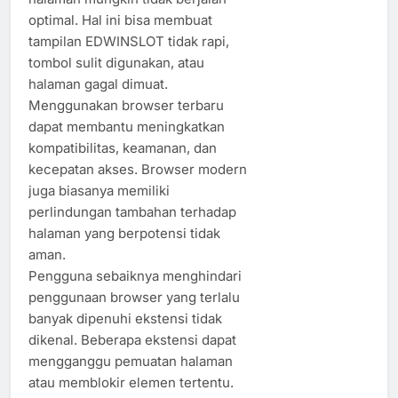
optimal. Hal ini bisa membuat
tampilan EDWINSLOT tidak rapi,
tombol sulit digunakan, atau
halaman gagal dimuat.
Menggunakan browser terbaru
dapat membantu meningkatkan
kompatibilitas, keamanan, dan
kecepatan akses. Browser modern
juga biasanya memiliki
perlindungan tambahan terhadap
halaman yang berpotensi tidak
aman.
Pengguna sebaiknya menghindari
penggunaan browser yang terlalu
banyak dipenuhi ekstensi tidak
dikenal. Beberapa ekstensi dapat
mengganggu pemuatan halaman
atau memblokir elemen tertentu.