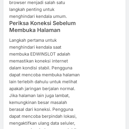
browser menjadi salah satu
langkah penting untuk
menghindari kendala umum.
Periksa Koneksi Sebelum
Membuka Halaman
Langkah pertama untuk
menghindari kendala saat
membuka EDWINSLOT adalah
memastikan koneksi internet
dalam kondisi stabil. Pengguna
dapat mencoba membuka halaman
lain terlebih dahulu untuk melihat
apakah jaringan berjalan normal.
Jika halaman lain juga lambat,
kemungkinan besar masalah
berasal dari koneksi. Pengguna
dapat mencoba berpindah lokasi,
mengaktifkan ulang data seluler,