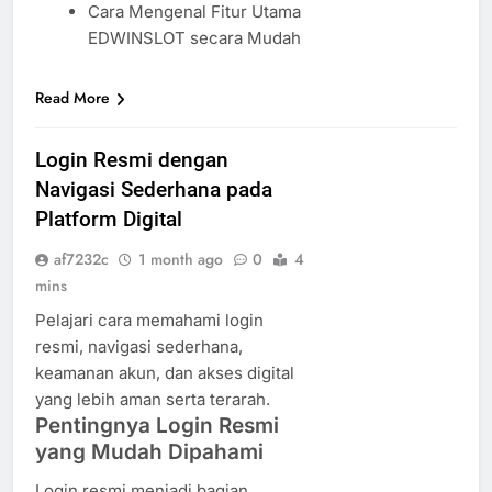
Cara Mengenal Fitur Utama
EDWINSLOT secara Mudah
Read More
Login Resmi dengan
Navigasi Sederhana pada
Platform Digital
af7232c
1 month ago
0
4
mins
Pelajari cara memahami login
resmi, navigasi sederhana,
keamanan akun, dan akses digital
yang lebih aman serta terarah.
Pentingnya Login Resmi
yang Mudah Dipahami
Login resmi menjadi bagian