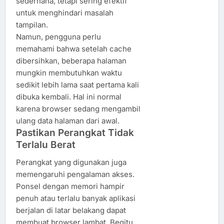
sederhana, tetapi sering efektif
untuk menghindari masalah
tampilan.
Namun, pengguna perlu
memahami bahwa setelah cache
dibersihkan, beberapa halaman
mungkin membutuhkan waktu
sedikit lebih lama saat pertama kali
dibuka kembali. Hal ini normal
karena browser sedang mengambil
ulang data halaman dari awal.
Pastikan Perangkat Tidak
Terlalu Berat
Perangkat yang digunakan juga
memengaruhi pengalaman akses.
Ponsel dengan memori hampir
penuh atau terlalu banyak aplikasi
berjalan di latar belakang dapat
membuat browser lambat. Begitu