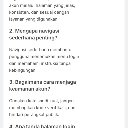
akun melalui halaman yang jelas,
konsisten, dan sesuai dengan
layanan yang digunakan.
2. Mengapa navigasi
sederhana penting?
Navigasi sederhana membantu
pengguna menemukan menu login
dan memahami instruksi tanpa
kebingungan.
3. Bagaimana cara menjaga
keamanan akun?
Gunakan kata sandi kuat, jangan
membagikan kode verifikasi, dan
hindari perangkat publik.
4. Apa tanda halaman login