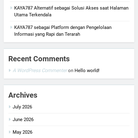
KAYA787 Alternatif sebagai Solusi Akses saat Halaman
Utama Terkendala
KAYA787 sebagai Platform dengan Pengelolaan
Informasi yang Rapi dan Terarah
Recent Comments
A WordPress Commenter
on
Hello world!
Archives
July 2026
June 2026
May 2026