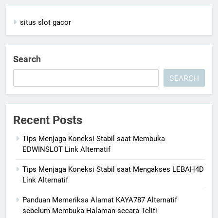
situs slot gacor
Search
SEARCH
Recent Posts
Tips Menjaga Koneksi Stabil saat Membuka
EDWINSLOT Link Alternatif
Tips Menjaga Koneksi Stabil saat Mengakses LEBAH4D
Link Alternatif
Panduan Memeriksa Alamat KAYA787 Alternatif
sebelum Membuka Halaman secara Teliti