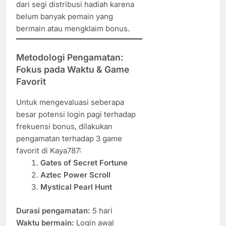
dari segi distribusi hadiah karena
belum banyak pemain yang
bermain atau mengklaim bonus.
Metodologi Pengamatan:
Fokus pada Waktu & Game
Favorit
Untuk mengevaluasi seberapa
besar potensi login pagi terhadap
frekuensi bonus, dilakukan
pengamatan terhadap 3 game
favorit di Kaya787:
Gates of Secret Fortune
Aztec Power Scroll
Mystical Pearl Hunt
Durasi pengamatan:
5 hari
Waktu bermain:
Login awal