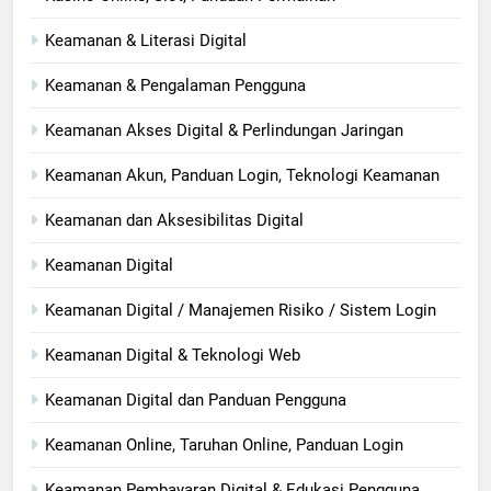
Keamanan & Literasi Digital
Keamanan & Pengalaman Pengguna
Keamanan Akses Digital & Perlindungan Jaringan
Keamanan Akun, Panduan Login, Teknologi Keamanan
Keamanan dan Aksesibilitas Digital
Keamanan Digital
Keamanan Digital / Manajemen Risiko / Sistem Login
Keamanan Digital & Teknologi Web
Keamanan Digital dan Panduan Pengguna
Keamanan Online, Taruhan Online, Panduan Login
Keamanan Pembayaran Digital & Edukasi Pengguna