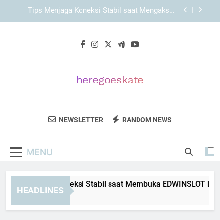
Skip
Panduan Memeriksa Alamat KAYA787 Alternatif
to
sebelum Membuka Halaman secara Teliti
content
KAYA787 Alternatif sebagai Solusi Akses saat
Halaman Utama Terkendala
Tips Menjaga Koneksi Stabil saat Membuka
EDWINSLOT Link Alternatif
Tips Menjaga Koneksi Stabil saat Mengakses
LEBAH4D Link Alternatif
Panduan Memeriksa Alamat KAYA787 Alternatif
sebelum Membuka Halaman secara Teliti
Here Go Skate
Dapatkan Produk Skateboard Dan Aksesori
KAYA787 Alternatif sebagai Solusi Akses saat
NEWSLETTER
RANDOM NEWS
Halaman Utama Terkendala
Keren Di Here Go Skate.
MENU
ps Menjaga Koneksi Stabil saat Membuka EDWINSLOT Link Alte
HEADLINES
Weeks Ago