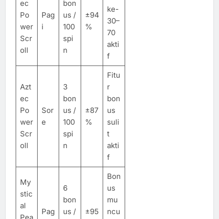
ec
bon
ke-
Po
Pag
us /
±94
30–
wer
i
100
%
70
Scr
spi
akti
oll
n
f
Fitu
Azt
3
r
ec
bon
bon
Po
Sor
us /
±87
us
wer
e
100
%
suli
Scr
spi
t
oll
n
akti
f
Bon
My
6
us
stic
bon
mu
al
Pag
us /
±95
ncu
Pea