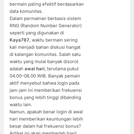
bermain paling efektif berdasarkan
data komunitas.
Dalam permainan berbasis sistem
RNG (Random Number Generator)
seperti yang digunakan di
Kaya787
, waktu bermain sering
kali menjadi bahan diskusi hangat
di kalangan komunitas. Salah satu
waktu yang mulai banyak disorot
adalah
awal hari
, terutama pukul
04.00–08.00 WIB. Banyak pemain
aktif menyebut bahwa login pada
jam-jam ini memberikan frekuensi
bonus yang lebih tinggi dibanding
waktu lain.
Namun, apakah benar login di awal
hari memberikan keuntungan lebih
besar dalam hal frekuensi bonus?
Artikel ini akan membedah hasil