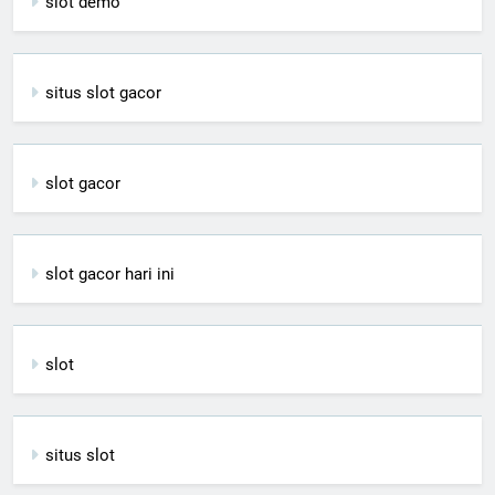
slot demo
situs slot gacor
slot gacor
slot gacor hari ini
slot
situs slot