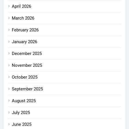
April 2026
March 2026
February 2026
January 2026
December 2025
November 2025
October 2025
September 2025
August 2025
July 2025
June 2025