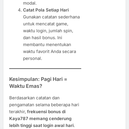
modal.
Catat Pola Setiap Hari
Gunakan catatan sederhana
untuk mencatat game,
waktu login, jumlah spin,
dan hasil bonus. Ini
membantu menentukan
waktu favorit Anda secara
personal.
Kesimpulan: Pagi Hari =
Waktu Emas?
Berdasarkan catatan dan
pengamatan selama beberapa hari
terakhir,
frekuensi bonus di
Kaya787 memang cenderung
lebih tinggi saat login awal hari
.