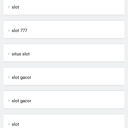
slot
slot 777
situs slot
slot gacor
slot gacor
slot