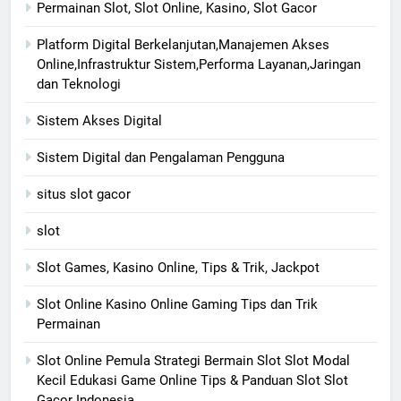
Permainan Slot, Slot Online, Kasino, Slot Gacor
Platform Digital Berkelanjutan,Manajemen Akses
Online,Infrastruktur Sistem,Performa Layanan,Jaringan
dan Teknologi
Sistem Akses Digital
Sistem Digital dan Pengalaman Pengguna
situs slot gacor
slot
Slot Games, Kasino Online, Tips & Trik, Jackpot
Slot Online Kasino Online Gaming Tips dan Trik
Permainan
Slot Online Pemula Strategi Bermain Slot Slot Modal
Kecil Edukasi Game Online Tips & Panduan Slot Slot
Gacor Indonesia