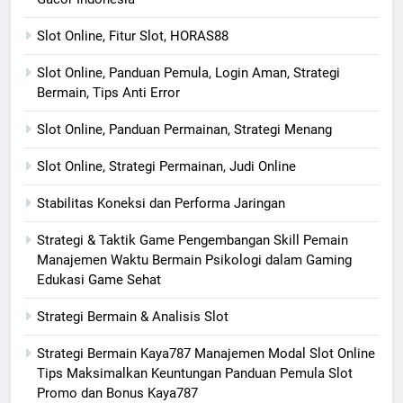
Slot Online, Fitur Slot, HORAS88
Slot Online, Panduan Pemula, Login Aman, Strategi
Bermain, Tips Anti Error
Slot Online, Panduan Permainan, Strategi Menang
Slot Online, Strategi Permainan, Judi Online
Stabilitas Koneksi dan Performa Jaringan
Strategi & Taktik Game Pengembangan Skill Pemain
Manajemen Waktu Bermain Psikologi dalam Gaming
Edukasi Game Sehat
Strategi Bermain & Analisis Slot
Strategi Bermain Kaya787 Manajemen Modal Slot Online
Tips Maksimalkan Keuntungan Panduan Pemula Slot
Promo dan Bonus Kaya787