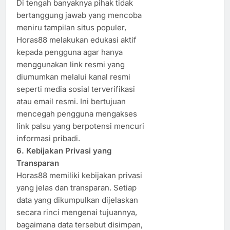
Di tengah banyaknya pihak tidak
bertanggung jawab yang mencoba
meniru tampilan situs populer,
Horas88 melakukan edukasi aktif
kepada pengguna agar hanya
menggunakan link resmi yang
diumumkan melalui kanal resmi
seperti media sosial terverifikasi
atau email resmi. Ini bertujuan
mencegah pengguna mengakses
link palsu yang berpotensi mencuri
informasi pribadi.
6. Kebijakan Privasi yang
Transparan
Horas88 memiliki kebijakan privasi
yang jelas dan transparan. Setiap
data yang dikumpulkan dijelaskan
secara rinci mengenai tujuannya,
bagaimana data tersebut disimpan,