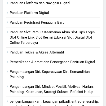
Panduan Platform dan Navigasi Digital
Panduan Platform Digital
Panduan Registrasi Pengguna Baru
Panduan Slot Pemula Keamanan Akun Slot Tips Login
Slot Online Link Slot Resmi Edukasi Slot Digital Slot
Online Terpercaya
Panduan Teknis & Akses Alternatif
Pemeriksaan Alamat dan Pencegahan Peniruan Digital
Pengembangan Diri, Kepercayaan Diri, Kemandirian,
Psikologi
Pengembangan Diri, Mindset Positif, Motivasi Harian,
Psikologi Ketekunan, Strategi Sukses, Refleksi Hidup
pengembangan karir, keuangan pribadi, entrepreneurship,