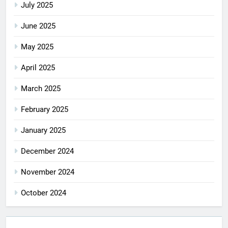
July 2025
June 2025
May 2025
April 2025
March 2025
February 2025
January 2025
December 2024
November 2024
October 2024