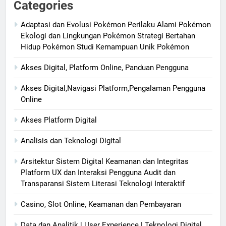
Categories
Adaptasi dan Evolusi Pokémon Perilaku Alami Pokémon
Ekologi dan Lingkungan Pokémon Strategi Bertahan
Hidup Pokémon Studi Kemampuan Unik Pokémon
Akses Digital, Platform Online, Panduan Pengguna
Akses Digital,Navigasi Platform,Pengalaman Pengguna
Online
Akses Platform Digital
Analisis dan Teknologi Digital
Arsitektur Sistem Digital Keamanan dan Integritas
Platform UX dan Interaksi Pengguna Audit dan
Transparansi Sistem Literasi Teknologi Interaktif
Casino, Slot Online, Keamanan dan Pembayaran
Data dan Analitik | User Experience | Teknologi Digital