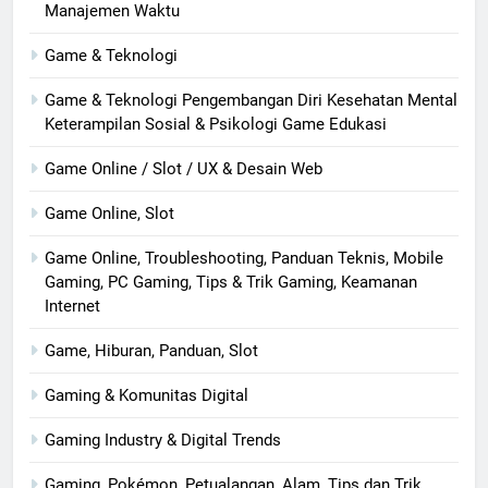
Manajemen Waktu
Game & Teknologi
Game & Teknologi Pengembangan Diri Kesehatan Mental
Keterampilan Sosial & Psikologi Game Edukasi
Game Online / Slot / UX & Desain Web
Game Online, Slot
Game Online, Troubleshooting, Panduan Teknis, Mobile
Gaming, PC Gaming, Tips & Trik Gaming, Keamanan
Internet
Game, Hiburan, Panduan, Slot
Gaming & Komunitas Digital
Gaming Industry & Digital Trends
Gaming, Pokémon, Petualangan, Alam, Tips dan Trik