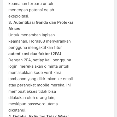
keamanan terbaru untuk
mencegah potensi celah
eksploitasi.
3. Autentikasi Ganda dan Proteksi
Akses
Untuk menambah lapisan
keamanan, Horas88 menyarankan
pengguna mengaktifkan fitur
autentikasi dua faktor (2FA)
.
Dengan 2FA, setiap kali pengguna
login, mereka akan diminta untuk
memasukkan kode verifikasi
tambahan yang dikirimkan ke email
atau perangkat mobile mereka. Ini
membuat akses tidak bisa
dilakukan oleh orang lain,
meskipun password utama
diketahui.
4. Deteksi Aktivitas Tidak Wajar