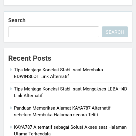
Search
SEARCH
Recent Posts
Tips Menjaga Koneksi Stabil saat Membuka
EDWINSLOT Link Alternatif
Tips Menjaga Koneksi Stabil saat Mengakses LEBAH4D
Link Alternatif
Panduan Memeriksa Alamat KAYA787 Alternatif
sebelum Membuka Halaman secara Teliti
KAYA787 Alternatif sebagai Solusi Akses saat Halaman
Utama Terkendala