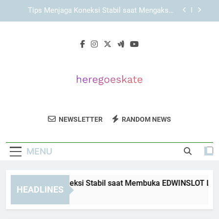
Skip
Panduan Memeriksa Alamat KAYA787 Alternatif
to
sebelum Membuka Halaman secara Teliti
content
KAYA787 Alternatif sebagai Solusi Akses saat
Halaman Utama Terkendala
Tips Menjaga Koneksi Stabil saat Membuka
EDWINSLOT Link Alternatif
Tips Menjaga Koneksi Stabil saat Mengakses
LEBAH4D Link Alternatif
Panduan Memeriksa Alamat KAYA787 Alternatif
sebelum Membuka Halaman secara Teliti
Here Go Skate
Dapatkan Produk Skateboard Dan Aksesori
KAYA787 Alternatif sebagai Solusi Akses saat
NEWSLETTER
RANDOM NEWS
Halaman Utama Terkendala
Keren Di Here Go Skate.
MENU
ps Menjaga Koneksi Stabil saat Membuka EDWINSLOT Link Alte
HEADLINES
Weeks Ago