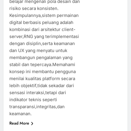
belajar mengenali pola desain dan
risiko secara konsisten.
Kesimpulannya,sistem permainan
digital berbasis peluang adalah
kombinasi dari arsitektur client-
server,RNG yang terimplementasi
dengan disiplin,serta keamanan
dan UX yang menyatu untuk
membangun pengalaman yang
stabil dan tepercaya.Memahami
konsep ini membantu pengguna
menilai kualitas platform secara
lebih objektif,tidak sekadar dari
sensasi interaksi,tetapi dari
indikator teknis seperti
transparansi,integritas,dan
keamanan.
Read More