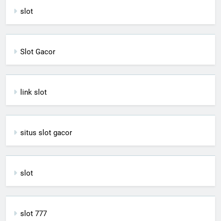
slot
Slot Gacor
link slot
situs slot gacor
slot
slot 777