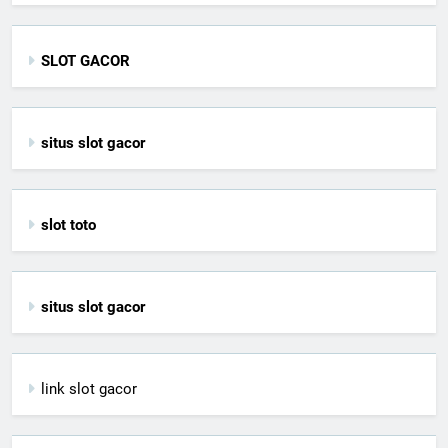
SLOT GACOR
situs slot gacor
slot toto
situs slot gacor
link slot gacor