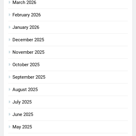
March 2026
February 2026
January 2026
December 2025
November 2025
October 2025
September 2025
August 2025
July 2025
June 2025
May 2025