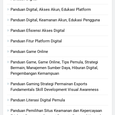
Panduan Digital, Akses Akun, Edukasi Platform
Panduan Digital, Keamanan Akun, Edukasi Pengguna
Panduan Efisiensi Akses Digital
Panduan Fitur Platform Digital
Panduan Game Online
Panduan Game, Game Online, Tips Pemula, Strategi
Bermain, Manajemen Sumber Daya, Hiburan Digital,
Pengembangan Kemampuan
Panduan Gaming Strategi Permainan Esports
Fundamentals Skill Development Visual Awareness
Panduan Literasi Digital Pemula
Panduan Pemilihan Situs Keamanan dan Kepercayaan