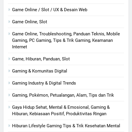
Game Online / Slot / UX & Desain Web
Game Online, Slot
Game Online, Troubleshooting, Panduan Teknis, Mobile
Gaming, PC Gaming, Tips & Trik Gaming, Keamanan
Internet
Game, Hiburan, Panduan, Slot
Gaming & Komunitas Digital
Gaming Industry & Digital Trends
Gaming, Pokémon, Petualangan, Alam, Tips dan Trik
Gaya Hidup Sehat, Mental & Emosional, Gaming &
Hiburan, Kebiasaan Positif, Produktivitas Ringan
Hiburan Lifestyle Gaming Tips & Trik Kesehatan Mental