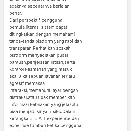
acaknya sebenarnya berjalan
benar.
Dari perspektif pengguna
pemula,literasi sistem dapat
ditingkatkan dengan memahami
tanda-tanda platform yang rapi dan
transparan.Perhatikan apakah
platform menyediakan pusat
bantuan,penjelasan istilah,serta
kontrol keamanan yang masuk
akal.Jika sebuah layanan terlalu
agresif memaksa
interaksi,memenuhi layar dengan
distraksi,atau tidak memberikan
informasi kebijakan yang jelas,itu
bisa menjadi sinyal risiko.Dalam
kerangka E-E-A-T,experience dan
expertise tumbuh ketika pengguna