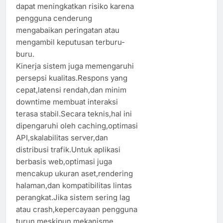
dapat meningkatkan risiko karena
pengguna cenderung
mengabaikan peringatan atau
mengambil keputusan terburu-
buru.
Kinerja sistem juga memengaruhi
persepsi kualitas.Respons yang
cepat,latensi rendah,dan minim
downtime membuat interaksi
terasa stabil.Secara teknis,hal ini
dipengaruhi oleh caching,optimasi
API,skalabilitas server,dan
distribusi trafik.Untuk aplikasi
berbasis web,optimasi juga
mencakup ukuran aset,rendering
halaman,dan kompatibilitas lintas
perangkat.Jika sistem sering lag
atau crash,kepercayaan pengguna
turun meskipun mekanisme