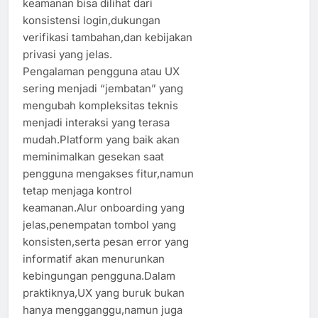
keamanan bisa dilihat dari
konsistensi login,dukungan
verifikasi tambahan,dan kebijakan
privasi yang jelas.
Pengalaman pengguna atau UX
sering menjadi “jembatan” yang
mengubah kompleksitas teknis
menjadi interaksi yang terasa
mudah.Platform yang baik akan
meminimalkan gesekan saat
pengguna mengakses fitur,namun
tetap menjaga kontrol
keamanan.Alur onboarding yang
jelas,penempatan tombol yang
konsisten,serta pesan error yang
informatif akan menurunkan
kebingungan pengguna.Dalam
praktiknya,UX yang buruk bukan
hanya mengganggu,namun juga