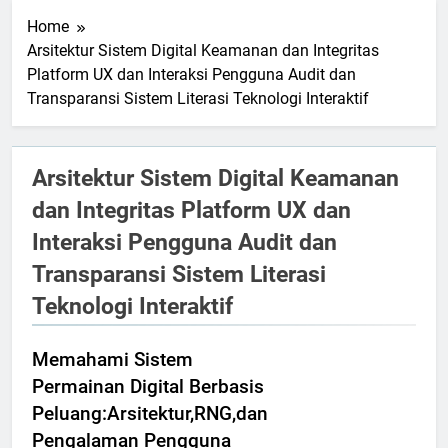
Home
Arsitektur Sistem Digital Keamanan dan Integritas
Platform UX dan Interaksi Pengguna Audit dan
Transparansi Sistem Literasi Teknologi Interaktif
Arsitektur Sistem Digital Keamanan
dan Integritas Platform UX dan
Interaksi Pengguna Audit dan
Transparansi Sistem Literasi
Teknologi Interaktif
Memahami Sistem
Permainan Digital Berbasis
Peluang:Arsitektur,RNG,dan
Pengalaman Pengguna