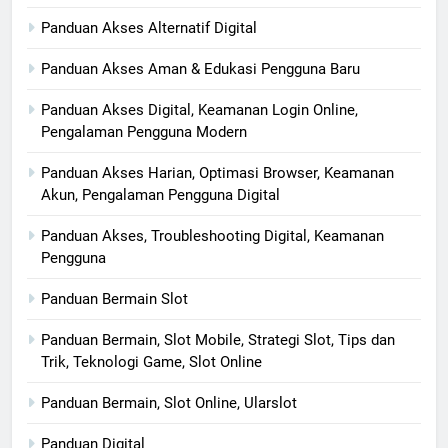
Panduan Akses Alternatif Digital
Panduan Akses Aman & Edukasi Pengguna Baru
Panduan Akses Digital, Keamanan Login Online,
Pengalaman Pengguna Modern
Panduan Akses Harian, Optimasi Browser, Keamanan
Akun, Pengalaman Pengguna Digital
Panduan Akses, Troubleshooting Digital, Keamanan
Pengguna
Panduan Bermain Slot
Panduan Bermain, Slot Mobile, Strategi Slot, Tips dan
Trik, Teknologi Game, Slot Online
Panduan Bermain, Slot Online, Ularslot
Panduan Digital