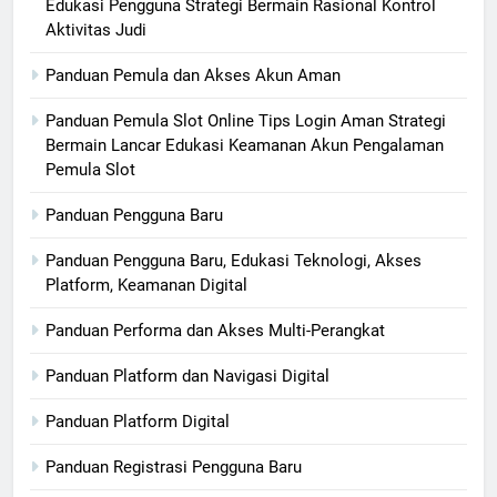
Edukasi Pengguna Strategi Bermain Rasional Kontrol
Aktivitas Judi
Panduan Pemula dan Akses Akun Aman
Panduan Pemula Slot Online Tips Login Aman Strategi
Bermain Lancar Edukasi Keamanan Akun Pengalaman
Pemula Slot
Panduan Pengguna Baru
Panduan Pengguna Baru, Edukasi Teknologi, Akses
Platform, Keamanan Digital
Panduan Performa dan Akses Multi-Perangkat
Panduan Platform dan Navigasi Digital
Panduan Platform Digital
Panduan Registrasi Pengguna Baru