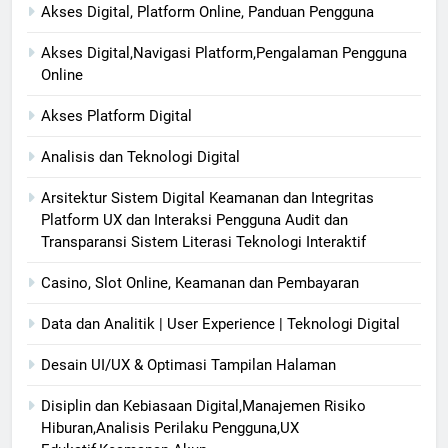
Akses Digital, Platform Online, Panduan Pengguna
Akses Digital,Navigasi Platform,Pengalaman Pengguna
Online
Akses Platform Digital
Analisis dan Teknologi Digital
Arsitektur Sistem Digital Keamanan dan Integritas
Platform UX dan Interaksi Pengguna Audit dan
Transparansi Sistem Literasi Teknologi Interaktif
Casino, Slot Online, Keamanan dan Pembayaran
Data dan Analitik | User Experience | Teknologi Digital
Desain UI/UX & Optimasi Tampilan Halaman
Disiplin dan Kebiasaan Digital,Manajemen Risiko
Hiburan,Analisis Perilaku Pengguna,UX