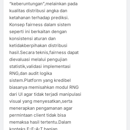
“keberuntungan”,melainkan pada
kualitas distribusi angka dan
ketahanan terhadap prediksi.
Konsep fairness dalam sistem
seperti ini berkaitan dengan
konsistensi aturan dan
ketidakberpihakan distribusi
hasil.Secara teknis,fairness dapat
dievaluasi melalui pengujian
statistik,validasi implementasi
RNG,dan audit logika
sistem.Platform yang kredibel
biasanya memisahkan modul RNG
dari UI agar tidak terjadi manipulasi
visual yang menyesatkan,serta
menerapkan pengamanan agar
permintaan client tidak bisa
memaksa hasil tertentu.Dalam
konteks E-E-A-T,bagian