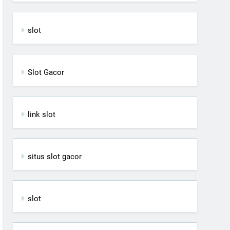
slot
Slot Gacor
link slot
situs slot gacor
slot