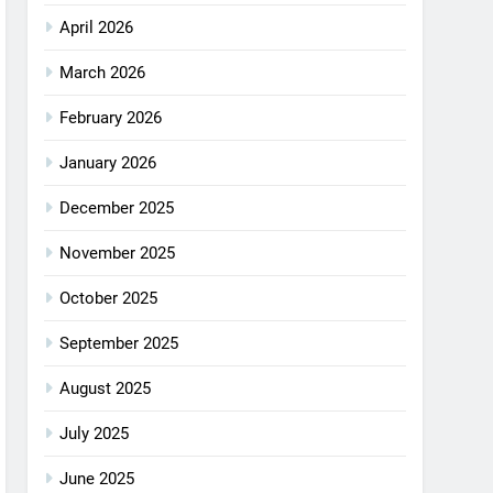
April 2026
March 2026
February 2026
January 2026
December 2025
November 2025
October 2025
September 2025
August 2025
July 2025
June 2025