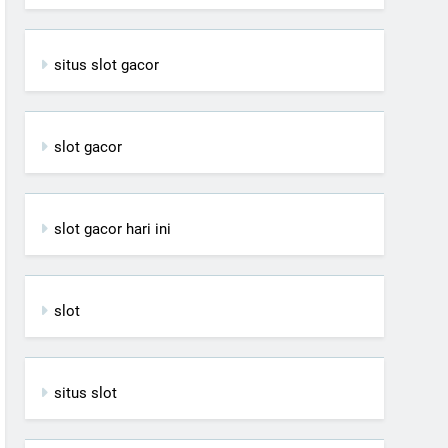
situs slot gacor
slot gacor
slot gacor hari ini
slot
situs slot