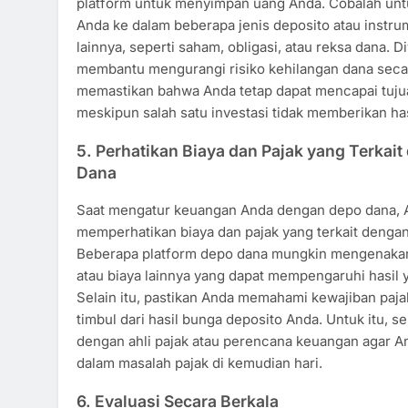
platform untuk menyimpan uang Anda. Cobalah un
Anda ke dalam beberapa jenis deposito atau instr
lainnya, seperti saham, obligasi, atau reksa dana. Di
membantu mengurangi risiko kehilangan dana seca
memastikan bahwa Anda tetap dapat mencapai tujua
meskipun salah satu investasi tidak memberikan has
5.
Perhatikan Biaya dan Pajak yang Terkai
Dana
Saat mengatur keuangan Anda dengan depo dana, 
memperhatikan biaya dan pajak yang terkait denga
Beberapa platform depo dana mungkin mengenakan 
atau biaya lainnya yang dapat mempengaruhi hasil 
Selain itu, pastikan Anda memahami kewajiban paj
timbul dari hasil bunga deposito Anda. Untuk itu, s
dengan ahli pajak atau perencana keuangan agar An
dalam masalah pajak di kemudian hari.
6.
Evaluasi Secara Berkala