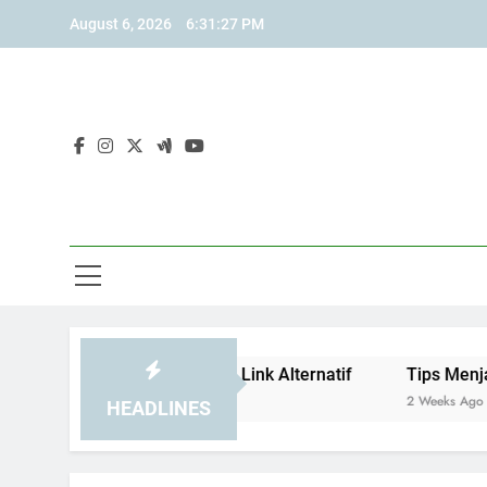
Skip
August 6, 2026
6:31:28 PM
to
content
Her
Dapatkan 
mbuka EDWINSLOT Link Alternatif
Tips Menjaga Koneksi 
2 Weeks Ago
HEADLINES