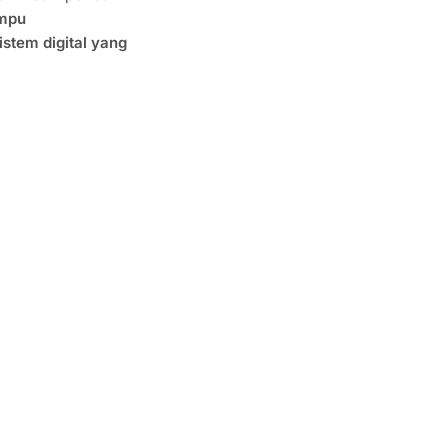
mpu
stem digital yang