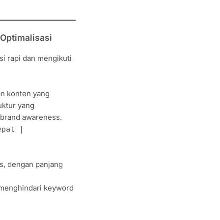
 Optimalisasi
si rapi dan mengikuti
an konten yang
uktur yang
 brand awareness.
epat |
s, dengan panjang
, menghindari keyword