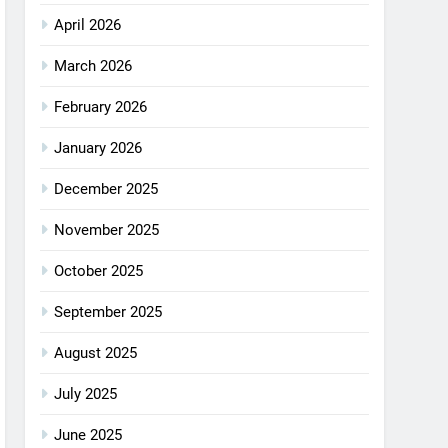
April 2026
March 2026
February 2026
January 2026
December 2025
November 2025
October 2025
September 2025
August 2025
July 2025
June 2025