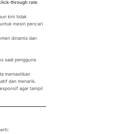
click-through rate
n kini tidak
 untuk mesin pencari
nten dinamis dan
ks saat pengguna
ata memastikan
atif dan menarik.
sponsif agar tampil
rti: