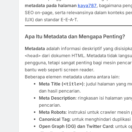
metadata pada halaman
kaya787
, bagaimana pen
SEO on-page, serta relevansinya dalam konteks p
(UX) dan standar E-E-A-T.
Apa Itu Metadata dan Mengapa Penting?
Metadata
adalah informasi deskriptif yang disisip
dari dokumen HTML. Metadata tidak langsun
<head>
pengguna, tetapi sangat penting bagi mesin pencari
bantu web seperti screen reader.
Beberapa elemen metadata utama antara lain:
Meta Title (
)
: judul halaman yang m
<title>
dan hasil pencarian.
Meta Description
: ringkasan isi halaman yan
pencarian.
Meta Robots
: instruksi untuk crawler mesin 
Canonical Tag
: untuk menghindari duplikasi
Open Graph (OG) dan Twitter Card
: untuk o