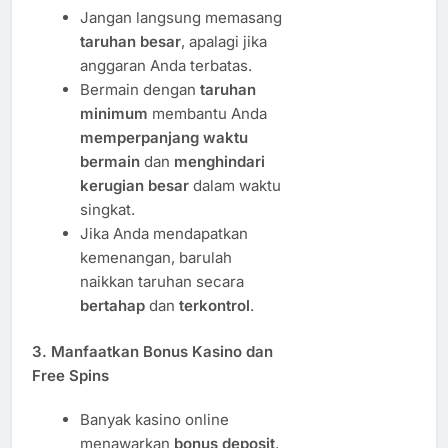
Jangan langsung memasang
taruhan besar
, apalagi jika
anggaran Anda terbatas.
Bermain dengan
taruhan
minimum
membantu Anda
memperpanjang waktu
bermain
dan
menghindari
kerugian besar
dalam waktu
singkat.
Jika Anda mendapatkan
kemenangan, barulah
naikkan taruhan secara
bertahap
dan
terkontrol
.
3.
Manfaatkan Bonus Kasino dan
Free Spins
Banyak kasino online
menawarkan
bonus deposit
,