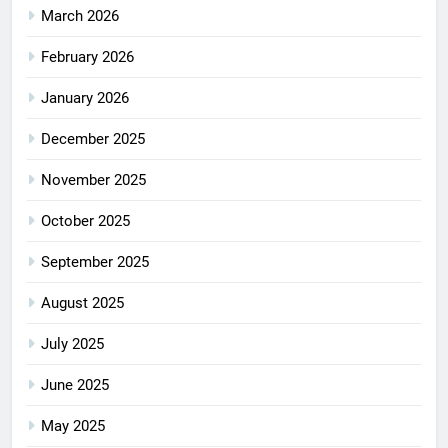
March 2026
February 2026
January 2026
December 2025
November 2025
October 2025
September 2025
August 2025
July 2025
June 2025
May 2025