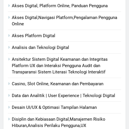
Akses Digital, Platform Online, Panduan Pengguna
Akses Digital,Navigasi Platform,Pengalaman Pengguna
Online
Akses Platform Digital
Analisis dan Teknologi Digital
Arsitektur Sistem Digital Keamanan dan Integritas
Platform UX dan Interaksi Pengguna Audit dan
Transparansi Sistem Literasi Teknologi Interaktif
Casino, Slot Online, Keamanan dan Pembayaran
Data dan Analitik | User Experience | Teknologi Digital
Desain UI/UX & Optimasi Tampilan Halaman
Disiplin dan Kebiasaan Digital,Manajemen Risiko
Hiburan,Analisis Perilaku Pengguna,UX