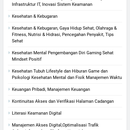
Infrastruktur IT, Inovasi Sistem Keamanan
Kesehatan & Kebugaran
Kesehatan & Kebugaran, Gaya Hidup Sehat, Olahraga &
Fitness, Nutrisi & Hidrasi, Pencegahan Penyakit, Tips
Sehat
Kesehatan Mental Pengembangan Diri Gaming Sehat
Mindset Positif
Kesehatan Tubuh Lifestyle dan Hiburan Game dan
Psikologi Kesehatan Mental dan Fisik Manajemen Waktu
Keuangan Pribadi, Manajemen Keuangan
Kontinuitas Akses dan Verifikasi Halaman Cadangan
Literasi Keamanan Digital
Manajemen Akses Digital,Optimalisasi Trafik