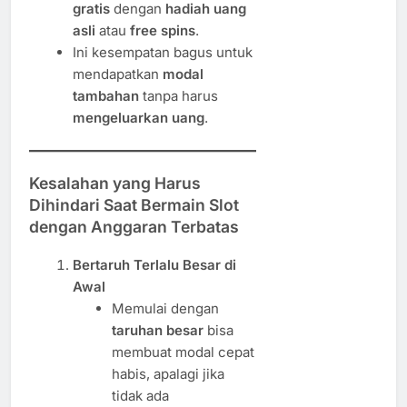
gratis
dengan
hadiah uang
asli
atau
free spins
.
Ini kesempatan bagus untuk
mendapatkan
modal
tambahan
tanpa harus
mengeluarkan uang
.
Kesalahan yang Harus
Dihindari Saat Bermain Slot
dengan Anggaran Terbatas
Bertaruh Terlalu Besar di
Awal
Memulai dengan
taruhan besar
bisa
membuat modal cepat
habis, apalagi jika
tidak ada