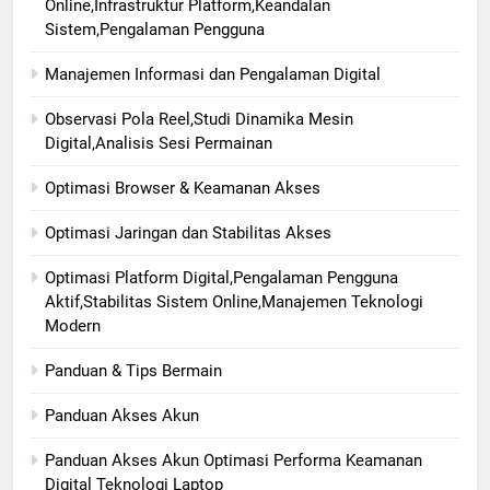
Online,Infrastruktur Platform,Keandalan
Sistem,Pengalaman Pengguna
Manajemen Informasi dan Pengalaman Digital
Observasi Pola Reel,Studi Dinamika Mesin
Digital,Analisis Sesi Permainan
Optimasi Browser & Keamanan Akses
Optimasi Jaringan dan Stabilitas Akses
Optimasi Platform Digital,Pengalaman Pengguna
Aktif,Stabilitas Sistem Online,Manajemen Teknologi
Modern
Panduan & Tips Bermain
Panduan Akses Akun
Panduan Akses Akun Optimasi Performa Keamanan
Digital Teknologi Laptop