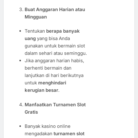
Buat Anggaran Harian atau
Mingguan
Tentukan
berapa banyak
uang
yang bisa Anda
gunakan untuk bermain slot
dalam sehari atau seminggu.
Jika anggaran harian habis,
berhenti bermain dan
lanjutkan di hari berikutnya
untuk
menghindari
kerugian besar
.
Manfaatkan Turnamen Slot
Gratis
Banyak kasino online
mengadakan
turnamen slot