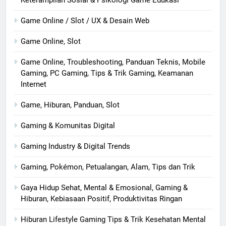
Keterampilan Sosial & Psikologi Game Edukasi
Game Online / Slot / UX & Desain Web
Game Online, Slot
Game Online, Troubleshooting, Panduan Teknis, Mobile
Gaming, PC Gaming, Tips & Trik Gaming, Keamanan
Internet
Game, Hiburan, Panduan, Slot
Gaming & Komunitas Digital
Gaming Industry & Digital Trends
Gaming, Pokémon, Petualangan, Alam, Tips dan Trik
Gaya Hidup Sehat, Mental & Emosional, Gaming &
Hiburan, Kebiasaan Positif, Produktivitas Ringan
Hiburan Lifestyle Gaming Tips & Trik Kesehatan Mental