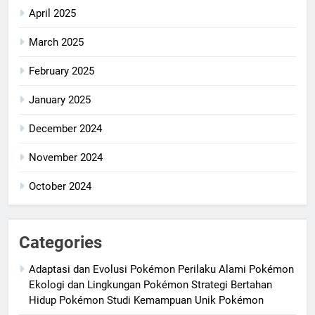
April 2025
March 2025
February 2025
January 2025
December 2024
November 2024
October 2024
Categories
Adaptasi dan Evolusi Pokémon Perilaku Alami Pokémon
Ekologi dan Lingkungan Pokémon Strategi Bertahan
Hidup Pokémon Studi Kemampuan Unik Pokémon