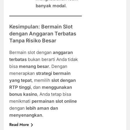
banyak modal
.
Kesimpulan: Bermain Slot
dengan Anggaran Terbatas
Tanpa Risiko Besar
Bermain slot dengan
anggaran
terbatas
bukan berarti Anda tidak
bisa
menang besar
. Dengan
menerapkan
strategi bermain
yang tepat
, memilih
slot dengan
RTP tinggi
, dan
menggunakan
bonus kasino
, Anda tetap bisa
menikmati
permainan slot online
dengan
lebih aman dan
menyenangkan
.
Read More