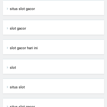
situs slot gacor
slot gacor
slot gacor hari ini
slot
situs slot
situs slot gacor