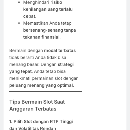
Menghindari
risiko
kehilangan uang terlalu
cepat
.
Memastikan Anda tetap
bersenang-senang tanpa
tekanan finansial
.
Bermain dengan
modal terbatas
tidak berarti Anda tidak bisa
menang besar. Dengan
strategi
yang tepat
, Anda tetap bisa
menikmati permainan slot dengan
peluang menang yang optimal
.
Tips Bermain Slot Saat
Anggaran Terbatas
1.
Pilih Slot dengan RTP Tinggi
dan Volatilitas Rendah