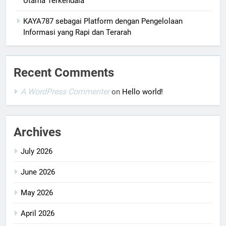
Utama Terkendala
KAYA787 sebagai Platform dengan Pengelolaan
Informasi yang Rapi dan Terarah
Recent Comments
A WordPress Commenter
on
Hello world!
Archives
July 2026
June 2026
May 2026
April 2026