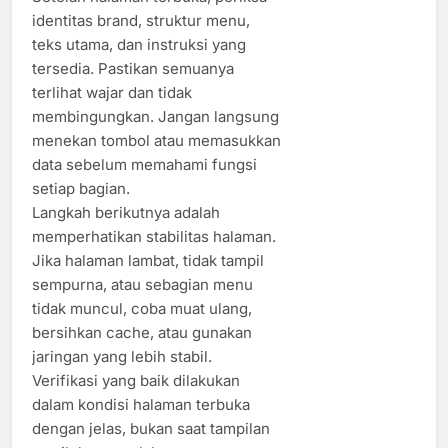
identitas brand, struktur menu,
teks utama, dan instruksi yang
tersedia. Pastikan semuanya
terlihat wajar dan tidak
membingungkan. Jangan langsung
menekan tombol atau memasukkan
data sebelum memahami fungsi
setiap bagian.
Langkah berikutnya adalah
memperhatikan stabilitas halaman.
Jika halaman lambat, tidak tampil
sempurna, atau sebagian menu
tidak muncul, coba muat ulang,
bersihkan cache, atau gunakan
jaringan yang lebih stabil.
Verifikasi yang baik dilakukan
dalam kondisi halaman terbuka
dengan jelas, bukan saat tampilan