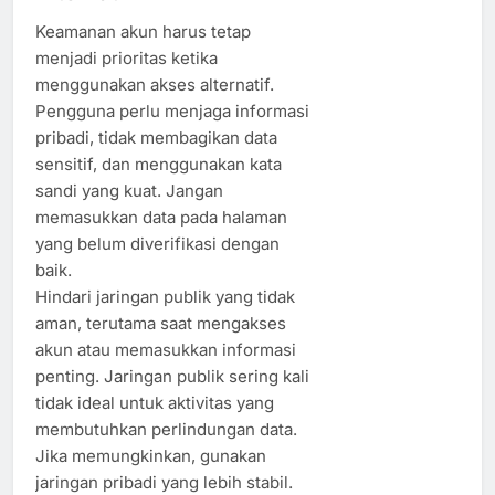
Keamanan akun harus tetap
menjadi prioritas ketika
menggunakan akses alternatif.
Pengguna perlu menjaga informasi
pribadi, tidak membagikan data
sensitif, dan menggunakan kata
sandi yang kuat. Jangan
memasukkan data pada halaman
yang belum diverifikasi dengan
baik.
Hindari jaringan publik yang tidak
aman, terutama saat mengakses
akun atau memasukkan informasi
penting. Jaringan publik sering kali
tidak ideal untuk aktivitas yang
membutuhkan perlindungan data.
Jika memungkinkan, gunakan
jaringan pribadi yang lebih stabil.