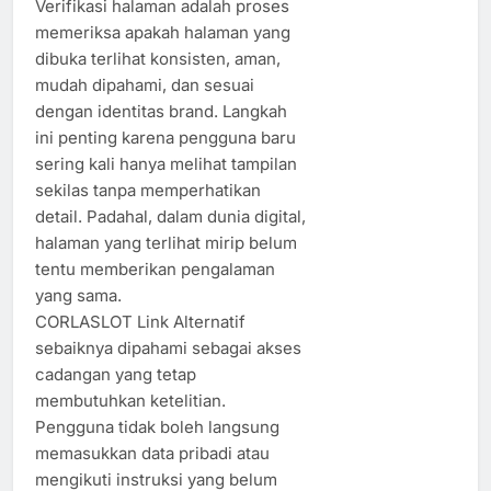
Verifikasi halaman adalah proses
memeriksa apakah halaman yang
dibuka terlihat konsisten, aman,
mudah dipahami, dan sesuai
dengan identitas brand. Langkah
ini penting karena pengguna baru
sering kali hanya melihat tampilan
sekilas tanpa memperhatikan
detail. Padahal, dalam dunia digital,
halaman yang terlihat mirip belum
tentu memberikan pengalaman
yang sama.
CORLASLOT Link Alternatif
sebaiknya dipahami sebagai akses
cadangan yang tetap
membutuhkan ketelitian.
Pengguna tidak boleh langsung
memasukkan data pribadi atau
mengikuti instruksi yang belum