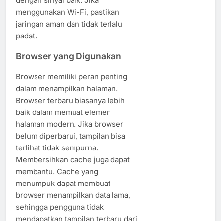
dengan sinyal baik. Jika
menggunakan Wi-Fi, pastikan
jaringan aman dan tidak terlalu
padat.
Browser yang Digunakan
Browser memiliki peran penting
dalam menampilkan halaman.
Browser terbaru biasanya lebih
baik dalam memuat elemen
halaman modern. Jika browser
belum diperbarui, tampilan bisa
terlihat tidak sempurna.
Membersihkan cache juga dapat
membantu. Cache yang
menumpuk dapat membuat
browser menampilkan data lama,
sehingga pengguna tidak
mendapatkan tampilan terbaru dari