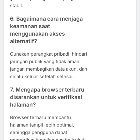
stabil.
6. Bagaimana cara menjaga
keamanan saat
menggunakan akses
alternatif?
Gunakan perangkat pribadi, hindari
jaringan publik yang tidak aman,
jangan membagikan data akun, dan
selalu keluar setelah selesai.
7. Mengapa browser terbaru
disarankan untuk verifikasi
halaman?
Browser terbaru membantu
halaman tampil lebih optimal,
sehingga pengguna dapat
memeriksa tampilan dan instruksi