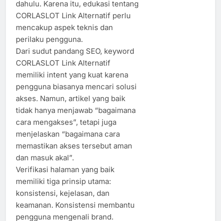
dahulu. Karena itu, edukasi tentang
CORLASLOT Link Alternatif perlu
mencakup aspek teknis dan
perilaku pengguna.
Dari sudut pandang SEO, keyword
CORLASLOT Link Alternatif
memiliki intent yang kuat karena
pengguna biasanya mencari solusi
akses. Namun, artikel yang baik
tidak hanya menjawab “bagaimana
cara mengakses”, tetapi juga
menjelaskan “bagaimana cara
memastikan akses tersebut aman
dan masuk akal”.
Verifikasi halaman yang baik
memiliki tiga prinsip utama:
konsistensi, kejelasan, dan
keamanan. Konsistensi membantu
pengguna mengenali brand.