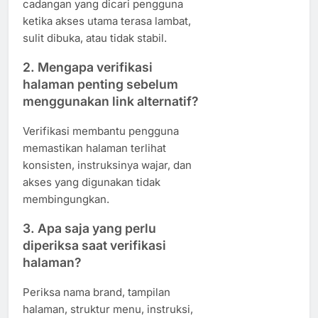
cadangan yang dicari pengguna
ketika akses utama terasa lambat,
sulit dibuka, atau tidak stabil.
2. Mengapa verifikasi
halaman penting sebelum
menggunakan link alternatif?
Verifikasi membantu pengguna
memastikan halaman terlihat
konsisten, instruksinya wajar, dan
akses yang digunakan tidak
membingungkan.
3. Apa saja yang perlu
diperiksa saat verifikasi
halaman?
Periksa nama brand, tampilan
halaman, struktur menu, instruksi,