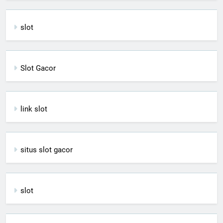
slot
Slot Gacor
link slot
situs slot gacor
slot