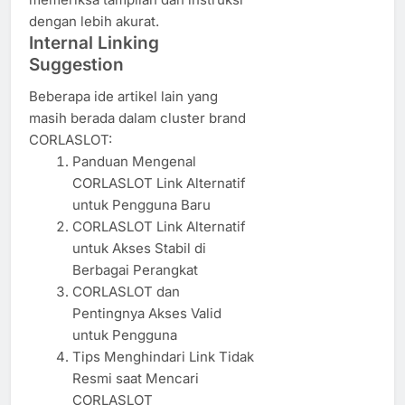
dengan lebih akurat.
Internal Linking
Suggestion
Beberapa ide artikel lain yang
masih berada dalam cluster brand
CORLASLOT:
Panduan Mengenal
CORLASLOT Link Alternatif
untuk Pengguna Baru
CORLASLOT Link Alternatif
untuk Akses Stabil di
Berbagai Perangkat
CORLASLOT dan
Pentingnya Akses Valid
untuk Pengguna
Tips Menghindari Link Tidak
Resmi saat Mencari
CORLASLOT