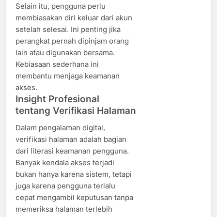
Selain itu, pengguna perlu
membiasakan diri keluar dari akun
setelah selesai. Ini penting jika
perangkat pernah dipinjam orang
lain atau digunakan bersama.
Kebiasaan sederhana ini
membantu menjaga keamanan
akses.
Insight Profesional
tentang Verifikasi Halaman
Dalam pengalaman digital,
verifikasi halaman adalah bagian
dari literasi keamanan pengguna.
Banyak kendala akses terjadi
bukan hanya karena sistem, tetapi
juga karena pengguna terlalu
cepat mengambil keputusan tanpa
memeriksa halaman terlebih