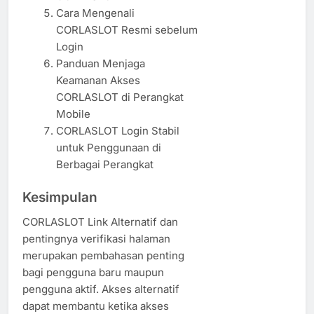
Cara Mengenali
CORLASLOT Resmi sebelum
Login
Panduan Menjaga
Keamanan Akses
CORLASLOT di Perangkat
Mobile
CORLASLOT Login Stabil
untuk Penggunaan di
Berbagai Perangkat
Kesimpulan
CORLASLOT Link Alternatif dan
pentingnya verifikasi halaman
merupakan pembahasan penting
bagi pengguna baru maupun
pengguna aktif. Akses alternatif
dapat membantu ketika akses