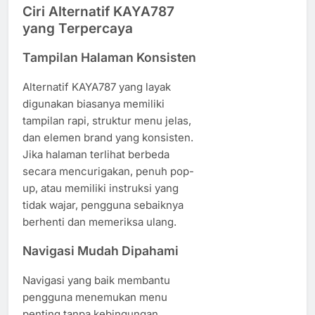
Ciri Alternatif KAYA787
yang Terpercaya
Tampilan Halaman Konsisten
Alternatif KAYA787 yang layak
digunakan biasanya memiliki
tampilan rapi, struktur menu jelas,
dan elemen brand yang konsisten.
Jika halaman terlihat berbeda
secara mencurigakan, penuh pop-
up, atau memiliki instruksi yang
tidak wajar, pengguna sebaiknya
berhenti dan memeriksa ulang.
Navigasi Mudah Dipahami
Navigasi yang baik membantu
pengguna menemukan menu
penting tanpa kebingungan.