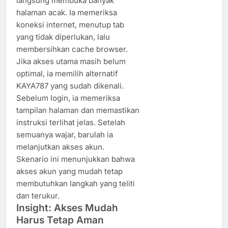
langsung membuka banyak
halaman acak. Ia memeriksa
koneksi internet, menutup tab
yang tidak diperlukan, lalu
membersihkan cache browser.
Jika akses utama masih belum
optimal, ia memilih alternatif
KAYA787 yang sudah dikenali.
Sebelum login, ia memeriksa
tampilan halaman dan memastikan
instruksi terlihat jelas. Setelah
semuanya wajar, barulah ia
melanjutkan akses akun.
Skenario ini menunjukkan bahwa
akses akun yang mudah tetap
membutuhkan langkah yang teliti
dan terukur.
Insight: Akses Mudah
Harus Tetap Aman