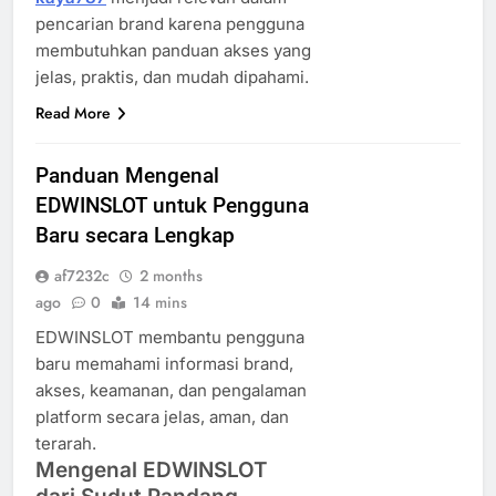
pencarian brand karena pengguna
membutuhkan panduan akses yang
jelas, praktis, dan mudah dipahami.
Read More
Panduan Mengenal
EDWINSLOT untuk Pengguna
Baru secara Lengkap
af7232c
2 months
ago
0
14 mins
EDWINSLOT membantu pengguna
baru memahami informasi brand,
akses, keamanan, dan pengalaman
platform secara jelas, aman, dan
terarah.
Mengenal EDWINSLOT