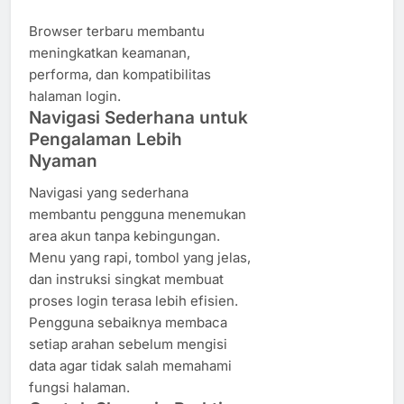
Browser terbaru membantu
meningkatkan keamanan,
performa, dan kompatibilitas
halaman login.
Navigasi Sederhana untuk
Pengalaman Lebih
Nyaman
Navigasi yang sederhana
membantu pengguna menemukan
area akun tanpa kebingungan.
Menu yang rapi, tombol yang jelas,
dan instruksi singkat membuat
proses login terasa lebih efisien.
Pengguna sebaiknya membaca
setiap arahan sebelum mengisi
data agar tidak salah memahami
fungsi halaman.