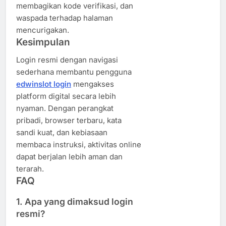
membagikan kode verifikasi, dan
waspada terhadap halaman
mencurigakan.
Kesimpulan
Login resmi dengan navigasi
sederhana membantu pengguna
edwinslot login
mengakses
platform digital secara lebih
nyaman. Dengan perangkat
pribadi, browser terbaru, kata
sandi kuat, dan kebiasaan
membaca instruksi, aktivitas online
dapat berjalan lebih aman dan
terarah.
FAQ
1. Apa yang dimaksud login
resmi?