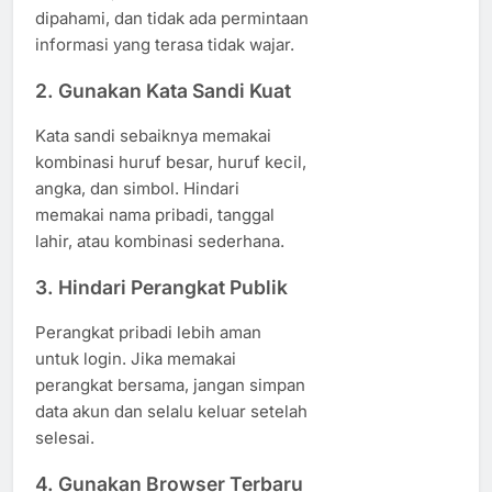
dipahami, dan tidak ada permintaan
informasi yang terasa tidak wajar.
2. Gunakan Kata Sandi Kuat
Kata sandi sebaiknya memakai
kombinasi huruf besar, huruf kecil,
angka, dan simbol. Hindari
memakai nama pribadi, tanggal
lahir, atau kombinasi sederhana.
3. Hindari Perangkat Publik
Perangkat pribadi lebih aman
untuk login. Jika memakai
perangkat bersama, jangan simpan
data akun dan selalu keluar setelah
selesai.
4. Gunakan Browser Terbaru