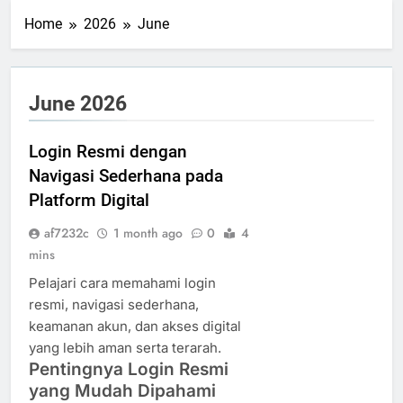
Home
2026
June
June 2026
Login Resmi dengan
Navigasi Sederhana pada
Platform Digital
af7232c
1 month ago
0
4
mins
Pelajari cara memahami login
resmi, navigasi sederhana,
keamanan akun, dan akses digital
yang lebih aman serta terarah.
Pentingnya Login Resmi
yang Mudah Dipahami