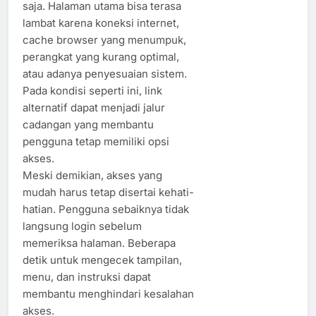
saja. Halaman utama bisa terasa
lambat karena koneksi internet,
cache browser yang menumpuk,
perangkat yang kurang optimal,
atau adanya penyesuaian sistem.
Pada kondisi seperti ini, link
alternatif dapat menjadi jalur
cadangan yang membantu
pengguna tetap memiliki opsi
akses.
Meski demikian, akses yang
mudah harus tetap disertai kehati-
hatian. Pengguna sebaiknya tidak
langsung login sebelum
memeriksa halaman. Beberapa
detik untuk mengecek tampilan,
menu, dan instruksi dapat
membantu menghindari kesalahan
akses.