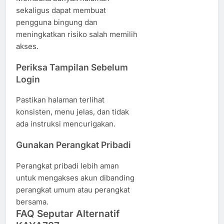
sekaligus dapat membuat
pengguna bingung dan
meningkatkan risiko salah memilih
akses.
Periksa Tampilan Sebelum
Login
Pastikan halaman terlihat
konsisten, menu jelas, dan tidak
ada instruksi mencurigakan.
Gunakan Perangkat Pribadi
Perangkat pribadi lebih aman
untuk mengakses akun dibanding
perangkat umum atau perangkat
bersama.
FAQ Seputar Alternatif