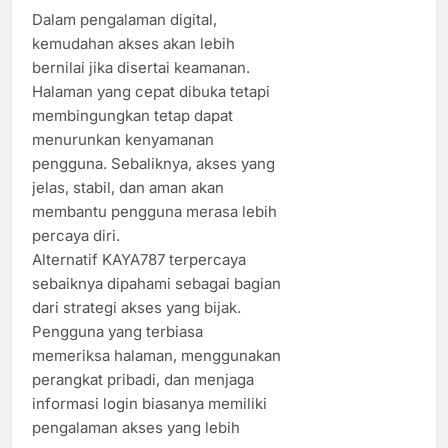
Dalam pengalaman digital,
kemudahan akses akan lebih
bernilai jika disertai keamanan.
Halaman yang cepat dibuka tetapi
membingungkan tetap dapat
menurunkan kenyamanan
pengguna. Sebaliknya, akses yang
jelas, stabil, dan aman akan
membantu pengguna merasa lebih
percaya diri.
Alternatif KAYA787 terpercaya
sebaiknya dipahami sebagai bagian
dari strategi akses yang bijak.
Pengguna yang terbiasa
memeriksa halaman, menggunakan
perangkat pribadi, dan menjaga
informasi login biasanya memiliki
pengalaman akses yang lebih