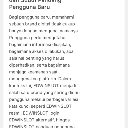
dari Sudut Pandang
Pengguna Baru
Bagi pengguna baru, memahami
sebuah brand digital tidak cukup
hanya dengan mengenal namanya.
Pengguna perlu mengetahui
bagaimana informasi disajikan,
bagaimana akses dilakukan, apa
saja hal penting yang harus
diperhatikan, serta bagaimana
menjaga keamanan saat
menggunakan platform. Dalam
konteks ini, EDWINSLOT menjadi
salah satu brand yang sering dicari
pengguna melalui berbagai variasi
kata kunci seperti EDWINSLOT
resmi, EDWINSLOT login,
EDWINSLOT alternatif, hingga
EDWINSLOT panduan pengguna