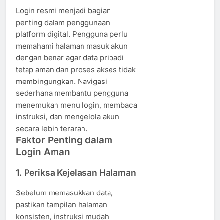
Login resmi menjadi bagian
penting dalam penggunaan
platform digital. Pengguna perlu
memahami halaman masuk akun
dengan benar agar data pribadi
tetap aman dan proses akses tidak
membingungkan. Navigasi
sederhana membantu pengguna
menemukan menu login, membaca
instruksi, dan mengelola akun
secara lebih terarah.
Faktor Penting dalam
Login Aman
1. Periksa Kejelasan Halaman
Sebelum memasukkan data,
pastikan tampilan halaman
konsisten, instruksi mudah