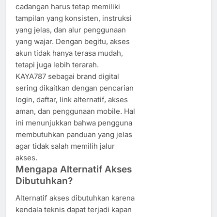
cadangan harus tetap memiliki
tampilan yang konsisten, instruksi
yang jelas, dan alur penggunaan
yang wajar. Dengan begitu, akses
akun tidak hanya terasa mudah,
tetapi juga lebih terarah.
KAYA787 sebagai brand digital
sering dikaitkan dengan pencarian
login, daftar, link alternatif, akses
aman, dan penggunaan mobile. Hal
ini menunjukkan bahwa pengguna
membutuhkan panduan yang jelas
agar tidak salah memilih jalur
akses.
Mengapa Alternatif Akses
Dibutuhkan?
Alternatif akses dibutuhkan karena
kendala teknis dapat terjadi kapan