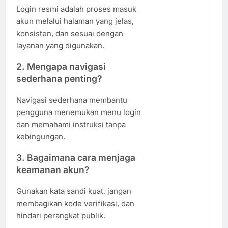
Login resmi adalah proses masuk
akun melalui halaman yang jelas,
konsisten, dan sesuai dengan
layanan yang digunakan.
2. Mengapa navigasi
sederhana penting?
Navigasi sederhana membantu
pengguna menemukan menu login
dan memahami instruksi tanpa
kebingungan.
3. Bagaimana cara menjaga
keamanan akun?
Gunakan kata sandi kuat, jangan
membagikan kode verifikasi, dan
hindari perangkat publik.