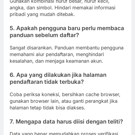
Gunakan kombinasi huruf besar, huruf kecil,
angka, dan simbol. Hindari memakai informasi
pribadi yang mudah ditebak.
5. Apakah pengguna baru perlu membaca
panduan sebelum daftar?
Sangat disarankan. Panduan membantu pengguna
memahami alur pendaftaran, menghindari
kesalahan, dan menjaga keamanan akun.
6. Apa yang dilakukan jika halaman
pendaftaran tidak terbuka?
Coba periksa koneksi, bersihkan cache browser,
gunakan browser lain, atau ganti perangkat jika
halaman tetap tidak bisa diakses.
7. Mengapa data harus diisi dengan teliti?
Data yang benar memudahkan proses verifikasi,