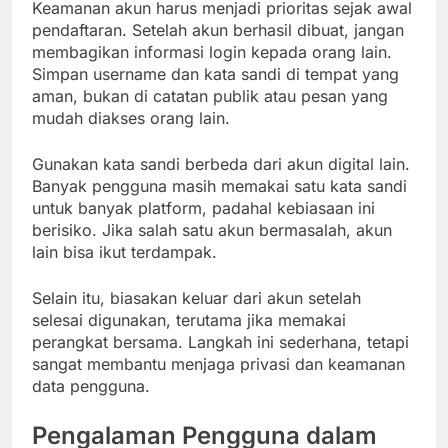
Keamanan akun harus menjadi prioritas sejak awal
pendaftaran. Setelah akun berhasil dibuat, jangan
membagikan informasi login kepada orang lain.
Simpan username dan kata sandi di tempat yang
aman, bukan di catatan publik atau pesan yang
mudah diakses orang lain.
Gunakan kata sandi berbeda dari akun digital lain.
Banyak pengguna masih memakai satu kata sandi
untuk banyak platform, padahal kebiasaan ini
berisiko. Jika salah satu akun bermasalah, akun
lain bisa ikut terdampak.
Selain itu, biasakan keluar dari akun setelah
selesai digunakan, terutama jika memakai
perangkat bersama. Langkah ini sederhana, tetapi
sangat membantu menjaga privasi dan keamanan
data pengguna.
Pengalaman Pengguna dalam