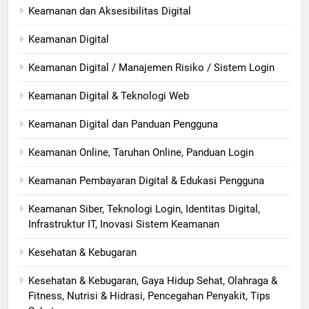
Keamanan dan Aksesibilitas Digital
Keamanan Digital
Keamanan Digital / Manajemen Risiko / Sistem Login
Keamanan Digital & Teknologi Web
Keamanan Digital dan Panduan Pengguna
Keamanan Online, Taruhan Online, Panduan Login
Keamanan Pembayaran Digital & Edukasi Pengguna
Keamanan Siber, Teknologi Login, Identitas Digital,
Infrastruktur IT, Inovasi Sistem Keamanan
Kesehatan & Kebugaran
Kesehatan & Kebugaran, Gaya Hidup Sehat, Olahraga &
Fitness, Nutrisi & Hidrasi, Pencegahan Penyakit, Tips