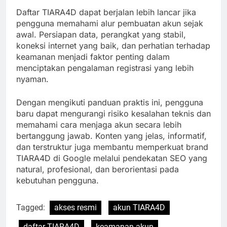
Daftar TIARA4D dapat berjalan lebih lancar jika
pengguna memahami alur pembuatan akun sejak
awal. Persiapan data, perangkat yang stabil,
koneksi internet yang baik, dan perhatian terhadap
keamanan menjadi faktor penting dalam
menciptakan pengalaman registrasi yang lebih
nyaman.
Dengan mengikuti panduan praktis ini, pengguna
baru dapat mengurangi risiko kesalahan teknis dan
memahami cara menjaga akun secara lebih
bertanggung jawab. Konten yang jelas, informatif,
dan terstruktur juga membantu memperkuat brand
TIARA4D di Google melalui pendekatan SEO yang
natural, profesional, dan berorientasi pada
kebutuhan pengguna.
Tagged:
akses resmi
akun TIARA4D
daftar TIARA4D
keamanan akun