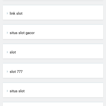
link slot
situs slot gacor
slot
slot 777
situs slot