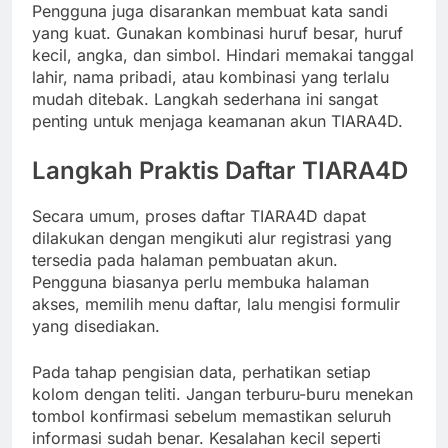
Pengguna juga disarankan membuat kata sandi
yang kuat. Gunakan kombinasi huruf besar, huruf
kecil, angka, dan simbol. Hindari memakai tanggal
lahir, nama pribadi, atau kombinasi yang terlalu
mudah ditebak. Langkah sederhana ini sangat
penting untuk menjaga keamanan akun TIARA4D.
Langkah Praktis Daftar TIARA4D
Secara umum, proses daftar TIARA4D dapat
dilakukan dengan mengikuti alur registrasi yang
tersedia pada halaman pembuatan akun.
Pengguna biasanya perlu membuka halaman
akses, memilih menu daftar, lalu mengisi formulir
yang disediakan.
Pada tahap pengisian data, perhatikan setiap
kolom dengan teliti. Jangan terburu-buru menekan
tombol konfirmasi sebelum memastikan seluruh
informasi sudah benar. Kesalahan kecil seperti