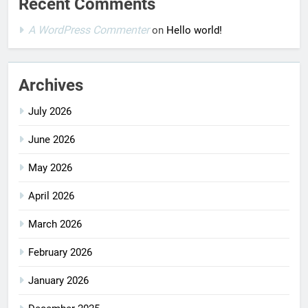
Recent Comments
A WordPress Commenter
on
Hello world!
Archives
July 2026
June 2026
May 2026
April 2026
March 2026
February 2026
January 2026