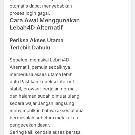
otomatis dapat menyebabkan
proses login gagal.
Cara Awal Menggunakan
Lebah4D Alternatif
Periksa Akses Utama
Terlebih Dahulu
Sebelum memakai Lebah4D
Alternatif, pemula sebaiknya
memeriksa akses utama lebih
dulu.Pastikan koneksi internet
stabil, browser berjalan normal,
dan halaman sudah dimuat ulang
secara wajar.Jangan langsung
menyimpulkan bahwa akses utama
bermasalah sebelum melakukan
pengecekan dasar.
Sering kali, kendala akses berasal