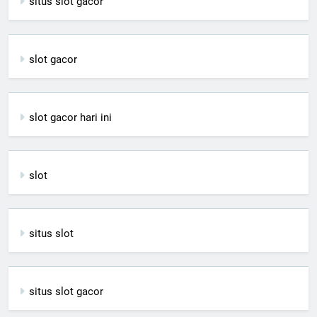
situs slot gacor
slot gacor
slot gacor hari ini
slot
situs slot
situs slot gacor