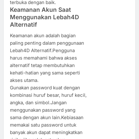
terbuka dengan baik.
Keamanan Akun Saat
Menggunakan Lebah4D
Alternatif
Keamanan akun adalah bagian
paling penting dalam penggunaan
Lebah4D Alternatif.Pengguna
harus memahami bahwa akses
alternatif tetap membutuhkan
kehati-hatian yang sama seperti
akses utama.
Gunakan password kuat dengan
kombinasi huruf besar, huruf kecil,
angka, dan simbol.Jangan
menggunakan password yang
sama dengan akun lain.Kebiasaan
memakai satu password untuk
banyak akun dapat meningkatkan