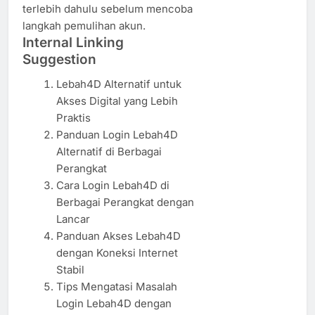
terlebih dahulu sebelum mencoba
langkah pemulihan akun.
Internal Linking
Suggestion
Lebah4D Alternatif untuk
Akses Digital yang Lebih
Praktis
Panduan Login Lebah4D
Alternatif di Berbagai
Perangkat
Cara Login Lebah4D di
Berbagai Perangkat dengan
Lancar
Panduan Akses Lebah4D
dengan Koneksi Internet
Stabil
Tips Mengatasi Masalah
Login Lebah4D dengan