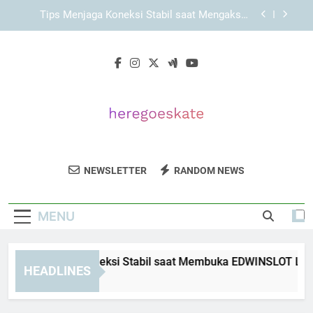
Skip
Panduan Memeriksa Alamat KAYA787 Alternatif
to
sebelum Membuka Halaman secara Teliti
content
KAYA787 Alternatif sebagai Solusi Akses saat
Halaman Utama Terkendala
Tips Menjaga Koneksi Stabil saat Membuka
EDWINSLOT Link Alternatif
Tips Menjaga Koneksi Stabil saat Mengakses
LEBAH4D Link Alternatif
Panduan Memeriksa Alamat KAYA787 Alternatif
sebelum Membuka Halaman secara Teliti
Here Go Skate
Dapatkan Produk Skateboard Dan Aksesori
KAYA787 Alternatif sebagai Solusi Akses saat
NEWSLETTER
RANDOM NEWS
Halaman Utama Terkendala
Keren Di Here Go Skate.
MENU
ps Menjaga Koneksi Stabil saat Membuka EDWINSLOT Link Alte
HEADLINES
Weeks Ago