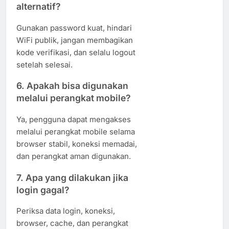
alternatif?
Gunakan password kuat, hindari
WiFi publik, jangan membagikan
kode verifikasi, dan selalu logout
setelah selesai.
6. Apakah bisa digunakan
melalui perangkat mobile?
Ya, pengguna dapat mengakses
melalui perangkat mobile selama
browser stabil, koneksi memadai,
dan perangkat aman digunakan.
7. Apa yang dilakukan jika
login gagal?
Periksa data login, koneksi,
browser, cache, dan perangkat