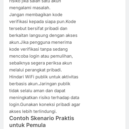
risiko jika salah satu akun
mengalami masalah.
Jangan membagikan kode
verifikasi kepada siapa pun.Kode
tersebut bersifat pribadi dan
berkaitan langsung dengan akses
akun.Jika pengguna menerima
kode verifikasi tanpa sedang
mencoba login atau pemulihan,
sebaiknya segera periksa akun
melalui perangkat pribadi.
Hindari WiFi publik untuk aktivitas
berbasis akun.Jaringan publik
tidak selalu aman dan dapat
meningkatkan risiko terhadap data
login.Gunakan koneksi pribadi agar
akses lebih terlindungi.
Contoh Skenario Praktis
untuk Pemula