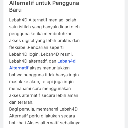
Alternatif untuk Pengguna
Baru
Lebah4D Alternatif menjadi salah
satu istilah yang banyak dicari oleh
pengguna ketika membutuhkan
akses digital yang lebih praktis dan
fleksibel.Pencarian seperti
Lebah4D login, Lebah4D resmi,
Lebah4D alternatif, dan
Lebah4d
Alternatif
akses menunjukkan
bahwa pengguna tidak hanya ingin
masuk ke akun, tetapi juga ingin
memahami cara menggunakan
akses alternatif secara lebih aman
dan terarah.
Bagi pemula, memahami Lebah4D
Alternatif perlu dilakukan secara
hati-hati.Akses alternatif sebaiknya