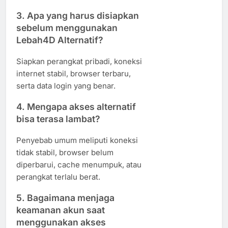
3. Apa yang harus disiapkan
sebelum menggunakan
Lebah4D Alternatif?
Siapkan perangkat pribadi, koneksi
internet stabil, browser terbaru,
serta data login yang benar.
4. Mengapa akses alternatif
bisa terasa lambat?
Penyebab umum meliputi koneksi
tidak stabil, browser belum
diperbarui, cache menumpuk, atau
perangkat terlalu berat.
5. Bagaimana menjaga
keamanan akun saat
menggunakan akses