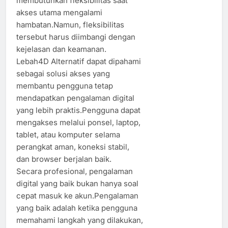
membutuhkan fleksibilitas saat
akses utama mengalami
hambatan.Namun, fleksibilitas
tersebut harus diimbangi dengan
kejelasan dan keamanan.
Lebah4D Alternatif dapat dipahami
sebagai solusi akses yang
membantu pengguna tetap
mendapatkan pengalaman digital
yang lebih praktis.Pengguna dapat
mengakses melalui ponsel, laptop,
tablet, atau komputer selama
perangkat aman, koneksi stabil,
dan browser berjalan baik.
Secara profesional, pengalaman
digital yang baik bukan hanya soal
cepat masuk ke akun.Pengalaman
yang baik adalah ketika pengguna
memahami langkah yang dilakukan,