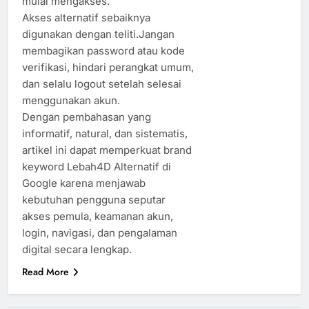
mulai mengakses.
Akses alternatif sebaiknya
digunakan dengan teliti.Jangan
membagikan password atau kode
verifikasi, hindari perangkat umum,
dan selalu logout setelah selesai
menggunakan akun.
Dengan pembahasan yang
informatif, natural, dan sistematis,
artikel ini dapat memperkuat brand
keyword Lebah4D Alternatif di
Google karena menjawab
kebutuhan pengguna seputar
akses pemula, keamanan akun,
login, navigasi, dan pengalaman
digital secara lengkap.
Read More