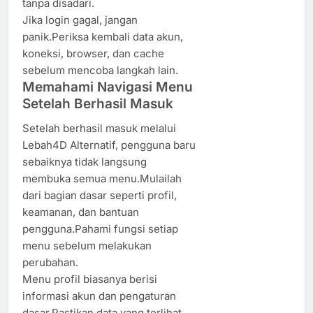
tanpa disadari.
Jika login gagal, jangan
panik.Periksa kembali data akun,
koneksi, browser, dan cache
sebelum mencoba langkah lain.
Memahami Navigasi Menu
Setelah Berhasil Masuk
Setelah berhasil masuk melalui
Lebah4D Alternatif, pengguna baru
sebaiknya tidak langsung
membuka semua menu.Mulailah
dari bagian dasar seperti profil,
keamanan, dan bantuan
pengguna.Pahami fungsi setiap
menu sebelum melakukan
perubahan.
Menu profil biasanya berisi
informasi akun dan pengaturan
dasar.Pastikan data yang terlihat