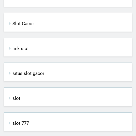
Slot Gacor
link slot
situs slot gacor
slot
slot 777