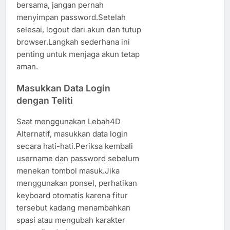
bersama, jangan pernah
menyimpan password.Setelah
selesai, logout dari akun dan tutup
browser.Langkah sederhana ini
penting untuk menjaga akun tetap
aman.
Masukkan Data Login
dengan Teliti
Saat menggunakan Lebah4D
Alternatif, masukkan data login
secara hati-hati.Periksa kembali
username dan password sebelum
menekan tombol masuk.Jika
menggunakan ponsel, perhatikan
keyboard otomatis karena fitur
tersebut kadang menambahkan
spasi atau mengubah karakter