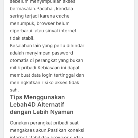
sebelum menyimpulkan akses
bermasalah.Padahal, kendala
sering terjadi karena cache
menumpuk, browser belum
diperbarui, atau sinyal internet
tidak stabil.
Kesalahan lain yang perlu dihindari
adalah menyimpan password
otomatis di perangkat yang bukan
milik pribadi.Kebiasaan ini dapat
membuat data login tertinggal dan
meningkatkan risiko akses tidak
sah.
Tips Menggunakan
Lebah4D Alternatif
dengan Lebih Nyaman
Gunakan perangkat pribadi saat
mengakses akun.Pastikan koneksi
internet stabil dan browser sudah