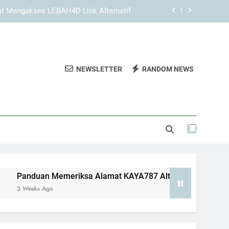
at Mengakses LEBAH4D Link Alternatif
belum Membuka Halaman secara Teliti
 Akses saat Halaman Utama Terkendala
NEWSLETTER
RANDOM NEWS
at Membuka EDWINSLOT Link Alternatif
at Mengakses LEBAH4D Link Alternatif
belum Membuka Halaman secara Teliti
 Akses saat Halaman Utama Terkendala
 Memeriksa Alamat KAYA787 Alternatif sebelum Membuka Ha
Ago