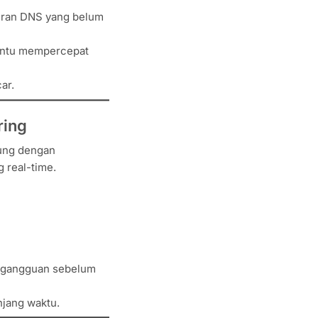
uran DNS yang belum
antu mempercepat
ar.
ring
ung dengan
g real-time.
i gangguan sebelum
njang waktu.