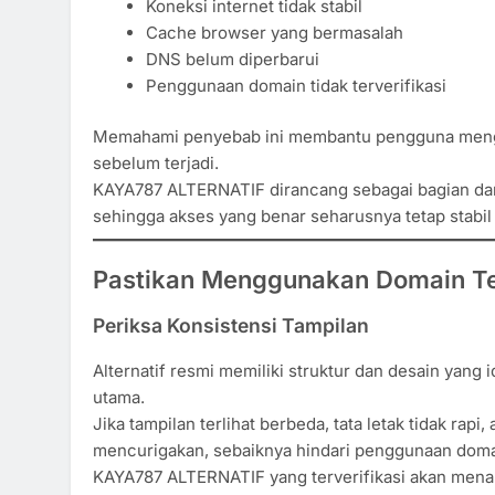
Koneksi internet tidak stabil
Cache browser yang bermasalah
DNS belum diperbarui
Penggunaan domain tidak terverifikasi
Memahami penyebab ini membantu pengguna menga
sebelum terjadi.
KAYA787 ALTERNATIF dirancang sebagai bagian dari
sehingga akses yang benar seharusnya tetap stabil
Pastikan Menggunakan Domain Ter
Periksa Konsistensi Tampilan
Alternatif resmi memiliki struktur dan desain yang
utama.
Jika tampilan terlihat berbeda, tata letak tidak rapi
mencurigakan, sebaiknya hindari penggunaan doma
KAYA787 ALTERNATIF yang terverifikasi akan men