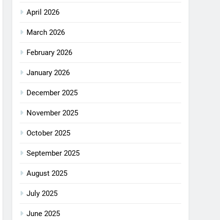
April 2026
March 2026
February 2026
January 2026
December 2025
November 2025
October 2025
September 2025
August 2025
July 2025
June 2025