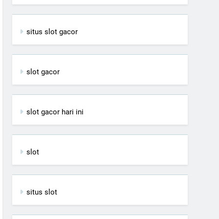
situs slot gacor
slot gacor
slot gacor hari ini
slot
situs slot