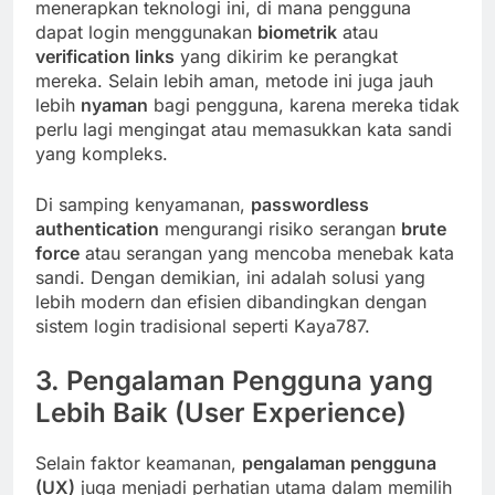
menerapkan teknologi ini, di mana pengguna
dapat login menggunakan
biometrik
atau
verification links
yang dikirim ke perangkat
mereka. Selain lebih aman, metode ini juga jauh
lebih
nyaman
bagi pengguna, karena mereka tidak
perlu lagi mengingat atau memasukkan kata sandi
yang kompleks.
Di samping kenyamanan,
passwordless
authentication
mengurangi risiko serangan
brute
force
atau serangan yang mencoba menebak kata
sandi. Dengan demikian, ini adalah solusi yang
lebih modern dan efisien dibandingkan dengan
sistem login tradisional seperti Kaya787.
3. Pengalaman Pengguna yang
Lebih Baik (User Experience)
Selain faktor keamanan,
pengalaman pengguna
(UX)
juga menjadi perhatian utama dalam memilih