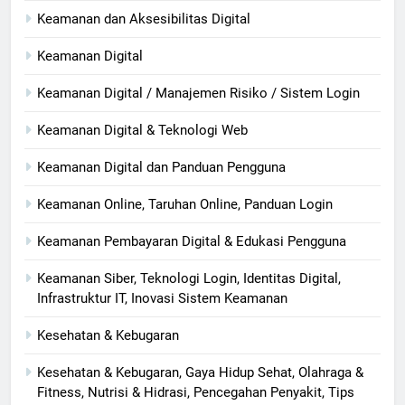
Keamanan dan Aksesibilitas Digital
Keamanan Digital
Keamanan Digital / Manajemen Risiko / Sistem Login
Keamanan Digital & Teknologi Web
Keamanan Digital dan Panduan Pengguna
Keamanan Online, Taruhan Online, Panduan Login
Keamanan Pembayaran Digital & Edukasi Pengguna
Keamanan Siber, Teknologi Login, Identitas Digital,
Infrastruktur IT, Inovasi Sistem Keamanan
Kesehatan & Kebugaran
Kesehatan & Kebugaran, Gaya Hidup Sehat, Olahraga &
Fitness, Nutrisi & Hidrasi, Pencegahan Penyakit, Tips