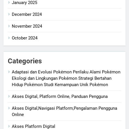
January 2025
December 2024
November 2024
October 2024
Categories
Adaptasi dan Evolusi Pokémon Perilaku Alami Pokémon
Ekologi dan Lingkungan Pokémon Strategi Bertahan
Hidup Pokémon Studi Kemampuan Unik Pokémon
Akses Digital, Platform Online, Panduan Pengguna
Akses Digital,Navigasi Platform,Pengalaman Pengguna
Online
Akses Platform Digital