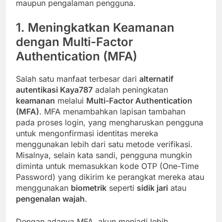
maupun pengalaman pengguna.
1. Meningkatkan Keamanan
dengan Multi-Factor
Authentication (MFA)
Salah satu manfaat terbesar dari
alternatif
autentikasi Kaya787
adalah peningkatan
keamanan
melalui
Multi-Factor Authentication
(MFA)
. MFA menambahkan lapisan tambahan
pada proses login, yang mengharuskan pengguna
untuk mengonfirmasi identitas mereka
menggunakan lebih dari satu metode verifikasi.
Misalnya, selain kata sandi, pengguna mungkin
diminta untuk memasukkan kode OTP (One-Time
Password) yang dikirim ke perangkat mereka atau
menggunakan
biometrik
seperti
sidik jari
atau
pengenalan wajah
.
Dengan adanya MFA, akun menjadi lebih