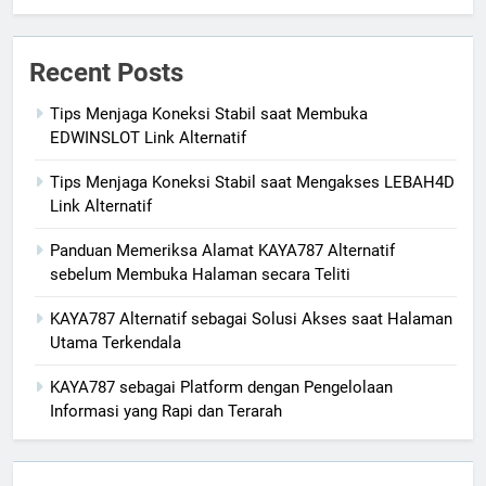
Recent Posts
Tips Menjaga Koneksi Stabil saat Membuka
EDWINSLOT Link Alternatif
Tips Menjaga Koneksi Stabil saat Mengakses LEBAH4D
Link Alternatif
Panduan Memeriksa Alamat KAYA787 Alternatif
sebelum Membuka Halaman secara Teliti
KAYA787 Alternatif sebagai Solusi Akses saat Halaman
Utama Terkendala
KAYA787 sebagai Platform dengan Pengelolaan
Informasi yang Rapi dan Terarah