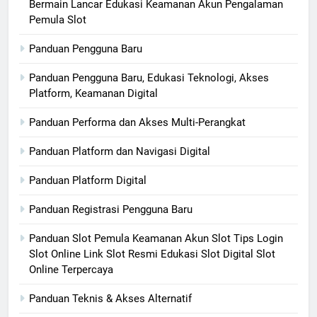
Bermain Lancar Edukasi Keamanan Akun Pengalaman
Pemula Slot
Panduan Pengguna Baru
Panduan Pengguna Baru, Edukasi Teknologi, Akses
Platform, Keamanan Digital
Panduan Performa dan Akses Multi-Perangkat
Panduan Platform dan Navigasi Digital
Panduan Platform Digital
Panduan Registrasi Pengguna Baru
Panduan Slot Pemula Keamanan Akun Slot Tips Login
Slot Online Link Slot Resmi Edukasi Slot Digital Slot
Online Terpercaya
Panduan Teknis & Akses Alternatif