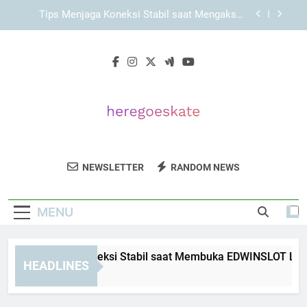
Skip
Panduan Memeriksa Alamat KAYA787 Alternatif
to
sebelum Membuka Halaman secara Teliti
content
KAYA787 Alternatif sebagai Solusi Akses saat
Halaman Utama Terkendala
Tips Menjaga Koneksi Stabil saat Membuka
EDWINSLOT Link Alternatif
Tips Menjaga Koneksi Stabil saat Mengakses
LEBAH4D Link Alternatif
Panduan Memeriksa Alamat KAYA787 Alternatif
sebelum Membuka Halaman secara Teliti
Here Go Skate
Dapatkan Produk Skateboard Dan Aksesori
KAYA787 Alternatif sebagai Solusi Akses saat
NEWSLETTER
RANDOM NEWS
Halaman Utama Terkendala
Keren Di Here Go Skate.
MENU
ps Menjaga Koneksi Stabil saat Membuka EDWINSLOT Link Alte
HEADLINES
eeks Ago