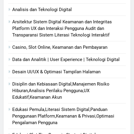
Analisis dan Teknologi Digital
Arsitektur Sistem Digital Keamanan dan Integritas
Platform UX dan Interaksi Pengguna Audit dan
Transparansi Sistem Literasi Teknologi Interaktif
Casino, Slot Online, Keamanan dan Pembayaran
Data dan Analitik | User Experience | Teknologi Digital
Desain UI/UX & Optimasi Tampilan Halaman
Disiplin dan Kebiasaan Digital,Manajemen Risiko
Hiburan,Analisis Perilaku Pengguna,UX
Edukatif,Keamanan Akun
Edukasi Pemula,Literasi Sistem Digital,Panduan
Penggunaan Platform,Keamanan & Privasi,Optimasi
Pengalaman Pengguna