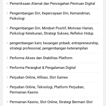
Pemeriksaan Alamat dan Pencegahan Peniruan Digital
Pengembangan Diri, Kepercayaan Diri, Kemandirian,
Psikologi
Pengembangan Diri, Mindset Positif, Motivasi Harian,
Psikologi Ketekunan, Strategi Sukses, Refleksi Hidup
pengembangan karir, keuangan pribadi, entrepreneurship,
strategi profesional, pengembangan keterampilan
Performa Akses dan Stabilitas Platform
Performa Perangkat & Pengalaman Digital
Perjudian Online, Afiliasi, Slot Games
Perjudian Online, Teknologi, Platform Perjudian,
Permainan Kasino
Permainan Kasino, Slot Online, Strategi Bermain Slot