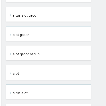
situs slot gacor
slot gacor
slot gacor hari ini
slot
situs slot