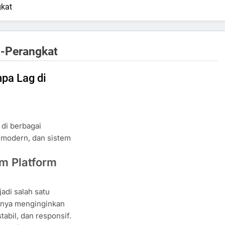
gkat
i-Perangkat
pa Lag di
di berbagai
d modern, dan sistem
m Platform
adi salah satu
hanya menginginkan
tabil, dan responsif.