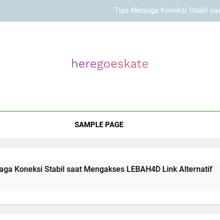
Tips Menjaga Koneksi Stabil sa
Panduan Memeriksa Alamat KAYA787 Alternatif se
KAYA787 Alternatif sebagai Solusi
Tips Menjaga Koneksi Stabil sa
e Go Skate
Tips Menjaga Koneksi Stabil sa
Produk Skateboard Dan Aksesori Keren Di Here Go Skate.
Panduan Memeriksa Alamat KAYA787 Alternatif se
SAMPLE PAGE
KAYA787 Alternatif sebagai Solusi
Stabil saat Mengakses LEBAH4D Link Alternatif
Panduan
3 Weeks 