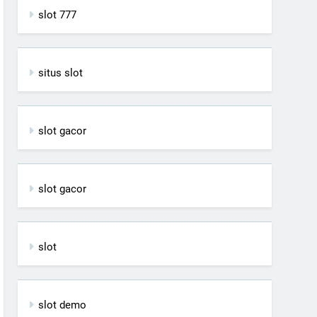
slot 777
situs slot
slot gacor
slot gacor
slot
slot demo