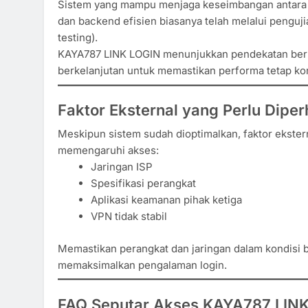
Sistem yang mampu menjaga keseimbangan antara 
dan backend efisien biasanya telah melalui penguji
testing).
KAYA787 LINK LOGIN menunjukkan pendekatan berb
berkelanjutan untuk memastikan performa tetap ko
Faktor Eksternal yang Perlu Diper
Meskipun sistem sudah dioptimalkan, faktor ekstern
memengaruhi akses:
Jaringan ISP
Spesifikasi perangkat
Aplikasi keamanan pihak ketiga
VPN tidak stabil
Memastikan perangkat dan jaringan dalam kondisi
memaksimalkan pengalaman login.
FAQ Seputar Akses KAYA787 LIN