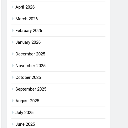
April 2026
March 2026
February 2026
January 2026
December 2025
November 2025
October 2025
September 2025
August 2025
July 2025
June 2025