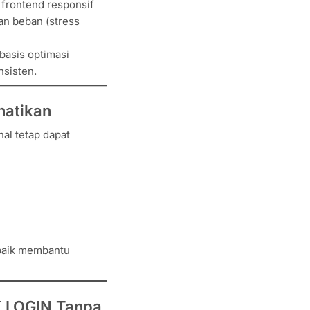
frontend responsif
an beban (stress
asis optimasi
nsisten.
hatikan
al tetap dapat
 baik membantu
K LOGIN Tanpa