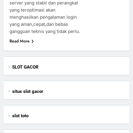
server yang stabil dan perangkat
yang teroptimasi akan
menghasilkan pengalaman login
yang aman,cepat,dan bebas
gangguan teknis yang tidak perlu.
Read More
SLOT GACOR
situs slot gacor
slot toto