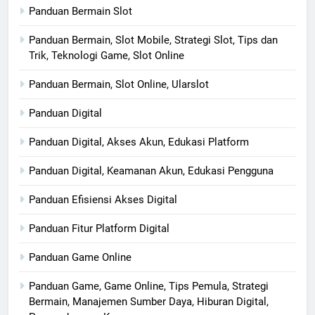
Panduan Bermain Slot
Panduan Bermain, Slot Mobile, Strategi Slot, Tips dan
Trik, Teknologi Game, Slot Online
Panduan Bermain, Slot Online, Ularslot
Panduan Digital
Panduan Digital, Akses Akun, Edukasi Platform
Panduan Digital, Keamanan Akun, Edukasi Pengguna
Panduan Efisiensi Akses Digital
Panduan Fitur Platform Digital
Panduan Game Online
Panduan Game, Game Online, Tips Pemula, Strategi
Bermain, Manajemen Sumber Daya, Hiburan Digital,