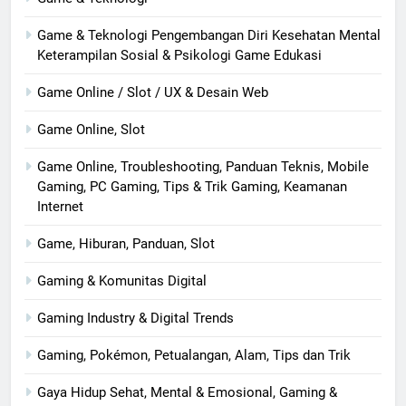
Game & Teknologi Pengembangan Diri Kesehatan Mental
Keterampilan Sosial & Psikologi Game Edukasi
Game Online / Slot / UX & Desain Web
Game Online, Slot
Game Online, Troubleshooting, Panduan Teknis, Mobile
Gaming, PC Gaming, Tips & Trik Gaming, Keamanan
Internet
Game, Hiburan, Panduan, Slot
Gaming & Komunitas Digital
Gaming Industry & Digital Trends
Gaming, Pokémon, Petualangan, Alam, Tips dan Trik
Gaya Hidup Sehat, Mental & Emosional, Gaming &