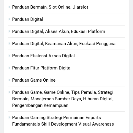
Panduan Bermain, Slot Online, Ularslot
Panduan Digital
Panduan Digital, Akses Akun, Edukasi Platform
Panduan Digital, Keamanan Akun, Edukasi Pengguna
Panduan Efisiensi Akses Digital
Panduan Fitur Platform Digital
Panduan Game Online
Panduan Game, Game Online, Tips Pemula, Strategi
Bermain, Manajemen Sumber Daya, Hiburan Digital,
Pengembangan Kemampuan
Panduan Gaming Strategi Permainan Esports
Fundamentals Skill Development Visual Awareness