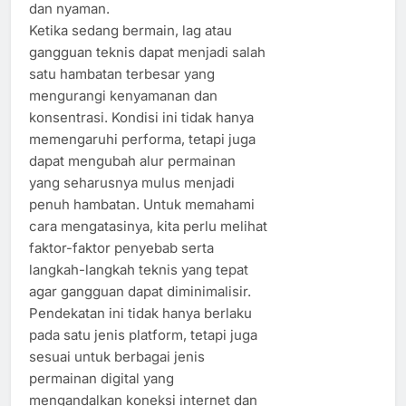
dan nyaman.
Ketika sedang bermain, lag atau
gangguan teknis dapat menjadi salah
satu hambatan terbesar yang
mengurangi kenyamanan dan
konsentrasi. Kondisi ini tidak hanya
memengaruhi performa, tetapi juga
dapat mengubah alur permainan
yang seharusnya mulus menjadi
penuh hambatan. Untuk memahami
cara mengatasinya, kita perlu melihat
faktor-faktor penyebab serta
langkah-langkah teknis yang tepat
agar gangguan dapat diminimalisir.
Pendekatan ini tidak hanya berlaku
pada satu jenis platform, tetapi juga
sesuai untuk berbagai jenis
permainan digital yang
mengandalkan koneksi internet dan