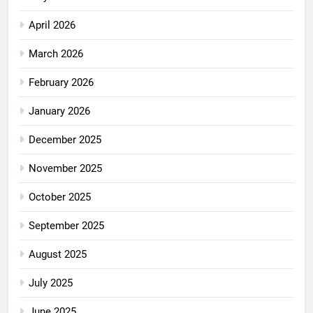
April 2026
March 2026
February 2026
January 2026
December 2025
November 2025
October 2025
September 2025
August 2025
July 2025
June 2025