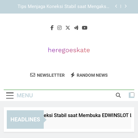
Skip
Panduan Memeriksa Alamat KAYA787 Alternatif
to
sebelum Membuka Halaman secara Teliti
content
KAYA787 Alternatif sebagai Solusi Akses saat
Halaman Utama Terkendala
Tips Menjaga Koneksi Stabil saat Membuka
EDWINSLOT Link Alternatif
Tips Menjaga Koneksi Stabil saat Mengakses
LEBAH4D Link Alternatif
Panduan Memeriksa Alamat KAYA787 Alternatif
sebelum Membuka Halaman secara Teliti
Here Go Skate
Dapatkan Produk Skateboard Dan Aksesori
KAYA787 Alternatif sebagai Solusi Akses saat
NEWSLETTER
RANDOM NEWS
Halaman Utama Terkendala
Keren Di Here Go Skate.
MENU
ps Menjaga Koneksi Stabil saat Membuka EDWINSLOT Link Alte
HEADLINES
Weeks Ago