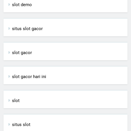
slot demo
situs slot gacor
slot gacor
slot gacor hari ini
slot
situs slot