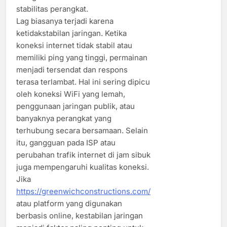
stabilitas perangkat.
Lag biasanya terjadi karena
ketidakstabilan jaringan. Ketika
koneksi internet tidak stabil atau
memiliki ping yang tinggi, permainan
menjadi tersendat dan respons
terasa terlambat. Hal ini sering dipicu
oleh koneksi WiFi yang lemah,
penggunaan jaringan publik, atau
banyaknya perangkat yang
terhubung secara bersamaan. Selain
itu, gangguan pada ISP atau
perubahan trafik internet di jam sibuk
juga mempengaruhi kualitas koneksi.
Jika
https://greenwichconstructions.com/
atau platform yang digunakan
berbasis online, kestabilan jaringan