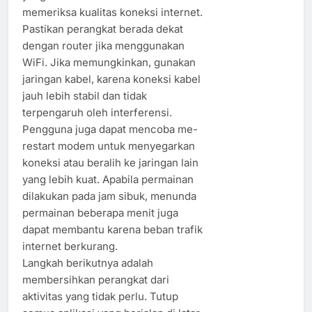
memeriksa kualitas koneksi internet.
Pastikan perangkat berada dekat
dengan router jika menggunakan
WiFi. Jika memungkinkan, gunakan
jaringan kabel, karena koneksi kabel
jauh lebih stabil dan tidak
terpengaruh oleh interferensi.
Pengguna juga dapat mencoba me-
restart modem untuk menyegarkan
koneksi atau beralih ke jaringan lain
yang lebih kuat. Apabila permainan
dilakukan pada jam sibuk, menunda
permainan beberapa menit juga
dapat membantu karena beban trafik
internet berkurang.
Langkah berikutnya adalah
membersihkan perangkat dari
aktivitas yang tidak perlu. Tutup