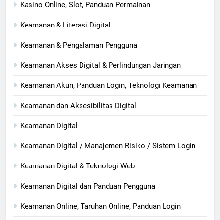
Kasino Online, Slot, Panduan Permainan
Keamanan & Literasi Digital
Keamanan & Pengalaman Pengguna
Keamanan Akses Digital & Perlindungan Jaringan
Keamanan Akun, Panduan Login, Teknologi Keamanan
Keamanan dan Aksesibilitas Digital
Keamanan Digital
Keamanan Digital / Manajemen Risiko / Sistem Login
Keamanan Digital & Teknologi Web
Keamanan Digital dan Panduan Pengguna
Keamanan Online, Taruhan Online, Panduan Login