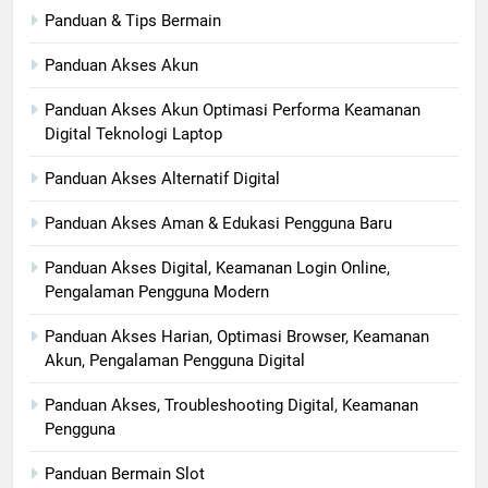
Panduan & Tips Bermain
Panduan Akses Akun
Panduan Akses Akun Optimasi Performa Keamanan
Digital Teknologi Laptop
Panduan Akses Alternatif Digital
Panduan Akses Aman & Edukasi Pengguna Baru
Panduan Akses Digital, Keamanan Login Online,
Pengalaman Pengguna Modern
Panduan Akses Harian, Optimasi Browser, Keamanan
Akun, Pengalaman Pengguna Digital
Panduan Akses, Troubleshooting Digital, Keamanan
Pengguna
Panduan Bermain Slot