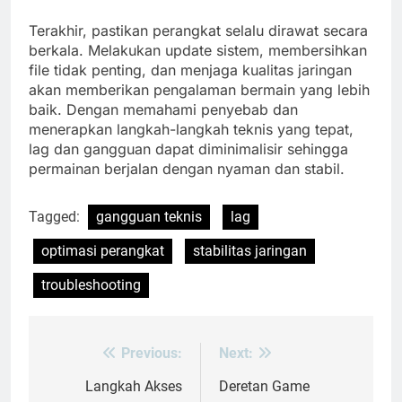
Terakhir, pastikan perangkat selalu dirawat secara
berkala. Melakukan update sistem, membersihkan
file tidak penting, dan menjaga kualitas jaringan
akan memberikan pengalaman bermain yang lebih
baik. Dengan memahami penyebab dan
menerapkan langkah-langkah teknis yang tepat,
lag dan gangguan dapat diminimalisir sehingga
permainan berjalan dengan nyaman dan stabil.
Tagged:
gangguan teknis
lag
optimasi perangkat
stabilitas jaringan
troubleshooting
Previous:
Next:
Post
navigation
Langkah Akses
Deretan Game