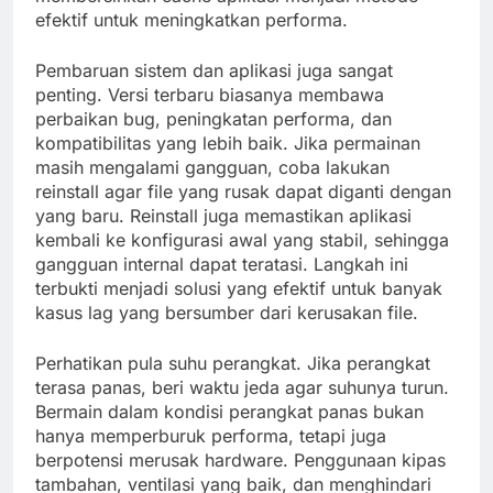
efektif untuk meningkatkan performa.
Pembaruan sistem dan aplikasi juga sangat
penting. Versi terbaru biasanya membawa
perbaikan bug, peningkatan performa, dan
kompatibilitas yang lebih baik. Jika permainan
masih mengalami gangguan, coba lakukan
reinstall agar file yang rusak dapat diganti dengan
yang baru. Reinstall juga memastikan aplikasi
kembali ke konfigurasi awal yang stabil, sehingga
gangguan internal dapat teratasi. Langkah ini
terbukti menjadi solusi yang efektif untuk banyak
kasus lag yang bersumber dari kerusakan file.
Perhatikan pula suhu perangkat. Jika perangkat
terasa panas, beri waktu jeda agar suhunya turun.
Bermain dalam kondisi perangkat panas bukan
hanya memperburuk performa, tetapi juga
berpotensi merusak hardware. Penggunaan kipas
tambahan, ventilasi yang baik, dan menghindari