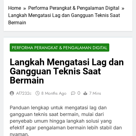
Home
Performa Perangkat & Pengalaman Digital
Langkah Mengatasi Lag dan Gangguan Teknis Saat
Bermain
PERFORMA PERANGKAT & PENGALAMAN DIGITAL
Langkah Mengatasi Lag dan
Gangguan Teknis Saat
Bermain
0
Af7232c
8 Months Ago
7 Mins
Panduan lengkap untuk mengatasi lag dan
gangguan teknis saat bermain, mulai dari
penyebab umum hingga langkah solusi yang
efektif agar pengalaman bermain lebih stabil dan
nyaman.