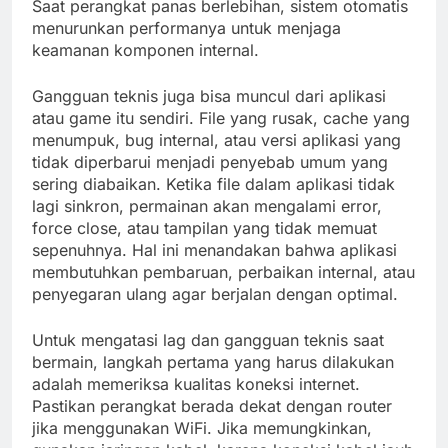
Saat perangkat panas berlebihan, sistem otomatis
menurunkan performanya untuk menjaga
keamanan komponen internal.
Gangguan teknis juga bisa muncul dari aplikasi
atau game itu sendiri. File yang rusak, cache yang
menumpuk, bug internal, atau versi aplikasi yang
tidak diperbarui menjadi penyebab umum yang
sering diabaikan. Ketika file dalam aplikasi tidak
lagi sinkron, permainan akan mengalami error,
force close, atau tampilan yang tidak memuat
sepenuhnya. Hal ini menandakan bahwa aplikasi
membutuhkan pembaruan, perbaikan internal, atau
penyegaran ulang agar berjalan dengan optimal.
Untuk mengatasi lag dan gangguan teknis saat
bermain, langkah pertama yang harus dilakukan
adalah memeriksa kualitas koneksi internet.
Pastikan perangkat berada dekat dengan router
jika menggunakan WiFi. Jika memungkinkan,