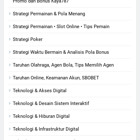
Promo dan Bonus Kaya787
Strategi Permainan & Pola Menang
Strategi Permainan • Slot Online • Tips Pemain
Strategi Poker
Strategi Waktu Bermain & Analisis Pola Bonus
Taruhan Olahraga, Agen Bola, Tips Memilih Agen
Taruhan Online, Keamanan Akun, SBOBET
Teknologi & Akses Digital
Teknologi & Desain Sistem Interaktif
Teknologi & Hiburan Digital
Teknologi & Infrastruktur Digital