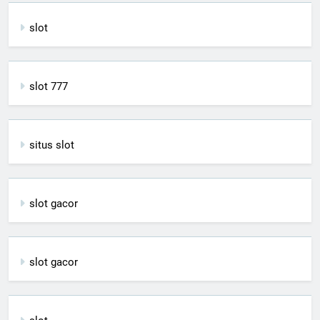
slot
slot 777
situs slot
slot gacor
slot gacor