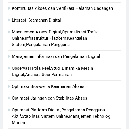
Kontinuitas Akses dan Verifikasi Halaman Cadangan
Literasi Keamanan Digital
Manajemen Akses Digital,Optimalisasi Trafik
Online,Infrastruktur Platform,Keandalan
Sistem,Pengalaman Pengguna
Manajemen Informasi dan Pengalaman Digital
Observasi Pola Reel,Studi Dinamika Mesin
Digital,Analisis Sesi Permainan
Optimasi Browser & Keamanan Akses
Optimasi Jaringan dan Stabilitas Akses
Optimasi Platform Digital,Pengalaman Pengguna
Aktif,Stabilitas Sistem Online,Manajemen Teknologi
Modern