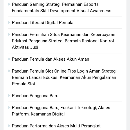
Panduan Gaming Strategi Permainan Esports
Fundamentals Skill Development Visual Awareness
Panduan Literasi Digital Pemula
Panduan Pemilihan Situs Keamanan dan Kepercayaan
Edukasi Pengguna Strategi Bermain Rasional Kontrol
Aktivitas Judi
Panduan Pemula dan Akses Akun Aman
Panduan Pemula Slot Online Tips Login Aman Strategi
Bermain Lancar Edukasi Keamanan Akun Pengalaman
Pemula Slot
Panduan Pengguna Baru
Panduan Pengguna Baru, Edukasi Teknologi, Akses
Platform, Keamanan Digital
Panduan Performa dan Akses Multi-Perangkat