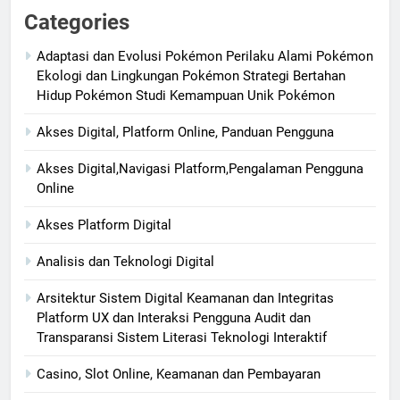
Categories
Adaptasi dan Evolusi Pokémon Perilaku Alami Pokémon
Ekologi dan Lingkungan Pokémon Strategi Bertahan
Hidup Pokémon Studi Kemampuan Unik Pokémon
Akses Digital, Platform Online, Panduan Pengguna
Akses Digital,Navigasi Platform,Pengalaman Pengguna
Online
Akses Platform Digital
Analisis dan Teknologi Digital
Arsitektur Sistem Digital Keamanan dan Integritas
Platform UX dan Interaksi Pengguna Audit dan
Transparansi Sistem Literasi Teknologi Interaktif
Casino, Slot Online, Keamanan dan Pembayaran