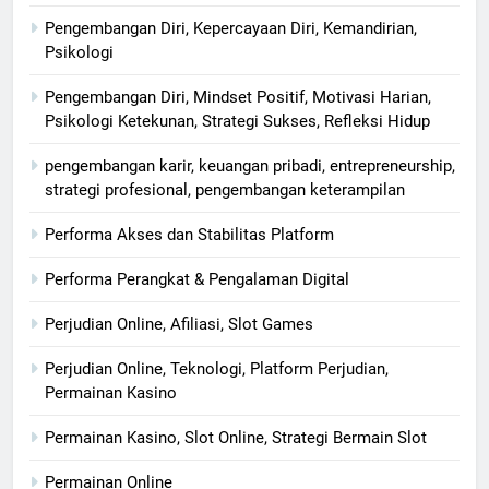
Pengembangan Diri, Kepercayaan Diri, Kemandirian,
Psikologi
Pengembangan Diri, Mindset Positif, Motivasi Harian,
Psikologi Ketekunan, Strategi Sukses, Refleksi Hidup
pengembangan karir, keuangan pribadi, entrepreneurship,
strategi profesional, pengembangan keterampilan
Performa Akses dan Stabilitas Platform
Performa Perangkat & Pengalaman Digital
Perjudian Online, Afiliasi, Slot Games
Perjudian Online, Teknologi, Platform Perjudian,
Permainan Kasino
Permainan Kasino, Slot Online, Strategi Bermain Slot
Permainan Online