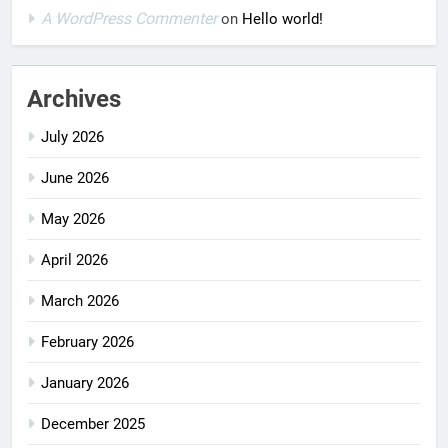
A WordPress Commenter
on
Hello world!
Archives
July 2026
June 2026
May 2026
April 2026
March 2026
February 2026
January 2026
December 2025