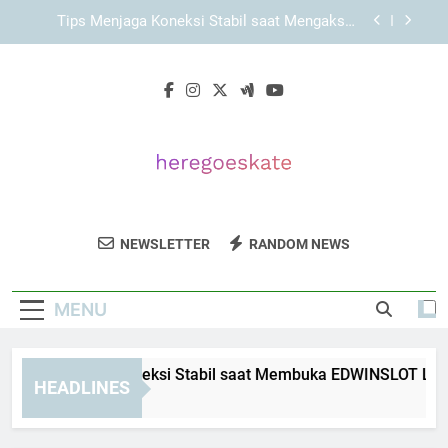
Skip
Panduan Memeriksa Alamat KAYA787 Alternatif
to
sebelum Membuka Halaman secara Teliti
content
KAYA787 Alternatif sebagai Solusi Akses saat
Halaman Utama Terkendala
Tips Menjaga Koneksi Stabil saat Membuka
EDWINSLOT Link Alternatif
Tips Menjaga Koneksi Stabil saat Mengakses
LEBAH4D Link Alternatif
Panduan Memeriksa Alamat KAYA787 Alternatif
sebelum Membuka Halaman secara Teliti
Here Go Skate
Dapatkan Produk Skateboard Dan Aksesori
KAYA787 Alternatif sebagai Solusi Akses saat
NEWSLETTER
RANDOM NEWS
Halaman Utama Terkendala
Keren Di Here Go Skate.
MENU
ps Menjaga Koneksi Stabil saat Membuka EDWINSLOT Link Alte
HEADLINES
Weeks Ago