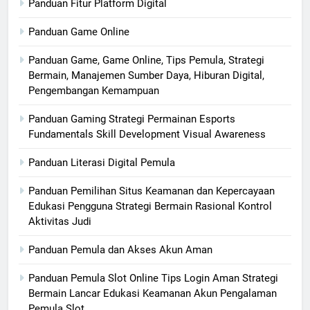
Panduan Fitur Platform Digital
Panduan Game Online
Panduan Game, Game Online, Tips Pemula, Strategi
Bermain, Manajemen Sumber Daya, Hiburan Digital,
Pengembangan Kemampuan
Panduan Gaming Strategi Permainan Esports
Fundamentals Skill Development Visual Awareness
Panduan Literasi Digital Pemula
Panduan Pemilihan Situs Keamanan dan Kepercayaan
Edukasi Pengguna Strategi Bermain Rasional Kontrol
Aktivitas Judi
Panduan Pemula dan Akses Akun Aman
Panduan Pemula Slot Online Tips Login Aman Strategi
Bermain Lancar Edukasi Keamanan Akun Pengalaman
Pemula Slot