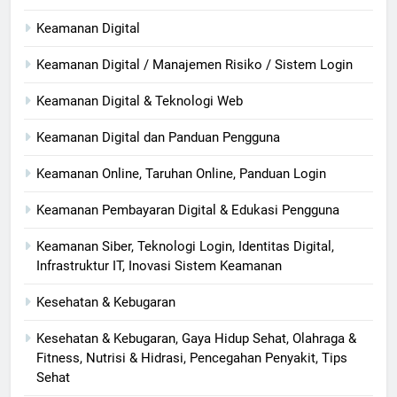
Keamanan Digital
Keamanan Digital / Manajemen Risiko / Sistem Login
Keamanan Digital & Teknologi Web
Keamanan Digital dan Panduan Pengguna
Keamanan Online, Taruhan Online, Panduan Login
Keamanan Pembayaran Digital & Edukasi Pengguna
Keamanan Siber, Teknologi Login, Identitas Digital,
Infrastruktur IT, Inovasi Sistem Keamanan
Kesehatan & Kebugaran
Kesehatan & Kebugaran, Gaya Hidup Sehat, Olahraga &
Fitness, Nutrisi & Hidrasi, Pencegahan Penyakit, Tips
Sehat