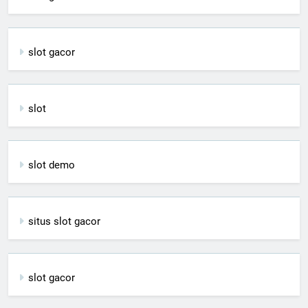
slot gacor
slot
slot demo
situs slot gacor
slot gacor