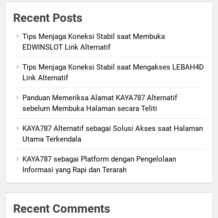
Recent Posts
Tips Menjaga Koneksi Stabil saat Membuka
EDWINSLOT Link Alternatif
Tips Menjaga Koneksi Stabil saat Mengakses LEBAH4D
Link Alternatif
Panduan Memeriksa Alamat KAYA787 Alternatif
sebelum Membuka Halaman secara Teliti
KAYA787 Alternatif sebagai Solusi Akses saat Halaman
Utama Terkendala
KAYA787 sebagai Platform dengan Pengelolaan
Informasi yang Rapi dan Terarah
Recent Comments