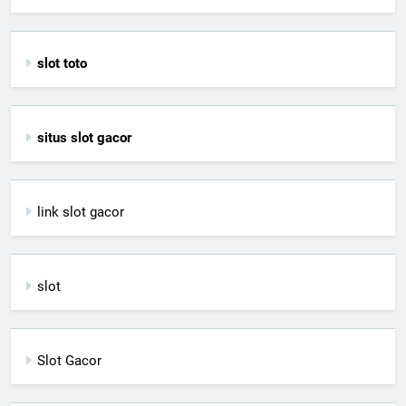
slot toto
situs slot gacor
link slot gacor
slot
Slot Gacor