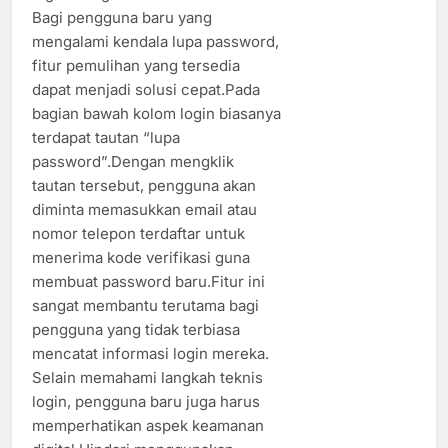
Bagi pengguna baru yang
mengalami kendala lupa password,
fitur pemulihan yang tersedia
dapat menjadi solusi cepat.Pada
bagian bawah kolom login biasanya
terdapat tautan “lupa
password”.Dengan mengklik
tautan tersebut, pengguna akan
diminta memasukkan email atau
nomor telepon terdaftar untuk
menerima kode verifikasi guna
membuat password baru.Fitur ini
sangat membantu terutama bagi
pengguna yang tidak terbiasa
mencatat informasi login mereka.
Selain memahami langkah teknis
login, pengguna baru juga harus
memperhatikan aspek keamanan