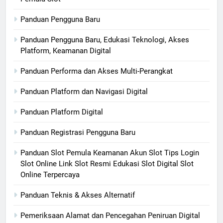
Panduan Pengguna Baru
Panduan Pengguna Baru, Edukasi Teknologi, Akses
Platform, Keamanan Digital
Panduan Performa dan Akses Multi-Perangkat
Panduan Platform dan Navigasi Digital
Panduan Platform Digital
Panduan Registrasi Pengguna Baru
Panduan Slot Pemula Keamanan Akun Slot Tips Login
Slot Online Link Slot Resmi Edukasi Slot Digital Slot
Online Terpercaya
Panduan Teknis & Akses Alternatif
Pemeriksaan Alamat dan Pencegahan Peniruan Digital