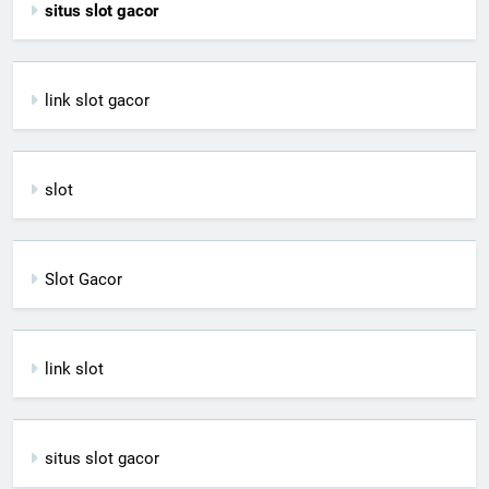
situs slot gacor
link slot gacor
slot
Slot Gacor
link slot
situs slot gacor