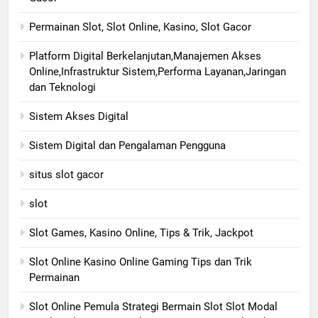
Permainan Slot, Slot Online, Kasino, Slot Gacor
Platform Digital Berkelanjutan,Manajemen Akses
Online,Infrastruktur Sistem,Performa Layanan,Jaringan
dan Teknologi
Sistem Akses Digital
Sistem Digital dan Pengalaman Pengguna
situs slot gacor
slot
Slot Games, Kasino Online, Tips & Trik, Jackpot
Slot Online Kasino Online Gaming Tips dan Trik
Permainan
Slot Online Pemula Strategi Bermain Slot Slot Modal