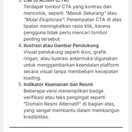
Terdapat tombol CTA yang kontras dan
mencolok, seperti
“Masuk Sekarang”
atau
“Mulai Eksplorasi”
. Penempatan CTA di atas
lipatan meningkatkan rasio klik, karena
pengguna tidak perlu mencari tombol
penting tersebut.
Ilustrasi atau Gambar Pendukung
Visual pendukung seperti ikon, grafik
ringan, atau ilustrasi antarmuka digunakan
untuk menggambarkan keandalan platform
secara visual tanpa membebani kecepatan
loading.
Indikator Keamanan dan Resmi
Beberapa versi menampilkan badge
verifikasi atau teks pengingat seperti
“Domain Resmi Alternatif” di bagian atas,
yang sangat membantu dalam membangun
kredibilitas.