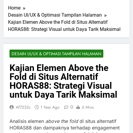
Home
Desain UI/UX & Optimasi Tampilan Halaman
Kajian Elemen Above the Fold di Situs Alternatif
HORAS88: Strategi Visual untuk Daya Tarik Maksimal
DESAIN UI/UX & OPTIMASI TAMPILAN HALAMAN
Kajian Elemen Above the
Fold di Situs Alternatif
HORAS88: Strategi Visual
untuk Daya Tarik Maksimal
0
Af7232c
1 Year Ago
6 Mins
Analisis elemen
above the fold
di situs alternatif
HORAS88 dan dampaknya terhadap engagement