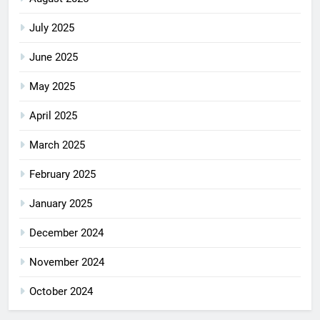
July 2025
June 2025
May 2025
April 2025
March 2025
February 2025
January 2025
December 2024
November 2024
October 2024