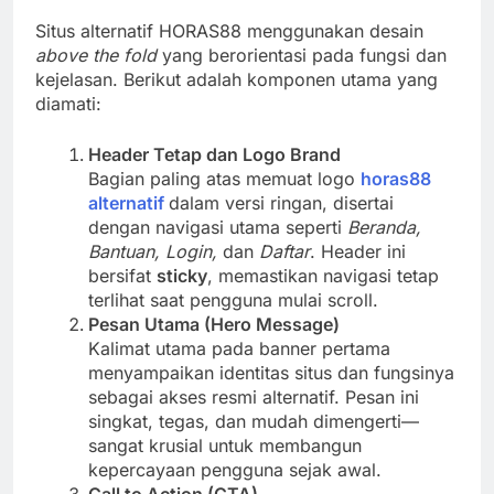
Situs alternatif HORAS88 menggunakan desain
above the fold
yang berorientasi pada fungsi dan
kejelasan. Berikut adalah komponen utama yang
diamati:
Header Tetap dan Logo Brand
Bagian paling atas memuat logo
horas88
alternatif
dalam versi ringan, disertai
dengan navigasi utama seperti
Beranda,
Bantuan, Login,
dan
Daftar
. Header ini
bersifat
sticky
, memastikan navigasi tetap
terlihat saat pengguna mulai scroll.
Pesan Utama (Hero Message)
Kalimat utama pada banner pertama
menyampaikan identitas situs dan fungsinya
sebagai akses resmi alternatif. Pesan ini
singkat, tegas, dan mudah dimengerti—
sangat krusial untuk membangun
kepercayaan pengguna sejak awal.
Call to Action (CTA)