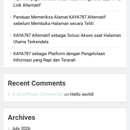
Link Alternatif
Panduan Memeriksa Alamat KAYA787 Alternatif
sebelum Membuka Halaman secara Teliti
KAYA787 Alternatif sebagai Solusi Akses saat Halaman
Utama Terkendala
KAYA787 sebagai Platform dengan Pengelolaan
Informasi yang Rapi dan Terarah
Recent Comments
A WordPress Commenter
on
Hello world!
Archives
July 2026