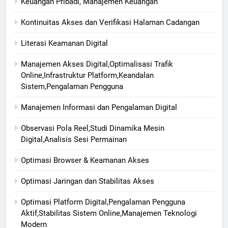
Keuangan Pribadi, Manajemen Keuangan
Kontinuitas Akses dan Verifikasi Halaman Cadangan
Literasi Keamanan Digital
Manajemen Akses Digital,Optimalisasi Trafik
Online,Infrastruktur Platform,Keandalan
Sistem,Pengalaman Pengguna
Manajemen Informasi dan Pengalaman Digital
Observasi Pola Reel,Studi Dinamika Mesin
Digital,Analisis Sesi Permainan
Optimasi Browser & Keamanan Akses
Optimasi Jaringan dan Stabilitas Akses
Optimasi Platform Digital,Pengalaman Pengguna
Aktif,Stabilitas Sistem Online,Manajemen Teknologi
Modern