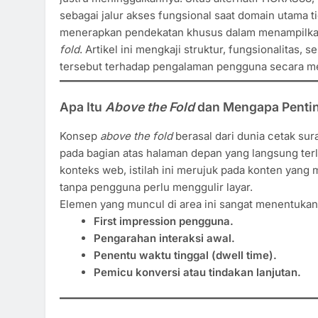
sebagai jalur akses fungsional saat domain utama t
menerapkan pendekatan khusus dalam menampilk
fold
. Artikel ini mengkaji struktur, fungsionalitas,
tersebut terhadap pengalaman pengguna secara m
Apa Itu
Above the Fold
dan Mengapa Penti
Konsep
above the fold
berasal dari dunia cetak sur
pada bagian atas halaman depan yang langsung terli
konteks web, istilah ini merujuk pada konten yang 
tanpa pengguna perlu menggulir layar.
Elemen yang muncul di area ini sangat menentukan
First impression pengguna.
Pengarahan interaksi awal.
Penentu waktu tinggal (dwell time).
Pemicu konversi atau tindakan lanjutan.