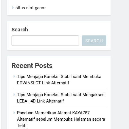
situs slot gacor
Search
SEARCH
Recent Posts
Tips Menjaga Koneksi Stabil saat Membuka
EDWINSLOT Link Alternatif
Tips Menjaga Koneksi Stabil saat Mengakses
LEBAH4D Link Alternatif
Panduan Memeriksa Alamat KAYA787
Alternatif sebelum Membuka Halaman secara
Teliti