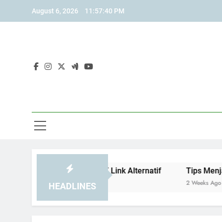
Skip
August 6, 2026
11:57:41 PM
to
content
Her
Dapatkan 
mbuka EDWINSLOT Link Alternatif
Tips Menjaga Koneksi 
2 Weeks Ago
HEADLINES