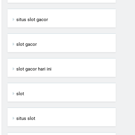
situs slot gacor
slot gacor
slot gacor hari ini
slot
situs slot