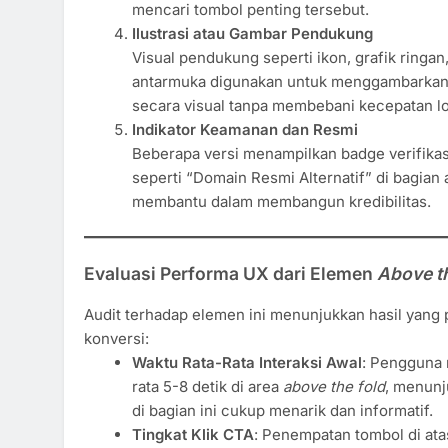
mencari tombol penting tersebut.
Ilustrasi atau Gambar Pendukung
Visual pendukung seperti ikon, grafik ringan, 
antarmuka digunakan untuk menggambarkan 
secara visual tanpa membebani kecepatan lo
Indikator Keamanan dan Resmi
Beberapa versi menampilkan badge verifikas
seperti “Domain Resmi Alternatif” di bagian 
membantu dalam membangun kredibilitas.
Evaluasi Performa UX dari Elemen
Above t
Audit terhadap elemen ini menunjukkan hasil yang 
konversi:
Waktu Rata-Rata Interaksi Awal
: Pengguna 
rata 5-8 detik di area
above the fold
, menunj
di bagian ini cukup menarik dan informatif.
Tingkat Klik CTA
: Penempatan tombol di atas