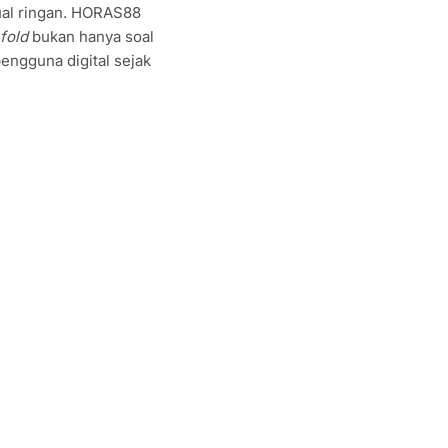
ual ringan. HORAS88
fold
bukan hanya soal
pengguna digital sejak