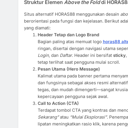
Struktur Elemen
Above the Fold
di HORAS88
Situs alternatif HORAS88 menggunakan desain
abo
berorientasi pada fungsi dan kejelasan. Berikut a
yang diamati:
Header Tetap dan Logo Brand
Bagian paling atas memuat logo
horas88 alt
ringan, disertai dengan navigasi utama seper
Login,
dan
Daftar
. Header ini bersifat
sticky
,
tetap terlihat saat pengguna mulai scroll.
Pesan Utama (Hero Message)
Kalimat utama pada banner pertama menyampa
dan fungsinya sebagai akses resmi alternatif.
tegas, dan mudah dimengerti—sangat krusi
kepercayaan pengguna sejak awal.
Call to Action (CTA)
Terdapat tombol CTA yang kontras dan menc
Sekarang”
atau
“Mulai Eksplorasi”
. Penempa
lipatan meningkatkan rasio klik, karena peng