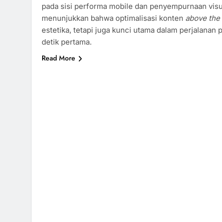
pada sisi performa mobile dan penyempurnaan vis
menunjukkan bahwa optimalisasi konten
above the 
estetika, tetapi juga kunci utama dalam perjalanan 
detik pertama.
Read More