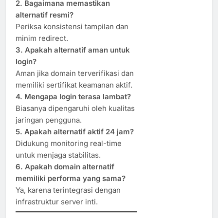
2. Bagaimana memastikan
alternatif resmi?
Periksa konsistensi tampilan dan
minim redirect.
3. Apakah alternatif aman untuk
login?
Aman jika domain terverifikasi dan
memiliki sertifikat keamanan aktif.
4. Mengapa login terasa lambat?
Biasanya dipengaruhi oleh kualitas
jaringan pengguna.
5. Apakah alternatif aktif 24 jam?
Didukung monitoring real-time
untuk menjaga stabilitas.
6. Apakah domain alternatif
memiliki performa yang sama?
Ya, karena terintegrasi dengan
infrastruktur server inti.