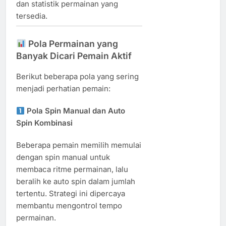
dan statistik permainan yang
tersedia.
Pola Permainan yang
Banyak Dicari Pemain Aktif
Berikut beberapa pola yang sering
menjadi perhatian pemain:
Pola Spin Manual dan Auto
Spin Kombinasi
Beberapa pemain memilih memulai
dengan spin manual untuk
membaca ritme permainan, lalu
beralih ke auto spin dalam jumlah
tertentu. Strategi ini dipercaya
membantu mengontrol tempo
permainan.