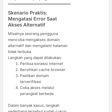
Skenario Praktis:
Mengatasi Error Saat
Akses Alternatif
Misalnya seorang pengguna
mencoba mengakses domain
alternatif dan mengalami halaman
tidak terbuka.
Langkah yang dapat dilakukan:
Periksa koneksi internet
Bersihkan cache browser
Pastikan domain
terverifikasi
Coba akses melalui
perangkat berbeda
Dalam banyak kasus, langkah
sederhana tersebut sudah cukup