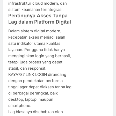
infrastruktur cloud modern, dan
sistem keamanan terintegrasi.
Pentingnya Akses Tanpa
Lag dalam Platform Digital
Dalam sistem digital modern,
kecepatan akses menjadi salah
satu indikator utama kualitas
layanan. Pengguna tidak hanya
menginginkan login yang berhasil,
tetapi juga proses yang cepat,
stabil, dan responsif.
KAYA787 LINK LOGIN dirancang
dengan pendekatan performa
tinggi agar dapat diakses tanpa lag
di berbagai perangkat, baik
desktop, laptop, maupun
smartphone.
Lag biasanya disebabkan oleh