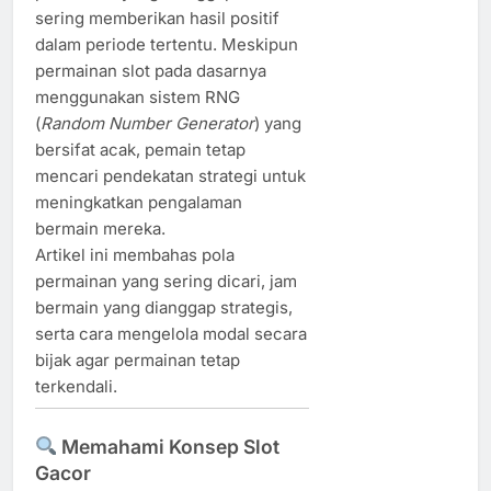
sering memberikan hasil positif
dalam periode tertentu. Meskipun
permainan slot pada dasarnya
menggunakan sistem RNG
(
Random Number Generator
) yang
bersifat acak, pemain tetap
mencari pendekatan strategi untuk
meningkatkan pengalaman
bermain mereka.
Artikel ini membahas pola
permainan yang sering dicari, jam
bermain yang dianggap strategis,
serta cara mengelola modal secara
bijak agar permainan tetap
terkendali.
Memahami Konsep Slot
Gacor