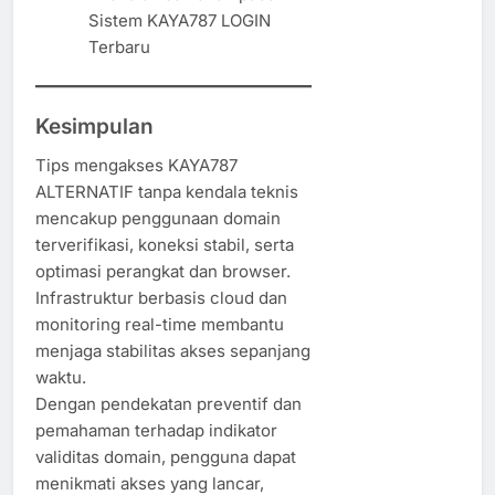
Sistem KAYA787 LOGIN
Terbaru
Kesimpulan
Tips mengakses KAYA787
ALTERNATIF tanpa kendala teknis
mencakup penggunaan domain
terverifikasi, koneksi stabil, serta
optimasi perangkat dan browser.
Infrastruktur berbasis cloud dan
monitoring real-time membantu
menjaga stabilitas akses sepanjang
waktu.
Dengan pendekatan preventif dan
pemahaman terhadap indikator
validitas domain, pengguna dapat
menikmati akses yang lancar,