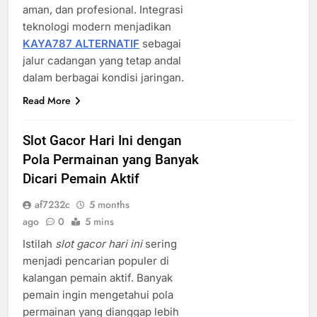
aman, dan profesional. Integrasi
teknologi modern menjadikan
KAYA787 ALTERNATIF
sebagai
jalur cadangan yang tetap andal
dalam berbagai kondisi jaringan.
Read More
Slot Gacor Hari Ini dengan
Pola Permainan yang Banyak
Dicari Pemain Aktif
af7232c
5 months
ago
0
5 mins
Istilah
slot gacor hari ini
sering
menjadi pencarian populer di
kalangan pemain aktif. Banyak
pemain ingin mengetahui pola
permainan yang dianggap lebih