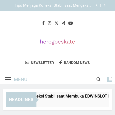
Skip
Panduan Memeriksa Alamat KAYA787 Alternatif
to
sebelum Membuka Halaman secara Teliti
content
KAYA787 Alternatif sebagai Solusi Akses saat
Halaman Utama Terkendala
Tips Menjaga Koneksi Stabil saat Membuka
EDWINSLOT Link Alternatif
Tips Menjaga Koneksi Stabil saat Mengakses
LEBAH4D Link Alternatif
Panduan Memeriksa Alamat KAYA787 Alternatif
sebelum Membuka Halaman secara Teliti
Here Go Skate
Dapatkan Produk Skateboard Dan Aksesori
KAYA787 Alternatif sebagai Solusi Akses saat
NEWSLETTER
RANDOM NEWS
Halaman Utama Terkendala
Keren Di Here Go Skate.
MENU
ps Menjaga Koneksi Stabil saat Membuka EDWINSLOT Link Alte
HEADLINES
Weeks Ago