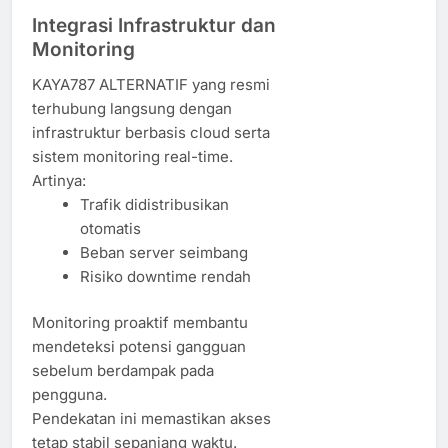
Integrasi Infrastruktur dan
Monitoring
KAYA787 ALTERNATIF yang resmi
terhubung langsung dengan
infrastruktur berbasis cloud serta
sistem monitoring real-time.
Artinya:
Trafik didistribusikan
otomatis
Beban server seimbang
Risiko downtime rendah
Monitoring proaktif membantu
mendeteksi potensi gangguan
sebelum berdampak pada
pengguna.
Pendekatan ini memastikan akses
tetap stabil sepanjang waktu.