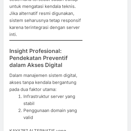
untuk mengatasi kendala teknis.
Jika alternatif resmi digunakan,
sistem seharusnya tetap responsif
karena terintegrasi dengan server
inti.
Insight Profesional:
Pendekatan Preventif
dalam Akses Digital
Dalam manajemen sistem digital,
akses tanpa kendala bergantung
pada dua faktor utama:
Infrastruktur server yang
stabil
Penggunaan domain yang
valid
KAYA787 ALTERNATIF yang