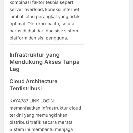
kombinasi faktor teknis seperti
server overload, koneksi internet
lambat, atau perangkat yang tidak
optimal. Oleh karena itu, solusi
harus dilihat dari dua sisi: sistem
platform dan sisi pengguna.
Infrastruktur yang
Mendukung Akses Tanpa
Lag
Cloud Architecture
Terdistribusi
KAYA787 LINK LOGIN
memanfaatkan infrastruktur cloud
terkini yang memungkinkan
distribusi trafik secara merata.
Sistem ini membantu menjaga