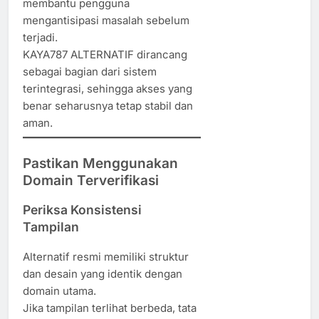
membantu pengguna
mengantisipasi masalah sebelum
terjadi.
KAYA787 ALTERNATIF dirancang
sebagai bagian dari sistem
terintegrasi, sehingga akses yang
benar seharusnya tetap stabil dan
aman.
Pastikan Menggunakan
Domain Terverifikasi
Periksa Konsistensi
Tampilan
Alternatif resmi memiliki struktur
dan desain yang identik dengan
domain utama.
Jika tampilan terlihat berbeda, tata