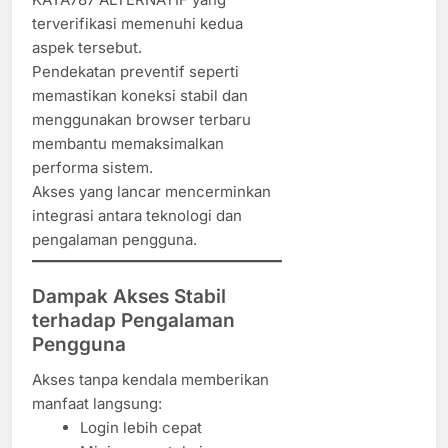
terverifikasi memenuhi kedua
aspek tersebut.
Pendekatan preventif seperti
memastikan koneksi stabil dan
menggunakan browser terbaru
membantu memaksimalkan
performa sistem.
Akses yang lancar mencerminkan
integrasi antara teknologi dan
pengalaman pengguna.
Dampak Akses Stabil
terhadap Pengalaman
Pengguna
Akses tanpa kendala memberikan
manfaat langsung:
Login lebih cepat