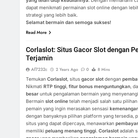
yang telah diuji keadilannya
. Dengan memahami ca
dapat menikmati permainan slot online dengan lebih
strategi yang lebih baik.
Selamat bermain dan semoga sukses!
Read More
Corlaslot: Situs Gacor Slot dengan 
Terjamin
Af7232c
2 Years Ago
0
8 Mins
Temukan
Corlaslot
, situs
gacor slot
dengan
pembay
Nikmati
RTP tinggi
,
fitur bonus menguntungkan
, d
besar
untuk pengalaman bermain yang menyenang
Bermain
slot online
telah menjadi salah satu piliha
pemain yang ingin merasakan sensasi
kemenangan
dengan banyaknya pilihan platform yang tersedia, 
situs yang dapat dipercaya, menawarkan
pembayar
memiliki
peluang menang tinggi
.
Corlaslot
adalah s