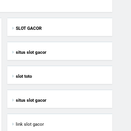
SLOT GACOR
situs slot gacor
slot toto
situs slot gacor
link slot gacor