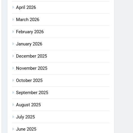
April 2026
March 2026
February 2026
January 2026
December 2025
November 2025
October 2025
September 2025
August 2025
July 2025
June 2025