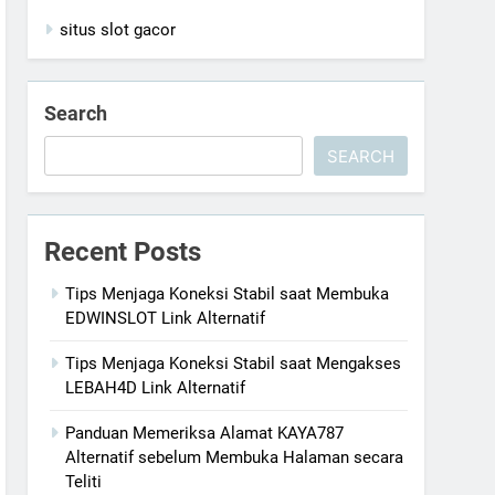
situs slot gacor
Search
SEARCH
Recent Posts
Tips Menjaga Koneksi Stabil saat Membuka
EDWINSLOT Link Alternatif
Tips Menjaga Koneksi Stabil saat Mengakses
LEBAH4D Link Alternatif
Panduan Memeriksa Alamat KAYA787
Alternatif sebelum Membuka Halaman secara
Teliti