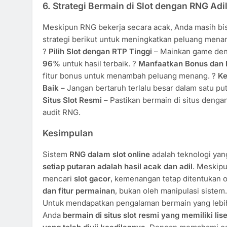
6. Strategi Bermain di Slot dengan RNG Adi
Meskipun RNG bekerja secara acak, Anda masih b
strategi berikut untuk meningkatkan peluang mena
?
Pilih Slot dengan RTP Tinggi
– Mainkan game de
96%
untuk hasil terbaik. ?
Manfaatkan Bonus dan 
fitur bonus untuk menambah peluang menang. ?
Ke
Baik
– Jangan bertaruh terlalu besar dalam satu pu
Situs Slot Resmi
– Pastikan bermain di situs dengan
audit RNG.
Kesimpulan
Sistem
RNG dalam slot online
adalah teknologi ya
setiap putaran adalah hasil acak dan adil
. Meskip
mencari
slot gacor
, kemenangan tetap ditentukan 
dan fitur permainan
, bukan oleh manipulasi sistem.
Untuk mendapatkan pengalaman bermain yang lebih
Anda
bermain di situs slot resmi yang memiliki li