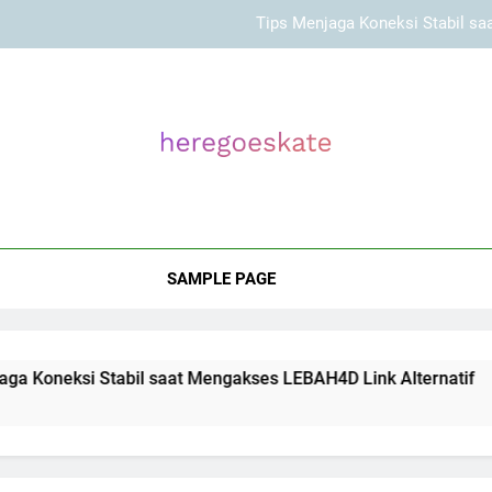
Tips Menjaga Koneksi Stabil sa
Panduan Memeriksa Alamat KAYA787 Alternatif se
KAYA787 Alternatif sebagai Solusi
Tips Menjaga Koneksi Stabil sa
e Go Skate
Tips Menjaga Koneksi Stabil sa
Produk Skateboard Dan Aksesori Keren Di Here Go Skate.
Panduan Memeriksa Alamat KAYA787 Alternatif se
SAMPLE PAGE
KAYA787 Alternatif sebagai Solusi
Stabil saat Mengakses LEBAH4D Link Alternatif
Panduan
3 Weeks A