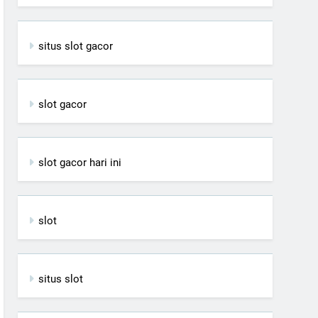
situs slot gacor
slot gacor
slot gacor hari ini
slot
situs slot