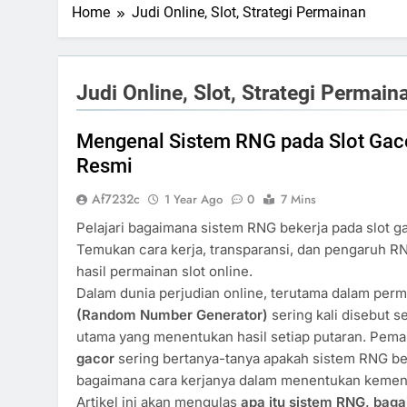
Home
Judi Online, Slot, Strategi Permainan
Judi Online, Slot, Strategi Permain
Mengenal Sistem RNG pada Slot Gaco
Resmi
Af7232c
1 Year Ago
0
7 Mins
Pelajari bagaimana sistem RNG bekerja pada slot ga
Temukan cara kerja, transparansi, dan pengaruh 
hasil permainan slot online.
Dalam dunia perjudian online, terutama dalam perma
(Random Number Generator)
sering kali disebut s
utama yang menentukan hasil setiap putaran. Pem
gacor
sering bertanya-tanya apakah sistem RNG be
bagaimana cara kerjanya dalam menentukan keme
Artikel ini akan mengulas
apa itu sistem RNG, bag