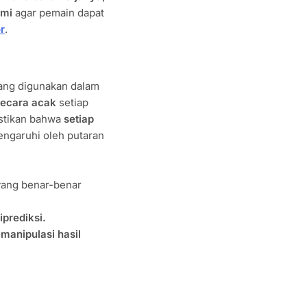
smi
agar pemain dapat
r
.
ang digunakan dalam
secara acak
setiap
astikan bahwa
setiap
engaruhi oleh putaran
yang benar-benar
prediksi.
manipulasi hasil