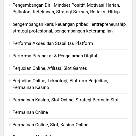
Pengembangan Diri, Mindset Positif, Motivasi Harian,
Psikologi Ketekunan, Strategi Sukses, Refleksi Hidup
pengembangan karir, keuangan pribadi, entrepreneurship,
strategi profesional, pengembangan keterampilan
Performa Akses dan Stabilitas Platform
Performa Perangkat & Pengalaman Digital
Perjudian Online, Afiliasi, Slot Games
Perjudian Online, Teknologi, Platform Perjudian,
Permainan Kasino
Permainan Kasino, Slot Online, Strategi Bermain Slot
Permainan Online
Permainan Online, Slot, Kasino Online