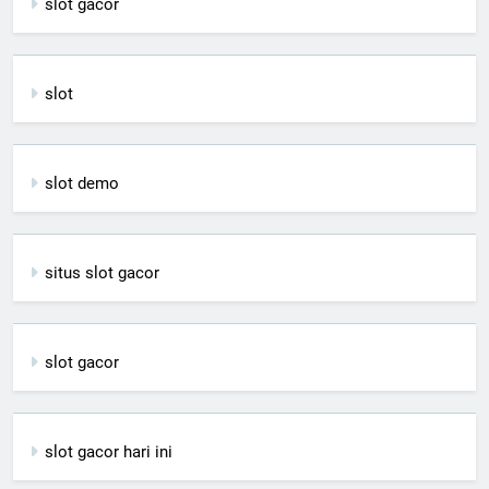
slot gacor
slot
slot demo
situs slot gacor
slot gacor
slot gacor hari ini