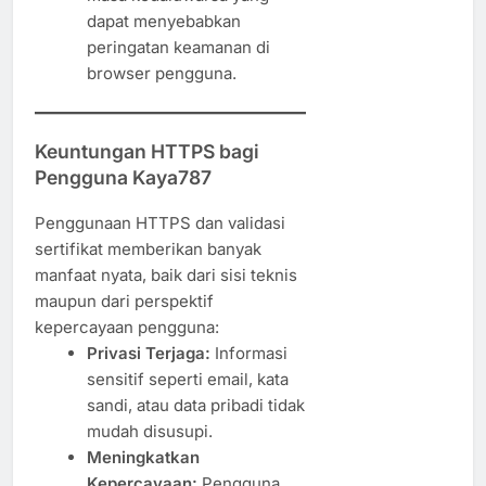
dapat menyebabkan
peringatan keamanan di
browser pengguna.
Keuntungan HTTPS bagi
Pengguna Kaya787
Penggunaan HTTPS dan validasi
sertifikat memberikan banyak
manfaat nyata, baik dari sisi teknis
maupun dari perspektif
kepercayaan pengguna:
Privasi Terjaga:
Informasi
sensitif seperti email, kata
sandi, atau data pribadi tidak
mudah disusupi.
Meningkatkan
Kepercayaan:
Pengguna