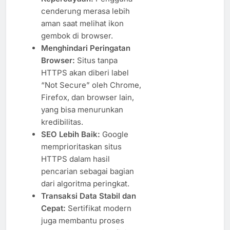
cenderung merasa lebih
aman saat melihat ikon
gembok di browser.
Menghindari Peringatan
Browser:
Situs tanpa
HTTPS akan diberi label
“Not Secure” oleh Chrome,
Firefox, dan browser lain,
yang bisa menurunkan
kredibilitas.
SEO Lebih Baik:
Google
memprioritaskan situs
HTTPS dalam hasil
pencarian sebagai bagian
dari algoritma peringkat.
Transaksi Data Stabil dan
Cepat:
Sertifikat modern
juga membantu proses