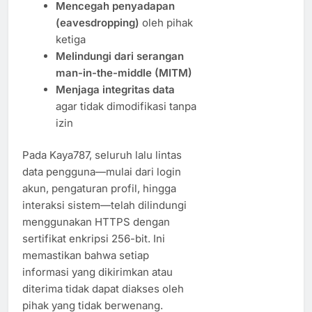
Mencegah penyadapan
(eavesdropping)
oleh pihak
ketiga
Melindungi dari serangan
man-in-the-middle (MITM)
Menjaga integritas data
agar tidak dimodifikasi tanpa
izin
Pada Kaya787, seluruh lalu lintas
data pengguna—mulai dari login
akun, pengaturan profil, hingga
interaksi sistem—telah dilindungi
menggunakan HTTPS dengan
sertifikat enkripsi 256-bit. Ini
memastikan bahwa setiap
informasi yang dikirimkan atau
diterima tidak dapat diakses oleh
pihak yang tidak berwenang.