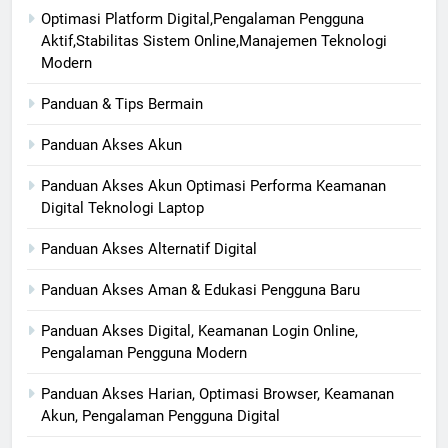
Optimasi Platform Digital,Pengalaman Pengguna
Aktif,Stabilitas Sistem Online,Manajemen Teknologi
Modern
Panduan & Tips Bermain
Panduan Akses Akun
Panduan Akses Akun Optimasi Performa Keamanan
Digital Teknologi Laptop
Panduan Akses Alternatif Digital
Panduan Akses Aman & Edukasi Pengguna Baru
Panduan Akses Digital, Keamanan Login Online,
Pengalaman Pengguna Modern
Panduan Akses Harian, Optimasi Browser, Keamanan
Akun, Pengalaman Pengguna Digital