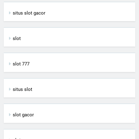
situs slot gacor
slot
slot 777
situs slot
slot gacor