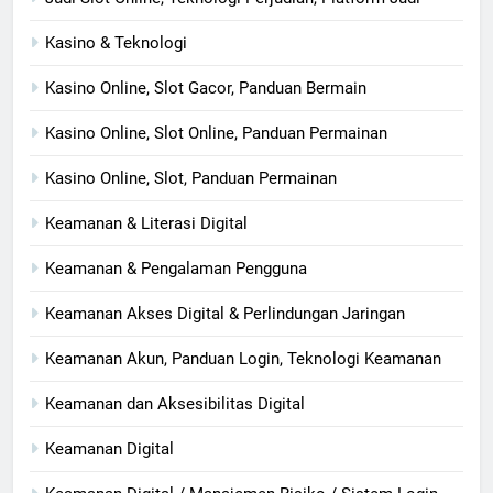
Kasino & Teknologi
Kasino Online, Slot Gacor, Panduan Bermain
Kasino Online, Slot Online, Panduan Permainan
Kasino Online, Slot, Panduan Permainan
Keamanan & Literasi Digital
Keamanan & Pengalaman Pengguna
Keamanan Akses Digital & Perlindungan Jaringan
Keamanan Akun, Panduan Login, Teknologi Keamanan
Keamanan dan Aksesibilitas Digital
Keamanan Digital