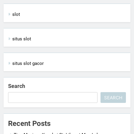
slot
situs slot
situs slot gacor
Search
SEARCH
Recent Posts