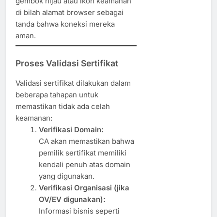
gembok hijau atau ikon keamanan
di bilah alamat browser sebagai
tanda bahwa koneksi mereka
aman.
Proses Validasi Sertifikat
Validasi sertifikat dilakukan dalam
beberapa tahapan untuk
memastikan tidak ada celah
keamanan:
Verifikasi Domain:
CA akan memastikan bahwa
pemilik sertifikat memiliki
kendali penuh atas domain
yang digunakan.
Verifikasi Organisasi (jika
OV/EV digunakan):
Informasi bisnis seperti