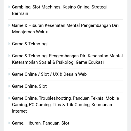
Gambling, Slot Machines, Kasino Online, Strategi
Bermain
Game & Hiburan Kesehatan Mental Pengembangan Diri
Manajemen Waktu
Game & Teknologi
Game & Teknologi Pengembangan Diri Kesehatan Mental
Keterampilan Sosial & Psikologi Game Edukasi
Game Online / Slot / UX & Desain Web
Game Online, Slot
Game Online, Troubleshooting, Panduan Teknis, Mobile
Gaming, PC Gaming, Tips & Trik Gaming, Keamanan
Internet
Game, Hiburan, Panduan, Slot