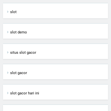
slot
slot demo
situs slot gacor
slot gacor
slot gacor hari ini