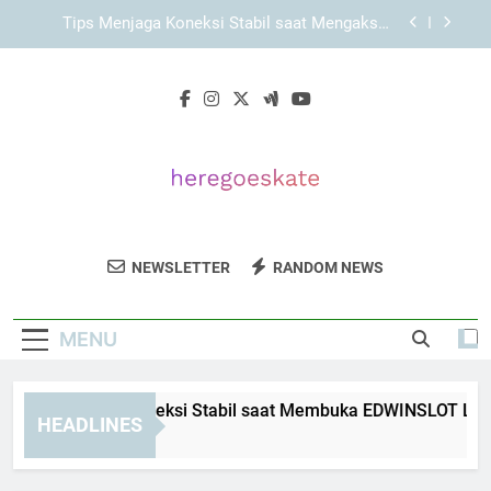
Skip
Panduan Memeriksa Alamat KAYA787 Alternatif
to
sebelum Membuka Halaman secara Teliti
content
KAYA787 Alternatif sebagai Solusi Akses saat
Halaman Utama Terkendala
Tips Menjaga Koneksi Stabil saat Membuka
EDWINSLOT Link Alternatif
Tips Menjaga Koneksi Stabil saat Mengakses
LEBAH4D Link Alternatif
Panduan Memeriksa Alamat KAYA787 Alternatif
sebelum Membuka Halaman secara Teliti
Here Go Skate
Dapatkan Produk Skateboard Dan Aksesori
KAYA787 Alternatif sebagai Solusi Akses saat
NEWSLETTER
RANDOM NEWS
Halaman Utama Terkendala
Keren Di Here Go Skate.
MENU
ps Menjaga Koneksi Stabil saat Membuka EDWINSLOT Link Alte
HEADLINES
Weeks Ago