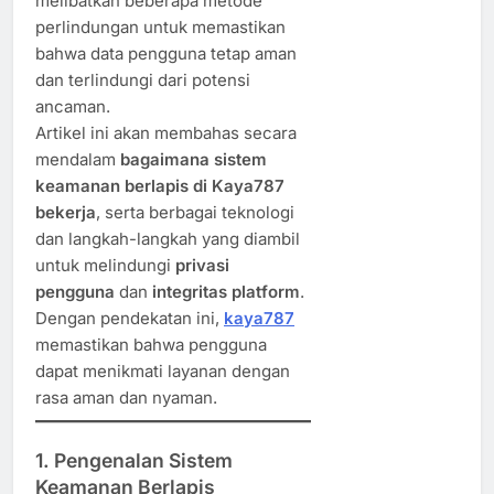
melibatkan beberapa metode
perlindungan untuk memastikan
bahwa data pengguna tetap aman
dan terlindungi dari potensi
ancaman.
Artikel ini akan membahas secara
mendalam
bagaimana sistem
keamanan berlapis di Kaya787
bekerja
, serta berbagai teknologi
dan langkah-langkah yang diambil
untuk melindungi
privasi
pengguna
dan
integritas platform
.
Dengan pendekatan ini,
kaya787
memastikan bahwa pengguna
dapat menikmati layanan dengan
rasa aman dan nyaman.
1.
Pengenalan Sistem
Keamanan Berlapis