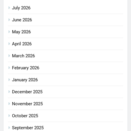
July 2026
June 2026
May 2026
April 2026
March 2026
February 2026
January 2026
December 2025
November 2025
October 2025
September 2025