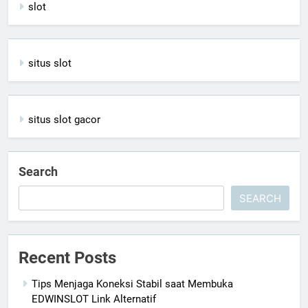
slot
situs slot
situs slot gacor
Search
SEARCH
Recent Posts
Tips Menjaga Koneksi Stabil saat Membuka
EDWINSLOT Link Alternatif