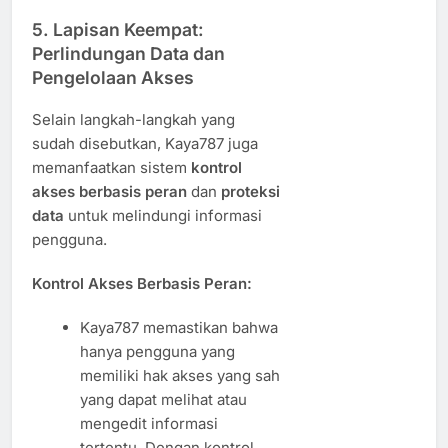
5.
Lapisan Keempat:
Perlindungan Data dan
Pengelolaan Akses
Selain langkah-langkah yang
sudah disebutkan, Kaya787 juga
memanfaatkan sistem
kontrol
akses berbasis peran
dan
proteksi
data
untuk melindungi informasi
pengguna.
Kontrol Akses Berbasis Peran:
Kaya787 memastikan bahwa
hanya pengguna yang
memiliki hak akses yang sah
yang dapat melihat atau
mengedit informasi
tertentu. Dengan kontrol