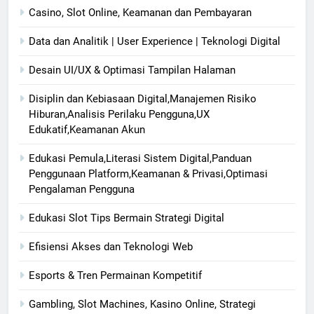
Casino, Slot Online, Keamanan dan Pembayaran
Data dan Analitik | User Experience | Teknologi Digital
Desain UI/UX & Optimasi Tampilan Halaman
Disiplin dan Kebiasaan Digital,Manajemen Risiko
Hiburan,Analisis Perilaku Pengguna,UX
Edukatif,Keamanan Akun
Edukasi Pemula,Literasi Sistem Digital,Panduan
Penggunaan Platform,Keamanan & Privasi,Optimasi
Pengalaman Pengguna
Edukasi Slot Tips Bermain Strategi Digital
Efisiensi Akses dan Teknologi Web
Esports & Tren Permainan Kompetitif
Gambling, Slot Machines, Kasino Online, Strategi