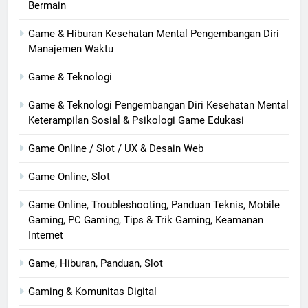
Bermain
Game & Hiburan Kesehatan Mental Pengembangan Diri
Manajemen Waktu
Game & Teknologi
Game & Teknologi Pengembangan Diri Kesehatan Mental
Keterampilan Sosial & Psikologi Game Edukasi
Game Online / Slot / UX & Desain Web
Game Online, Slot
Game Online, Troubleshooting, Panduan Teknis, Mobile
Gaming, PC Gaming, Tips & Trik Gaming, Keamanan
Internet
Game, Hiburan, Panduan, Slot
Gaming & Komunitas Digital