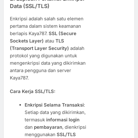
Data (SSL/TLS)
Enkripsi adalah salah satu elemen
pertama dalam sistem keamanan
berlapis Kaya787.
SSL (Secure
Sockets Layer)
atau
TLS
(Transport Layer Security)
adalah
protokol yang digunakan untuk
mengenkripsi data yang dikirimkan
antara pengguna dan server
Kaya787.
Cara Kerja SSL/TLS:
Enkripsi Selama Transaksi
:
Setiap data yang dikirimkan,
termasuk
informasi login
dan
pembayaran
, dienkripsi
menggunakan
SSL/TLS