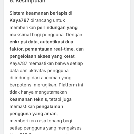
6.
Kesimpulan
Sistem keamanan berlapis di
Kaya787
dirancang untuk
memberikan
perlindungan yang
maksimal
bagi pengguna. Dengan
enkripsi data
,
autentikasi dua
faktor
,
pemantauan real-time
, dan
pengelolaan akses yang ketat
,
Kaya787 memastikan bahwa setiap
data dan aktivitas pengguna
dilindungi dari ancaman yang
berpotensi merugikan. Platform ini
tidak hanya mengutamakan
keamanan teknis
, tetapi juga
memastikan
pengalaman
pengguna yang aman
,
memberikan rasa tenang bagi
setiap pengguna yang mengakses