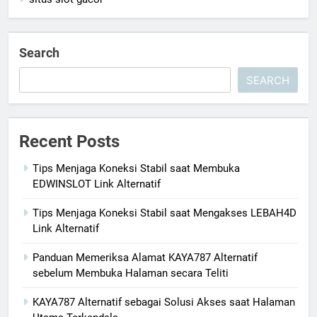
Search
SEARCH
Recent Posts
Tips Menjaga Koneksi Stabil saat Membuka
EDWINSLOT Link Alternatif
Tips Menjaga Koneksi Stabil saat Mengakses LEBAH4D
Link Alternatif
Panduan Memeriksa Alamat KAYA787 Alternatif
sebelum Membuka Halaman secara Teliti
KAYA787 Alternatif sebagai Solusi Akses saat Halaman