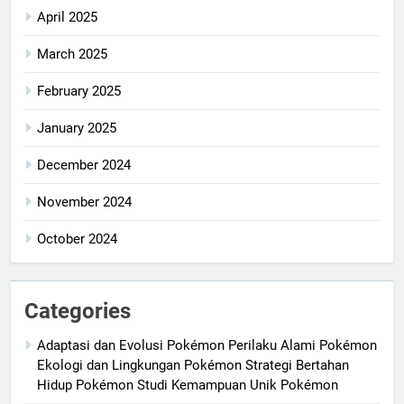
April 2025
March 2025
February 2025
January 2025
December 2024
November 2024
October 2024
Categories
Adaptasi dan Evolusi Pokémon Perilaku Alami Pokémon
Ekologi dan Lingkungan Pokémon Strategi Bertahan
Hidup Pokémon Studi Kemampuan Unik Pokémon