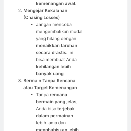
kemenangan awal
.
Mengejar Kekalahan
(Chasing Losses)
Jangan mencoba
mengembalikan modal
yang hilang dengan
menaikkan taruhan
secara drastis
. Ini
bisa membuat Anda
kehilangan lebih
banyak uang
.
Bermain Tanpa Rencana
atau Target Kemenangan
Tanpa
rencana
bermain yang jelas
,
Anda bisa
terjebak
dalam permainan
lebih lama dan
menghabiskan lebih