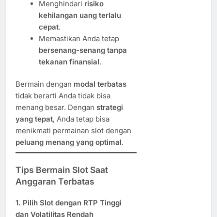
Menghindari
risiko
kehilangan uang terlalu
cepat
.
Memastikan Anda tetap
bersenang-senang tanpa
tekanan finansial
.
Bermain dengan
modal terbatas
tidak berarti Anda tidak bisa
menang besar. Dengan
strategi
yang tepat
, Anda tetap bisa
menikmati permainan slot dengan
peluang menang yang optimal
.
Tips Bermain Slot Saat
Anggaran Terbatas
1.
Pilih Slot dengan RTP Tinggi
dan Volatilitas Rendah