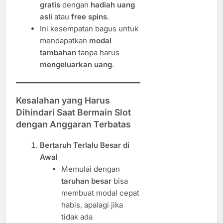
gratis
dengan
hadiah uang
asli
atau
free spins
.
Ini kesempatan bagus untuk
mendapatkan
modal
tambahan
tanpa harus
mengeluarkan uang
.
Kesalahan yang Harus
Dihindari Saat Bermain Slot
dengan Anggaran Terbatas
Bertaruh Terlalu Besar di
Awal
Memulai dengan
taruhan besar
bisa
membuat modal cepat
habis, apalagi jika
tidak ada