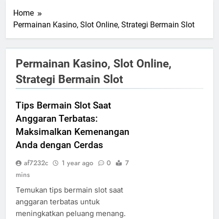
Home
Permainan Kasino, Slot Online, Strategi Bermain Slot
Permainan Kasino, Slot Online,
Strategi Bermain Slot
Tips Bermain Slot Saat
Anggaran Terbatas:
Maksimalkan Kemenangan
Anda dengan Cerdas
af7232c
1 year ago
0
7
mins
Temukan tips bermain slot saat
anggaran terbatas untuk
meningkatkan peluang menang.