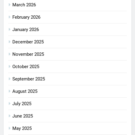
March 2026
February 2026
January 2026
December 2025
November 2025
October 2025
September 2025
August 2025
July 2025
June 2025
May 2025