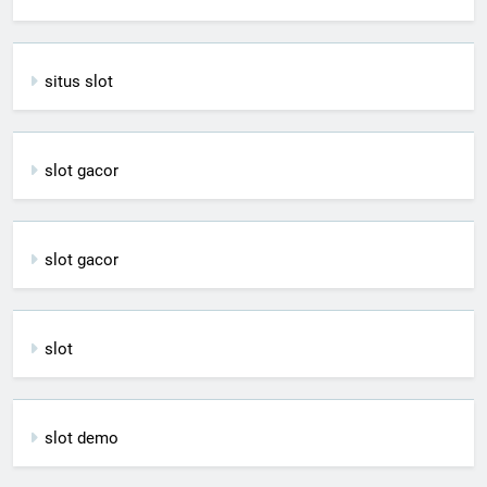
situs slot
slot gacor
slot gacor
slot
slot demo