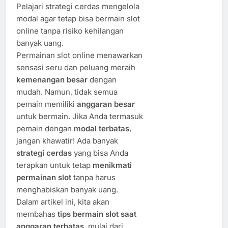
Pelajari strategi cerdas mengelola
modal agar tetap bisa bermain slot
online tanpa risiko kehilangan
banyak uang.
Permainan slot online menawarkan
sensasi seru dan peluang meraih
kemenangan besar
dengan
mudah. Namun, tidak semua
pemain memiliki
anggaran besar
untuk bermain. Jika Anda termasuk
pemain dengan
modal terbatas
,
jangan khawatir! Ada banyak
strategi cerdas
yang bisa Anda
terapkan untuk tetap
menikmati
permainan slot
tanpa harus
menghabiskan banyak uang.
Dalam artikel ini, kita akan
membahas
tips bermain slot saat
anggaran terbatas
, mulai dari