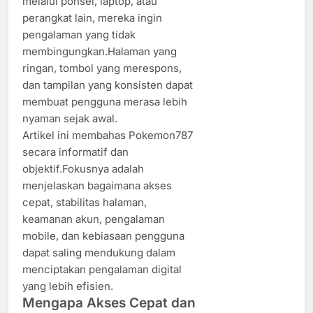
melalui ponsel, laptop, atau
perangkat lain, mereka ingin
pengalaman yang tidak
membingungkan.Halaman yang
ringan, tombol yang merespons,
dan tampilan yang konsisten dapat
membuat pengguna merasa lebih
nyaman sejak awal.
Artikel ini membahas Pokemon787
secara informatif dan
objektif.Fokusnya adalah
menjelaskan bagaimana akses
cepat, stabilitas halaman,
keamanan akun, pengalaman
mobile, dan kebiasaan pengguna
dapat saling mendukung dalam
menciptakan pengalaman digital
yang lebih efisien.
Mengapa Akses Cepat dan