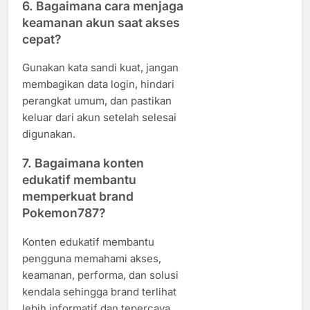
6. Bagaimana cara menjaga
keamanan akun saat akses
cepat?
Gunakan kata sandi kuat, jangan
membagikan data login, hindari
perangkat umum, dan pastikan
keluar dari akun setelah selesai
digunakan.
7. Bagaimana konten
edukatif membantu
memperkuat brand
Pokemon787?
Konten edukatif membantu
pengguna memahami akses,
keamanan, performa, dan solusi
kendala sehingga brand terlihat
lebih informatif dan tepercaya.