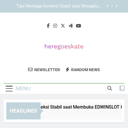
Skip
Panduan Memeriksa Alamat KAYA787 Alternatif
to
sebelum Membuka Halaman secara Teliti
content
KAYA787 Alternatif sebagai Solusi Akses saat
Halaman Utama Terkendala
Tips Menjaga Koneksi Stabil saat Membuka
EDWINSLOT Link Alternatif
Tips Menjaga Koneksi Stabil saat Mengakses
LEBAH4D Link Alternatif
Panduan Memeriksa Alamat KAYA787 Alternatif
sebelum Membuka Halaman secara Teliti
Here Go Skate
Dapatkan Produk Skateboard Dan Aksesori
KAYA787 Alternatif sebagai Solusi Akses saat
NEWSLETTER
RANDOM NEWS
Halaman Utama Terkendala
Keren Di Here Go Skate.
MENU
ps Menjaga Koneksi Stabil saat Membuka EDWINSLOT Link Alte
HEADLINES
Weeks Ago