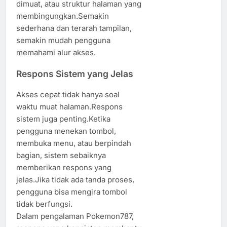
dimuat, atau struktur halaman yang
membingungkan.Semakin
sederhana dan terarah tampilan,
semakin mudah pengguna
memahami alur akses.
Respons Sistem yang Jelas
Akses cepat tidak hanya soal
waktu muat halaman.Respons
sistem juga penting.Ketika
pengguna menekan tombol,
membuka menu, atau berpindah
bagian, sistem sebaiknya
memberikan respons yang
jelas.Jika tidak ada tanda proses,
pengguna bisa mengira tombol
tidak berfungsi.
Dalam pengalaman Pokemon787,