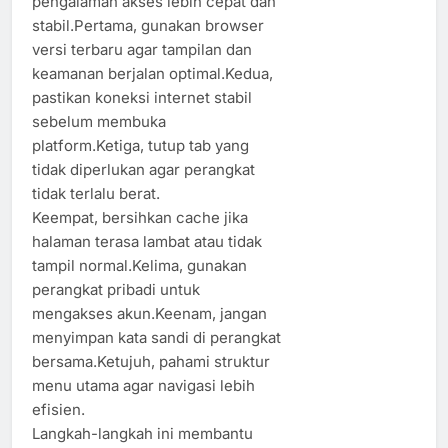
pengalaman akses lebih cepat dan
stabil.Pertama, gunakan browser
versi terbaru agar tampilan dan
keamanan berjalan optimal.Kedua,
pastikan koneksi internet stabil
sebelum membuka
platform.Ketiga, tutup tab yang
tidak diperlukan agar perangkat
tidak terlalu berat.
Keempat, bersihkan cache jika
halaman terasa lambat atau tidak
tampil normal.Kelima, gunakan
perangkat pribadi untuk
mengakses akun.Keenam, jangan
menyimpan kata sandi di perangkat
bersama.Ketujuh, pahami struktur
menu utama agar navigasi lebih
efisien.
Langkah-langkah ini membantu