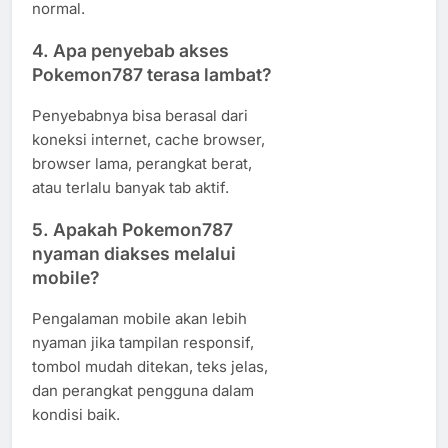
normal.
4. Apa penyebab akses
Pokemon787 terasa lambat?
Penyebabnya bisa berasal dari
koneksi internet, cache browser,
browser lama, perangkat berat,
atau terlalu banyak tab aktif.
5. Apakah Pokemon787
nyaman diakses melalui
mobile?
Pengalaman mobile akan lebih
nyaman jika tampilan responsif,
tombol mudah ditekan, teks jelas,
dan perangkat pengguna dalam
kondisi baik.