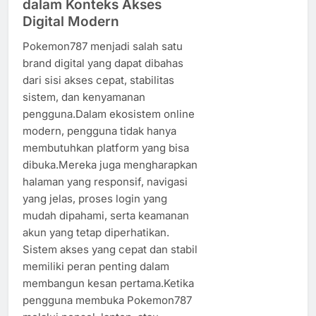
dalam Konteks Akses
Digital Modern
Pokemon787 menjadi salah satu
brand digital yang dapat dibahas
dari sisi akses cepat, stabilitas
sistem, dan kenyamanan
pengguna.Dalam ekosistem online
modern, pengguna tidak hanya
membutuhkan platform yang bisa
dibuka.Mereka juga mengharapkan
halaman yang responsif, navigasi
yang jelas, proses login yang
mudah dipahami, serta keamanan
akun yang tetap diperhatikan.
Sistem akses yang cepat dan stabil
memiliki peran penting dalam
membangun kesan pertama.Ketika
pengguna membuka Pokemon787