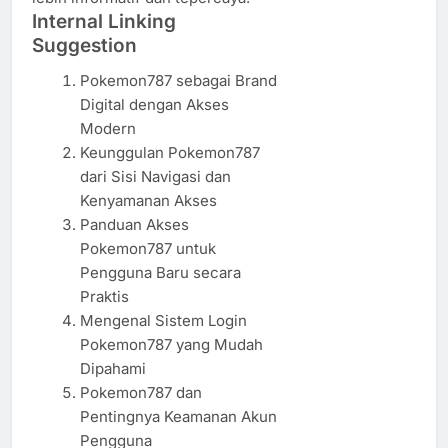
Internal Linking
Suggestion
Pokemon787 sebagai Brand
Digital dengan Akses
Modern
Keunggulan Pokemon787
dari Sisi Navigasi dan
Kenyamanan Akses
Panduan Akses
Pokemon787 untuk
Pengguna Baru secara
Praktis
Mengenal Sistem Login
Pokemon787 yang Mudah
Dipahami
Pokemon787 dan
Pentingnya Keamanan Akun
Pengguna