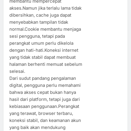
membantu mempercepat
akses.Namun jika terlalu lama tidak
dibersihkan, cache juga dapat
menyebabkan tampilan tidak
normal.Cookie membantu menjaga
sesi pengguna, tetapi pada
perangkat umum perlu dikelola
dengan hati-hati.Koneksi internet
yang tidak stabil dapat membuat
halaman berhenti memuat sebelum
selesai.
Dari sudut pandang pengalaman
digital, pengguna perlu memahami
bahwa akses cepat bukan hanya
hasil dari platform, tetapi juga dari
kebiasaan penggunaan.Perangkat
yang terawat, browser terbaru,
koneksi stabil, dan keamanan akun
yang baik akan mendukung