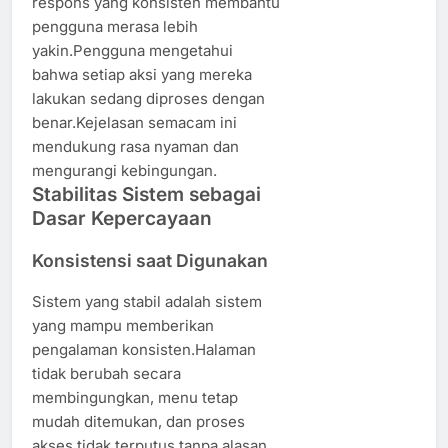
respons yang konsisten membantu
pengguna merasa lebih
yakin.Pengguna mengetahui
bahwa setiap aksi yang mereka
lakukan sedang diproses dengan
benar.Kejelasan semacam ini
mendukung rasa nyaman dan
mengurangi kebingungan.
Stabilitas Sistem sebagai
Dasar Kepercayaan
Konsistensi saat Digunakan
Sistem yang stabil adalah sistem
yang mampu memberikan
pengalaman konsisten.Halaman
tidak berubah secara
membingungkan, menu tetap
mudah ditemukan, dan proses
akses tidak terputus tanpa alasan