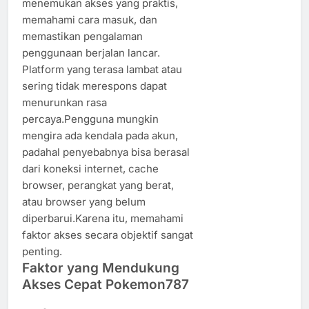
menemukan akses yang praktis,
memahami cara masuk, dan
memastikan pengalaman
penggunaan berjalan lancar.
Platform yang terasa lambat atau
sering tidak merespons dapat
menurunkan rasa
percaya.Pengguna mungkin
mengira ada kendala pada akun,
padahal penyebabnya bisa berasal
dari koneksi internet, cache
browser, perangkat yang berat,
atau browser yang belum
diperbarui.Karena itu, memahami
faktor akses secara objektif sangat
penting.
Faktor yang Mendukung
Akses Cepat Pokemon787