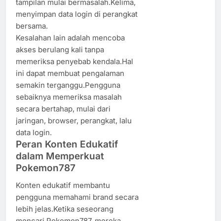
tampilan mulai bermasalah.Kelima,
menyimpan data login di perangkat
bersama.
Kesalahan lain adalah mencoba
akses berulang kali tanpa
memeriksa penyebab kendala.Hal
ini dapat membuat pengalaman
semakin terganggu.Pengguna
sebaiknya memeriksa masalah
secara bertahap, mulai dari
jaringan, browser, perangkat, lalu
data login.
Peran Konten Edukatif
dalam Memperkuat
Pokemon787
Konten edukatif membantu
pengguna memahami brand secara
lebih jelas.Ketika seseorang
mencari Pokemon787, mereka