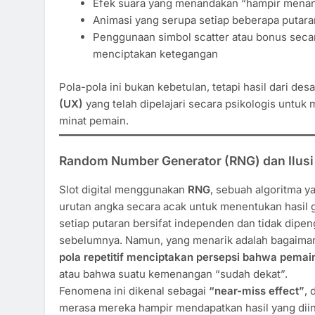
Efek suara yang menandakan “hampir mena
Animasi yang serupa setiap beberapa putara
Penggunaan simbol scatter atau bonus secar
menciptakan ketegangan
Pola-pola ini bukan kebetulan, tetapi hasil dari des
(UX)
yang telah dipelajari secara psikologis untu
minat pemain.
Random Number Generator (RNG) dan Ilusi
Slot digital menggunakan
RNG
, sebuah algoritma 
urutan angka secara acak untuk menentukan hasil g
setiap putaran bersifat independen dan tidak dipen
sebelumnya. Namun, yang menarik adalah bagaim
pola repetitif menciptakan persepsi bahwa pema
atau bahwa suatu kemenangan “sudah dekat”.
Fenomena ini dikenal sebagai
“near-miss effect”
,
merasa mereka hampir mendapatkan hasil yang diin