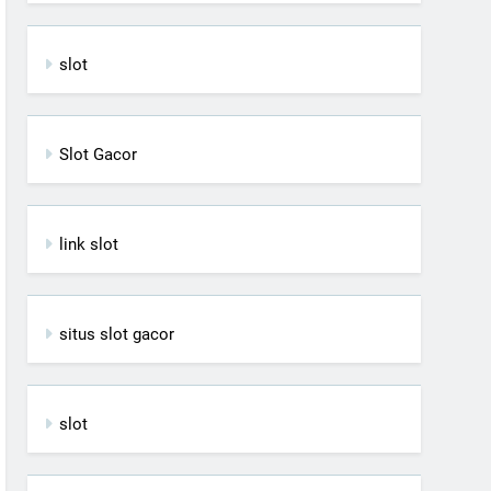
slot
Slot Gacor
link slot
situs slot gacor
slot