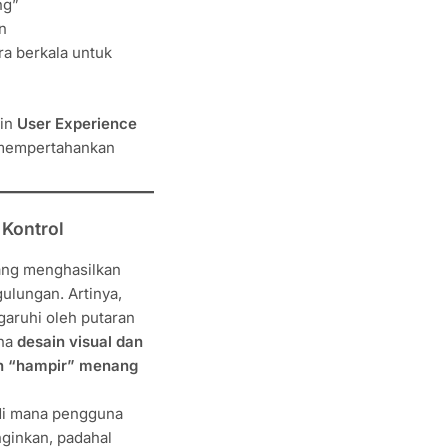
ng”
n
a berkala untuk
ain
User Experience
k mempertahankan
 Kontrol
yang menghasilkan
ulungan. Artinya,
garuhi oleh putaran
ana
desain visual dan
in “hampir” menang
 di mana pengguna
ginkan, padahal