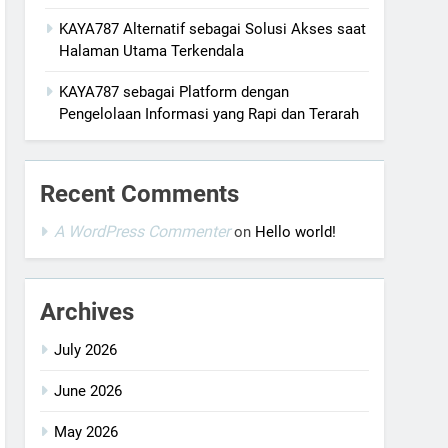
KAYA787 Alternatif sebagai Solusi Akses saat
Halaman Utama Terkendala
KAYA787 sebagai Platform dengan
Pengelolaan Informasi yang Rapi dan Terarah
Recent Comments
A WordPress Commenter
on
Hello world!
Archives
July 2026
June 2026
May 2026