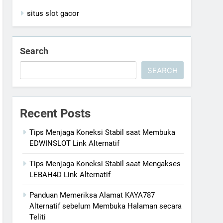
situs slot gacor
Search
SEARCH
Recent Posts
Tips Menjaga Koneksi Stabil saat Membuka
EDWINSLOT Link Alternatif
Tips Menjaga Koneksi Stabil saat Mengakses
LEBAH4D Link Alternatif
Panduan Memeriksa Alamat KAYA787
Alternatif sebelum Membuka Halaman secara
Teliti