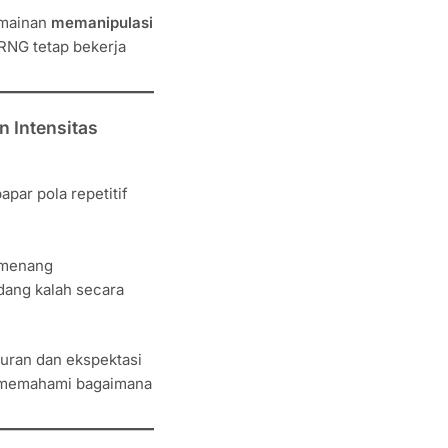
rmainan
memanipulasi
 RNG tetap bekerja
n Intensitas
par pola repetitif
 menang
ang kalah secara
buran dan ekspektasi
m memahami bagaimana