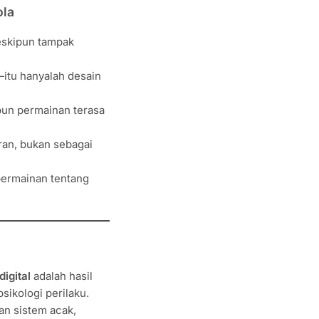
ola
skipun tampak
itu hanyalah desain
pun permainan terasa
ran, bukan sebagai
 permainan tentang
igital
adalah hasil
psikologi perilaku.
an sistem acak,