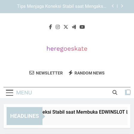
Skip
Panduan Memeriksa Alamat KAYA787 Alternatif
to
sebelum Membuka Halaman secara Teliti
content
KAYA787 Alternatif sebagai Solusi Akses saat
Halaman Utama Terkendala
Tips Menjaga Koneksi Stabil saat Membuka
EDWINSLOT Link Alternatif
Tips Menjaga Koneksi Stabil saat Mengakses
LEBAH4D Link Alternatif
Panduan Memeriksa Alamat KAYA787 Alternatif
sebelum Membuka Halaman secara Teliti
Here Go Skate
Dapatkan Produk Skateboard Dan Aksesori
KAYA787 Alternatif sebagai Solusi Akses saat
NEWSLETTER
RANDOM NEWS
Halaman Utama Terkendala
Keren Di Here Go Skate.
MENU
ps Menjaga Koneksi Stabil saat Membuka EDWINSLOT Link Alte
HEADLINES
Weeks Ago