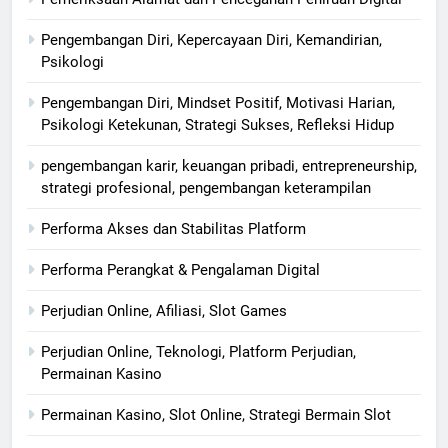
Pengembangan Diri, Kepercayaan Diri, Kemandirian,
Psikologi
Pengembangan Diri, Mindset Positif, Motivasi Harian,
Psikologi Ketekunan, Strategi Sukses, Refleksi Hidup
pengembangan karir, keuangan pribadi, entrepreneurship,
strategi profesional, pengembangan keterampilan
Performa Akses dan Stabilitas Platform
Performa Perangkat & Pengalaman Digital
Perjudian Online, Afiliasi, Slot Games
Perjudian Online, Teknologi, Platform Perjudian,
Permainan Kasino
Permainan Kasino, Slot Online, Strategi Bermain Slot