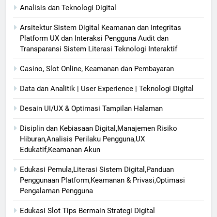
Analisis dan Teknologi Digital
Arsitektur Sistem Digital Keamanan dan Integritas
Platform UX dan Interaksi Pengguna Audit dan
Transparansi Sistem Literasi Teknologi Interaktif
Casino, Slot Online, Keamanan dan Pembayaran
Data dan Analitik | User Experience | Teknologi Digital
Desain UI/UX & Optimasi Tampilan Halaman
Disiplin dan Kebiasaan Digital,Manajemen Risiko
Hiburan,Analisis Perilaku Pengguna,UX
Edukatif,Keamanan Akun
Edukasi Pemula,Literasi Sistem Digital,Panduan
Penggunaan Platform,Keamanan & Privasi,Optimasi
Pengalaman Pengguna
Edukasi Slot Tips Bermain Strategi Digital