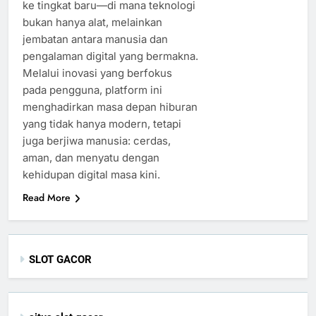
ke tingkat baru—di mana teknologi
bukan hanya alat, melainkan
jembatan antara manusia dan
pengalaman digital yang bermakna.
Melalui inovasi yang berfokus
pada pengguna, platform ini
menghadirkan masa depan hiburan
yang tidak hanya modern, tetapi
juga berjiwa manusia: cerdas,
aman, dan menyatu dengan
kehidupan digital masa kini.
Read More
SLOT GACOR