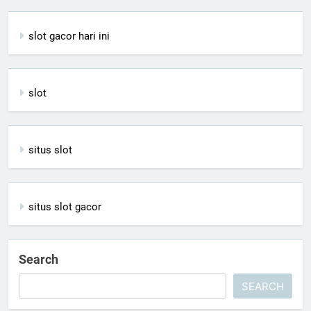
slot gacor hari ini
slot
situs slot
situs slot gacor
Search
SEARCH