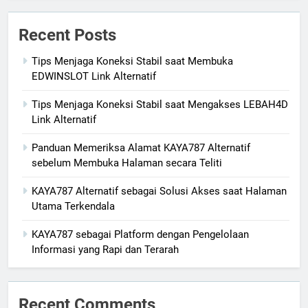
Recent Posts
Tips Menjaga Koneksi Stabil saat Membuka
EDWINSLOT Link Alternatif
Tips Menjaga Koneksi Stabil saat Mengakses LEBAH4D
Link Alternatif
Panduan Memeriksa Alamat KAYA787 Alternatif
sebelum Membuka Halaman secara Teliti
KAYA787 Alternatif sebagai Solusi Akses saat Halaman
Utama Terkendala
KAYA787 sebagai Platform dengan Pengelolaan
Informasi yang Rapi dan Terarah
Recent Comments