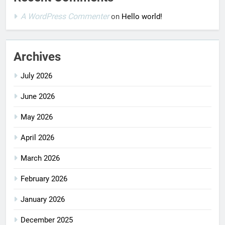
A WordPress Commenter
on
Hello world!
Archives
July 2026
June 2026
May 2026
April 2026
March 2026
February 2026
January 2026
December 2025