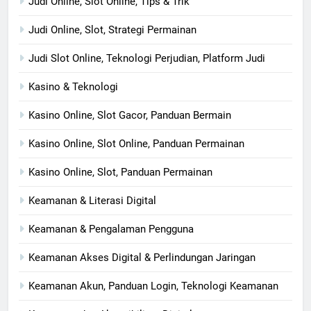
Judi Online, Slot Online, Tips & Trik
Judi Online, Slot, Strategi Permainan
Judi Slot Online, Teknologi Perjudian, Platform Judi
Kasino & Teknologi
Kasino Online, Slot Gacor, Panduan Bermain
Kasino Online, Slot Online, Panduan Permainan
Kasino Online, Slot, Panduan Permainan
Keamanan & Literasi Digital
Keamanan & Pengalaman Pengguna
Keamanan Akses Digital & Perlindungan Jaringan
Keamanan Akun, Panduan Login, Teknologi Keamanan