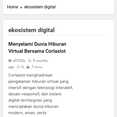
Home
ekosistem digital
ekosistem digital
Menyelami Dunia Hiburan
Virtual Bersama Corlaslot
af7232c
9 months
ago
0
7 mins
Corlaslot menghadirkan
pengalaman hiburan virtual yang
imersif dengan teknologi interaktif,
desain responsif, dan sistem
digital terintegrasi yang
menciptakan dunia hiburan
modern, aman, serta