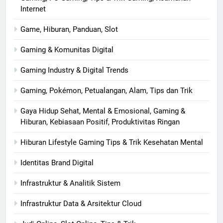
Internet
Game, Hiburan, Panduan, Slot
Gaming & Komunitas Digital
Gaming Industry & Digital Trends
Gaming, Pokémon, Petualangan, Alam, Tips dan Trik
Gaya Hidup Sehat, Mental & Emosional, Gaming &
Hiburan, Kebiasaan Positif, Produktivitas Ringan
Hiburan Lifestyle Gaming Tips & Trik Kesehatan Mental
Identitas Brand Digital
Infrastruktur & Analitik Sistem
Infrastruktur Data & Arsitektur Cloud