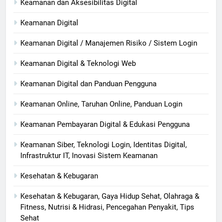
Keamanan dan Aksesibilitas Digital
Keamanan Digital
Keamanan Digital / Manajemen Risiko / Sistem Login
Keamanan Digital & Teknologi Web
Keamanan Digital dan Panduan Pengguna
Keamanan Online, Taruhan Online, Panduan Login
Keamanan Pembayaran Digital & Edukasi Pengguna
Keamanan Siber, Teknologi Login, Identitas Digital,
Infrastruktur IT, Inovasi Sistem Keamanan
Kesehatan & Kebugaran
Kesehatan & Kebugaran, Gaya Hidup Sehat, Olahraga &
Fitness, Nutrisi & Hidrasi, Pencegahan Penyakit, Tips
Sehat