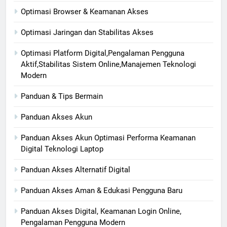
Optimasi Browser & Keamanan Akses
Optimasi Jaringan dan Stabilitas Akses
Optimasi Platform Digital,Pengalaman Pengguna
Aktif,Stabilitas Sistem Online,Manajemen Teknologi
Modern
Panduan & Tips Bermain
Panduan Akses Akun
Panduan Akses Akun Optimasi Performa Keamanan
Digital Teknologi Laptop
Panduan Akses Alternatif Digital
Panduan Akses Aman & Edukasi Pengguna Baru
Panduan Akses Digital, Keamanan Login Online,
Pengalaman Pengguna Modern