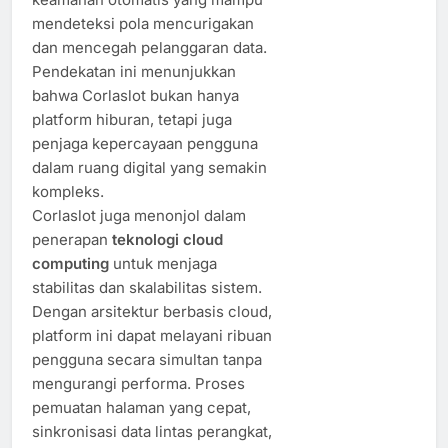
mendeteksi pola mencurigakan
dan mencegah pelanggaran data.
Pendekatan ini menunjukkan
bahwa Corlaslot bukan hanya
platform hiburan, tetapi juga
penjaga kepercayaan pengguna
dalam ruang digital yang semakin
kompleks.
Corlaslot juga menonjol dalam
penerapan
teknologi cloud
computing
untuk menjaga
stabilitas dan skalabilitas sistem.
Dengan arsitektur berbasis cloud,
platform ini dapat melayani ribuan
pengguna secara simultan tanpa
mengurangi performa. Proses
pemuatan halaman yang cepat,
sinkronisasi data lintas perangkat,