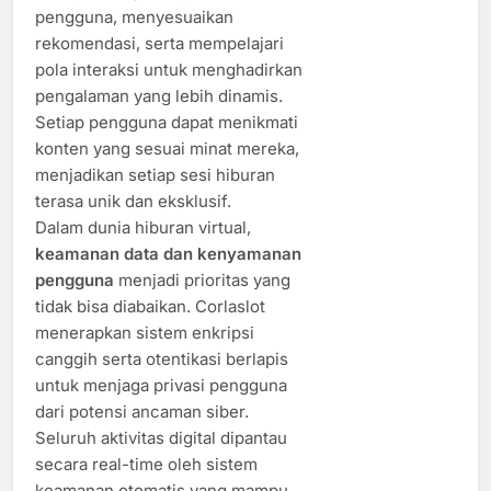
pengguna, menyesuaikan
rekomendasi, serta mempelajari
pola interaksi untuk menghadirkan
pengalaman yang lebih dinamis.
Setiap pengguna dapat menikmati
konten yang sesuai minat mereka,
menjadikan setiap sesi hiburan
terasa unik dan eksklusif.
Dalam dunia hiburan virtual,
keamanan data dan kenyamanan
pengguna
menjadi prioritas yang
tidak bisa diabaikan. Corlaslot
menerapkan sistem enkripsi
canggih serta otentikasi berlapis
untuk menjaga privasi pengguna
dari potensi ancaman siber.
Seluruh aktivitas digital dipantau
secara real-time oleh sistem
keamanan otomatis yang mampu