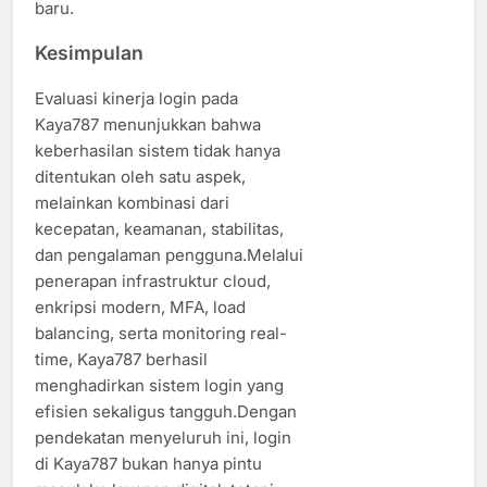
baru.
Kesimpulan
Evaluasi kinerja login pada
Kaya787 menunjukkan bahwa
keberhasilan sistem tidak hanya
ditentukan oleh satu aspek,
melainkan kombinasi dari
kecepatan, keamanan, stabilitas,
dan pengalaman pengguna.Melalui
penerapan infrastruktur cloud,
enkripsi modern, MFA, load
balancing, serta monitoring real-
time, Kaya787 berhasil
menghadirkan sistem login yang
efisien sekaligus tangguh.Dengan
pendekatan menyeluruh ini, login
di Kaya787 bukan hanya pintu