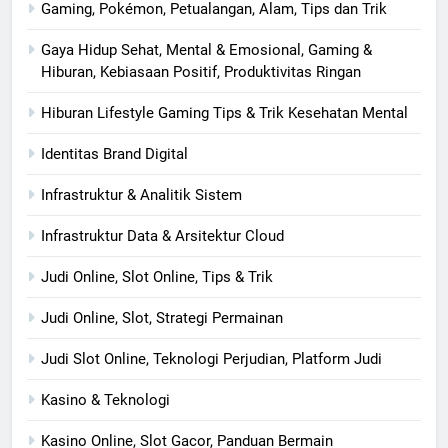
Gaming, Pokémon, Petualangan, Alam, Tips dan Trik
Gaya Hidup Sehat, Mental & Emosional, Gaming &
Hiburan, Kebiasaan Positif, Produktivitas Ringan
Hiburan Lifestyle Gaming Tips & Trik Kesehatan Mental
Identitas Brand Digital
Infrastruktur & Analitik Sistem
Infrastruktur Data & Arsitektur Cloud
Judi Online, Slot Online, Tips & Trik
Judi Online, Slot, Strategi Permainan
Judi Slot Online, Teknologi Perjudian, Platform Judi
Kasino & Teknologi
Kasino Online, Slot Gacor, Panduan Bermain