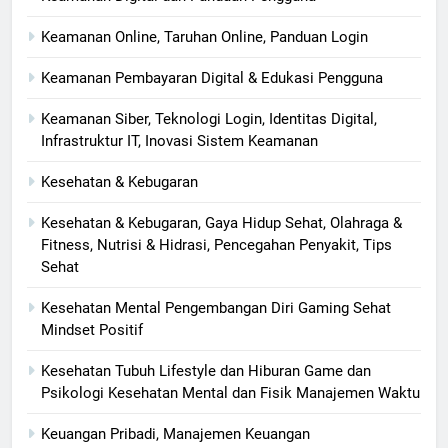
Keamanan Online, Taruhan Online, Panduan Login
Keamanan Pembayaran Digital & Edukasi Pengguna
Keamanan Siber, Teknologi Login, Identitas Digital,
Infrastruktur IT, Inovasi Sistem Keamanan
Kesehatan & Kebugaran
Kesehatan & Kebugaran, Gaya Hidup Sehat, Olahraga &
Fitness, Nutrisi & Hidrasi, Pencegahan Penyakit, Tips
Sehat
Kesehatan Mental Pengembangan Diri Gaming Sehat
Mindset Positif
Kesehatan Tubuh Lifestyle dan Hiburan Game dan
Psikologi Kesehatan Mental dan Fisik Manajemen Waktu
Keuangan Pribadi, Manajemen Keuangan