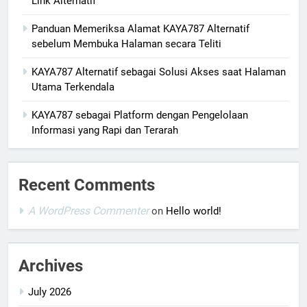
Link Alternatif
Panduan Memeriksa Alamat KAYA787 Alternatif
sebelum Membuka Halaman secara Teliti
KAYA787 Alternatif sebagai Solusi Akses saat Halaman
Utama Terkendala
KAYA787 sebagai Platform dengan Pengelolaan
Informasi yang Rapi dan Terarah
Recent Comments
A WordPress Commenter
on
Hello world!
Archives
July 2026