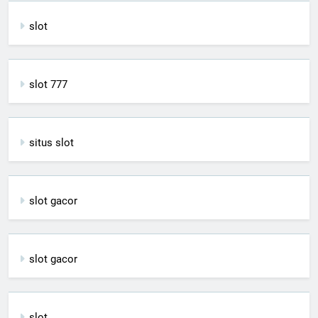
slot
slot 777
situs slot
slot gacor
slot gacor
slot