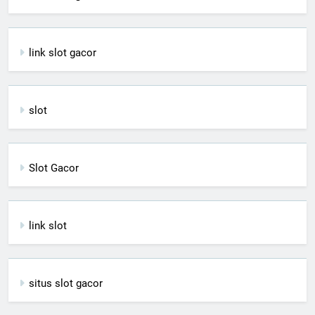
link slot gacor
slot
Slot Gacor
link slot
situs slot gacor