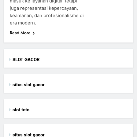
masuk ke layanan digital, tetapi
juga representasi kepercayaan,
keamanan, dan profesionalisme di
era modern.
Read More
SLOT GACOR
situs slot gacor
slot toto
situs slot gacor