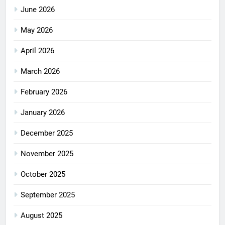
June 2026
May 2026
April 2026
March 2026
February 2026
January 2026
December 2025
November 2025
October 2025
September 2025
August 2025