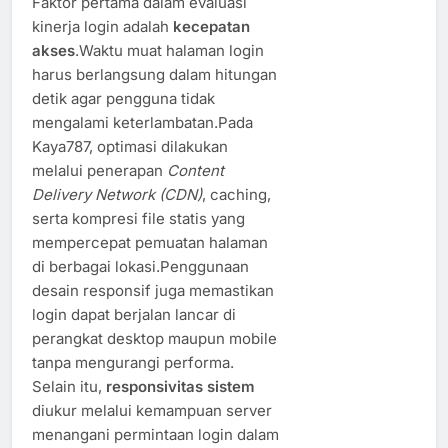
Faktor pertama dalam evaluasi
kinerja login adalah
kecepatan
akses
.Waktu muat halaman login
harus berlangsung dalam hitungan
detik agar pengguna tidak
mengalami keterlambatan.Pada
Kaya787, optimasi dilakukan
melalui penerapan
Content
Delivery Network (CDN)
, caching,
serta kompresi file statis yang
mempercepat pemuatan halaman
di berbagai lokasi.Penggunaan
desain responsif juga memastikan
login dapat berjalan lancar di
perangkat desktop maupun mobile
tanpa mengurangi performa.
Selain itu,
responsivitas sistem
diukur melalui kemampuan server
menangani permintaan login dalam