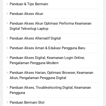
Panduan & Tips Bermain
Panduan Akses Akun
Panduan Akses Akun Optimasi Performa Keamanan
Digital Teknologi Laptop
Panduan Akses Alternatif Digital
Panduan Akses Aman & Edukasi Pengguna Baru
Panduan Akses Digital, Keamanan Login Online,
Pengalaman Pengguna Modern
Panduan Akses Harian, Optimasi Browser, Keamanan
Akun, Pengalaman Pengguna Digital
Panduan Akses, Troubleshooting Digital, Keamanan
Pengguna
Panduan Bermain Slot