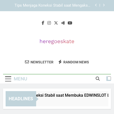
Skip
Panduan Memeriksa Alamat KAYA787 Alternatif
to
sebelum Membuka Halaman secara Teliti
content
KAYA787 Alternatif sebagai Solusi Akses saat
Halaman Utama Terkendala
Tips Menjaga Koneksi Stabil saat Membuka
EDWINSLOT Link Alternatif
Tips Menjaga Koneksi Stabil saat Mengakses
LEBAH4D Link Alternatif
Panduan Memeriksa Alamat KAYA787 Alternatif
sebelum Membuka Halaman secara Teliti
Here Go Skate
Dapatkan Produk Skateboard Dan Aksesori
KAYA787 Alternatif sebagai Solusi Akses saat
NEWSLETTER
RANDOM NEWS
Halaman Utama Terkendala
Keren Di Here Go Skate.
MENU
ps Menjaga Koneksi Stabil saat Membuka EDWINSLOT Link Alte
HEADLINES
Weeks Ago