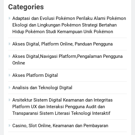
Categories
Adaptasi dan Evolusi Pokémon Perilaku Alami Pokémon
Ekologi dan Lingkungan Pokémon Strategi Bertahan
Hidup Pokémon Studi Kemampuan Unik Pokémon
Akses Digital, Platform Online, Panduan Pengguna
Akses Digital,Navigasi Platform,Pengalaman Pengguna
Online
Akses Platform Digital
Analisis dan Teknologi Digital
Arsitektur Sistem Digital Keamanan dan Integritas
Platform UX dan Interaksi Pengguna Audit dan
Transparansi Sistem Literasi Teknologi Interaktif
Casino, Slot Online, Keamanan dan Pembayaran