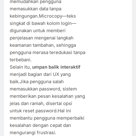
memudahkan pengguna
memasukkan data tanpa
kebingungan.Microcopy—teks
singkat di bawah kolom login—
digunakan untuk memberi
penjelasan mengenai langkah
keamanan tambahan, sehingga
pengguna merasa teredukasi tanpa
terbebani.
Selain itu,
umpan balik interaktif
menjadi bagian dari UX yang
baik.Jika pengguna salah
memasukkan password, sistem
memberikan pesan kesalahan yang
jelas dan ramah, disertai opsi
untuk reset password.Hal ini
membantu pengguna memperbaiki
kesalahan dengan cepat dan
mengurangi frustrasi.