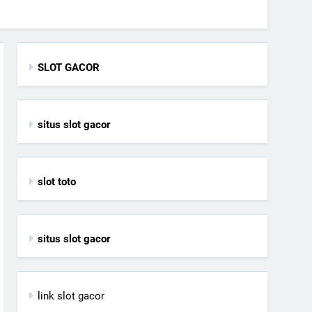
SLOT GACOR
situs slot gacor
slot toto
situs slot gacor
link slot gacor