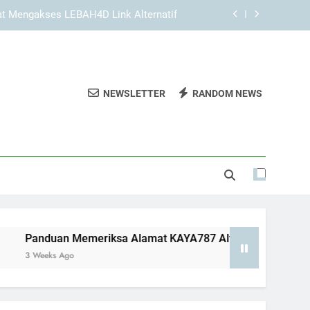
at Mengakses LEBAH4D Link Alternatif
belum Membuka Halaman secara Teliti
 Akses saat Halaman Utama Terkendala
NEWSLETTER
RANDOM NEWS
at Membuka EDWINSLOT Link Alternatif
at Mengakses LEBAH4D Link Alternatif
belum Membuka Halaman secara Teliti
 Akses saat Halaman Utama Terkendala
n Memeriksa Alamat KAYA787 Alternatif sebelum Membuka Ha
Ago