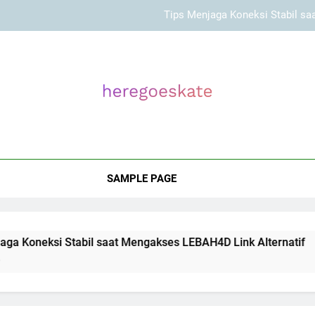
Tips Menjaga Koneksi Stabil sa
Panduan Memeriksa Alamat KAYA787 Alternatif se
KAYA787 Alternatif sebagai Solusi
Tips Menjaga Koneksi Stabil sa
e Go Skate
Tips Menjaga Koneksi Stabil sa
Produk Skateboard Dan Aksesori Keren Di Here Go Skate.
Panduan Memeriksa Alamat KAYA787 Alternatif se
SAMPLE PAGE
KAYA787 Alternatif sebagai Solusi
Stabil saat Mengakses LEBAH4D Link Alternatif
Pandua
3 Weeks 