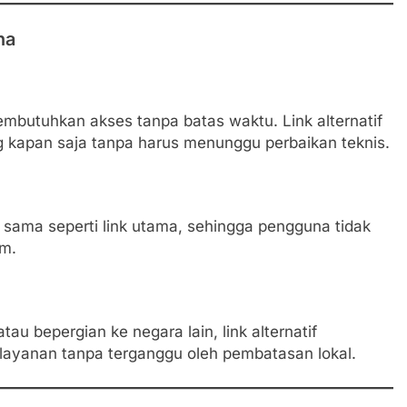
na
tuhkan akses tanpa batas waktu. Link alternatif
 kapan saja tanpa harus menunggu perbaikan teknis.
 sama seperti link utama, sehingga pengguna tidak
rm.
au bepergian ke negara lain, link alternatif
ayanan tanpa terganggu oleh pembatasan lokal.