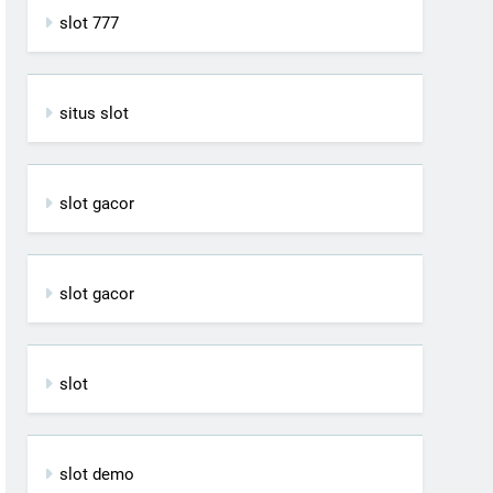
slot 777
situs slot
slot gacor
slot gacor
slot
slot demo