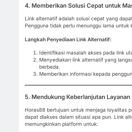
4. Memberikan Solusi Cepat untuk Ma
Link alternatif adalah solusi cepat yang dap
Pengguna tidak perlu menunggu lama untuk 
Langkah Penyediaan Link Alternatif:
Identifikasi masalah akses pada link u
Menyediakan link alternatif yang langs
berbeda.
Memberikan informasi kepada pengguna
5. Mendukung Keberlanjutan Layanan
Horas88 bertujuan untuk menjaga loyalitas
dapat diakses dalam situasi apa pun. Link alt
memungkinkan platform untuk: