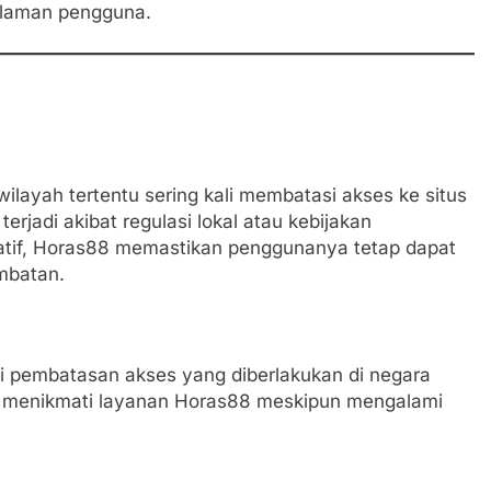
alaman pengguna.
wilayah tertentu sering kali membatasi akses ke situs
erjadi akibat regulasi lokal atau kebijakan
atif, Horas88 memastikan penggunanya tetap dapat
mbatan.
asi pembatasan akses yang diberlakukan di negara
at menikmati layanan Horas88 meskipun mengalami