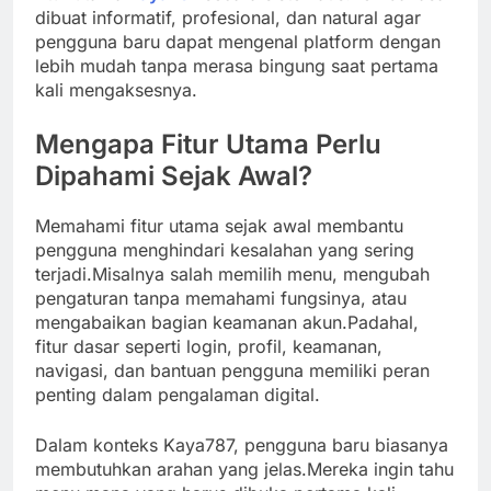
dibuat informatif, profesional, dan natural agar
pengguna baru dapat mengenal platform dengan
lebih mudah tanpa merasa bingung saat pertama
kali mengaksesnya.
Mengapa Fitur Utama Perlu
Dipahami Sejak Awal?
Memahami fitur utama sejak awal membantu
pengguna menghindari kesalahan yang sering
terjadi.Misalnya salah memilih menu, mengubah
pengaturan tanpa memahami fungsinya, atau
mengabaikan bagian keamanan akun.Padahal,
fitur dasar seperti login, profil, keamanan,
navigasi, dan bantuan pengguna memiliki peran
penting dalam pengalaman digital.
Dalam konteks Kaya787, pengguna baru biasanya
membutuhkan arahan yang jelas.Mereka ingin tahu