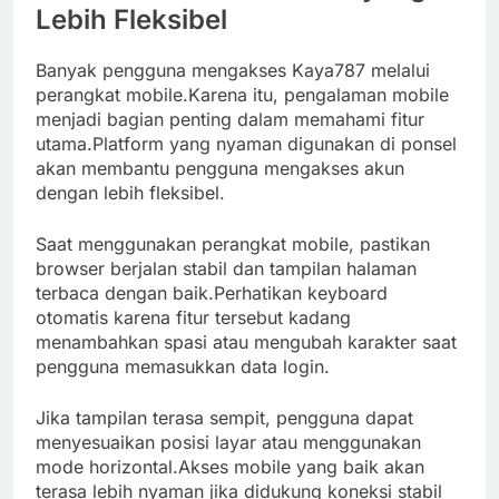
Lebih Fleksibel
Banyak pengguna mengakses Kaya787 melalui
perangkat mobile.Karena itu, pengalaman mobile
menjadi bagian penting dalam memahami fitur
utama.Platform yang nyaman digunakan di ponsel
akan membantu pengguna mengakses akun
dengan lebih fleksibel.
Saat menggunakan perangkat mobile, pastikan
browser berjalan stabil dan tampilan halaman
terbaca dengan baik.Perhatikan keyboard
otomatis karena fitur tersebut kadang
menambahkan spasi atau mengubah karakter saat
pengguna memasukkan data login.
Jika tampilan terasa sempit, pengguna dapat
menyesuaikan posisi layar atau menggunakan
mode horizontal.Akses mobile yang baik akan
terasa lebih nyaman jika didukung koneksi stabil