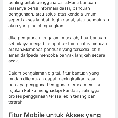
penting untuk pengguna baru.Menu bantuan
biasanya berisi informasi dasar, panduan
penggunaan, atau solusi atas kendala umum
seperti akses lambat, login gagal, atau pengaturan
akun yang membingungkan.
Jika pengguna mengalami masalah, fitur bantuan
sebaiknya menjadi tempat pertama untuk mencari
arahan.Membaca panduan yang tersedia lebih
aman daripada mencoba banyak langkah secara
acak.
Dalam pengalaman digital, fitur bantuan yang
mudah ditemukan dapat meningkatkan rasa
percaya pengguna.Pengguna merasa memiliki
rujukan ketika menghadapi kendala, sehingga
proses penggunaan terasa lebih tenang dan
terarah.
Fitur Mobile untuk Akses yang