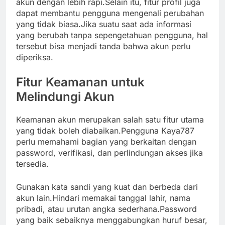
akun dengan lebih rapi.Selain itu, fitur profil juga
dapat membantu pengguna mengenali perubahan
yang tidak biasa.Jika suatu saat ada informasi
yang berubah tanpa sepengetahuan pengguna, hal
tersebut bisa menjadi tanda bahwa akun perlu
diperiksa.
Fitur Keamanan untuk
Melindungi Akun
Keamanan akun merupakan salah satu fitur utama
yang tidak boleh diabaikan.Pengguna Kaya787
perlu memahami bagian yang berkaitan dengan
password, verifikasi, dan perlindungan akses jika
tersedia.
Gunakan kata sandi yang kuat dan berbeda dari
akun lain.Hindari memakai tanggal lahir, nama
pribadi, atau urutan angka sederhana.Password
yang baik sebaiknya menggabungkan huruf besar,