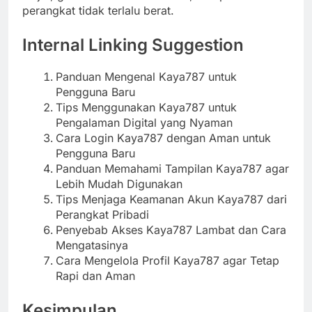
perangkat tidak terlalu berat.
Internal Linking Suggestion
Panduan Mengenal Kaya787 untuk
Pengguna Baru
Tips Menggunakan Kaya787 untuk
Pengalaman Digital yang Nyaman
Cara Login Kaya787 dengan Aman untuk
Pengguna Baru
Panduan Memahami Tampilan Kaya787 agar
Lebih Mudah Digunakan
Tips Menjaga Keamanan Akun Kaya787 dari
Perangkat Pribadi
Penyebab Akses Kaya787 Lambat dan Cara
Mengatasinya
Cara Mengelola Profil Kaya787 agar Tetap
Rapi dan Aman
Kesimpulan