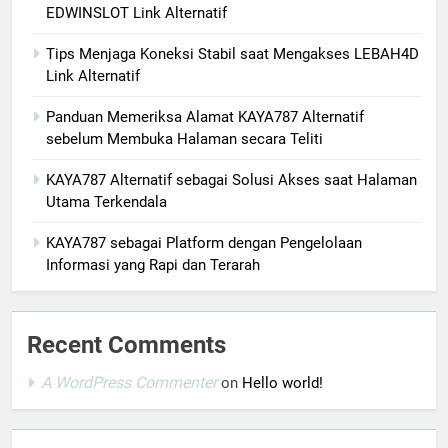
EDWINSLOT Link Alternatif
Tips Menjaga Koneksi Stabil saat Mengakses LEBAH4D
Link Alternatif
Panduan Memeriksa Alamat KAYA787 Alternatif
sebelum Membuka Halaman secara Teliti
KAYA787 Alternatif sebagai Solusi Akses saat Halaman
Utama Terkendala
KAYA787 sebagai Platform dengan Pengelolaan
Informasi yang Rapi dan Terarah
Recent Comments
A WordPress Commenter
on
Hello world!