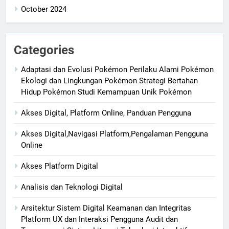
October 2024
Categories
Adaptasi dan Evolusi Pokémon Perilaku Alami Pokémon
Ekologi dan Lingkungan Pokémon Strategi Bertahan
Hidup Pokémon Studi Kemampuan Unik Pokémon
Akses Digital, Platform Online, Panduan Pengguna
Akses Digital,Navigasi Platform,Pengalaman Pengguna
Online
Akses Platform Digital
Analisis dan Teknologi Digital
Arsitektur Sistem Digital Keamanan dan Integritas
Platform UX dan Interaksi Pengguna Audit dan