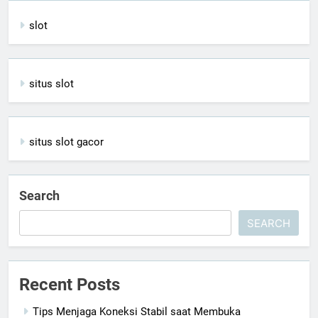
slot
situs slot
situs slot gacor
Search
SEARCH
Recent Posts
Tips Menjaga Koneksi Stabil saat Membuka