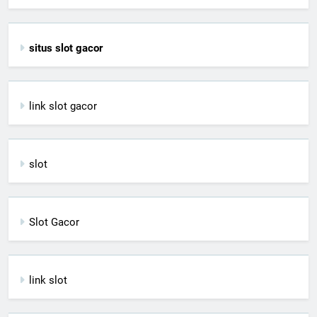
situs slot gacor
link slot gacor
slot
Slot Gacor
link slot