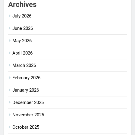
Archives
July 2026
June 2026
May 2026
April 2026
March 2026
February 2026
January 2026
December 2025
November 2025
October 2025