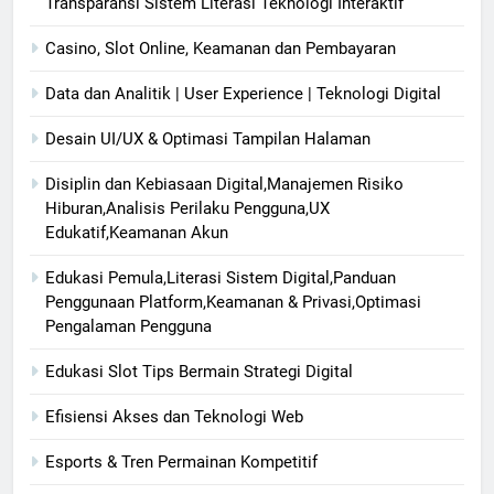
Transparansi Sistem Literasi Teknologi Interaktif
Casino, Slot Online, Keamanan dan Pembayaran
Data dan Analitik | User Experience | Teknologi Digital
Desain UI/UX & Optimasi Tampilan Halaman
Disiplin dan Kebiasaan Digital,Manajemen Risiko
Hiburan,Analisis Perilaku Pengguna,UX
Edukatif,Keamanan Akun
Edukasi Pemula,Literasi Sistem Digital,Panduan
Penggunaan Platform,Keamanan & Privasi,Optimasi
Pengalaman Pengguna
Edukasi Slot Tips Bermain Strategi Digital
Efisiensi Akses dan Teknologi Web
Esports & Tren Permainan Kompetitif