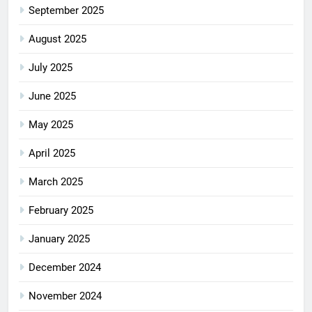
September 2025
August 2025
July 2025
June 2025
May 2025
April 2025
March 2025
February 2025
January 2025
December 2024
November 2024