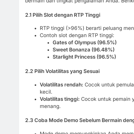
bermain dan tingkat pengalaman Anda. Beriku
2.1 Pilih Slot dengan RTP Tinggi
RTP tinggi (>96%) berarti peluang men
Contoh slot dengan RTP tinggi:
Gates of Olympus (96.5%)
Sweet Bonanza (96.48%)
Starlight Princess (96.5%)
2.2 Pilih Volatilitas yang Sesuai
Volatilitas rendah:
Cocok untuk pemula 
kecil.
Volatilitas tinggi:
Cocok untuk pemain ya
menang.
2.3 Coba Mode Demo Sebelum Bermain deng
Mode demo memungkinkan Anda memaha