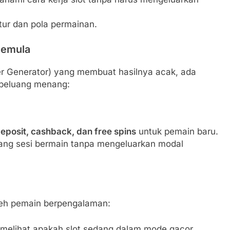
tur dan pola permainan.
Pemula
r Generator) yang membuat hasilnya acak, ada
 peluang menang:
eposit, cashback, dan free spins
untuk pemain baru.
ang sesi bermain tanpa mengeluarkan modal
leh pemain berpengalaman:
elihat apakah slot sedang dalam mode gacor.