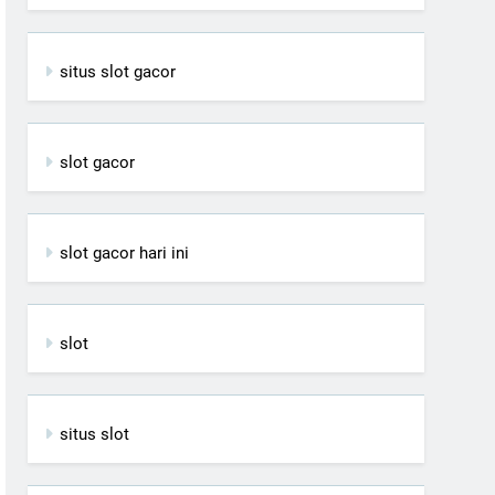
situs slot gacor
slot gacor
slot gacor hari ini
slot
situs slot