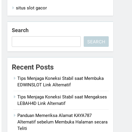
situs slot gacor
Search
SEARCH
Recent Posts
Tips Menjaga Koneksi Stabil saat Membuka
EDWINSLOT Link Alternatif
Tips Menjaga Koneksi Stabil saat Mengakses
LEBAH4D Link Alternatif
Panduan Memeriksa Alamat KAYA787
Alternatif sebelum Membuka Halaman secara
Teliti