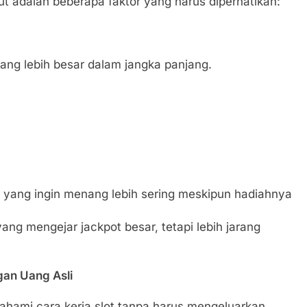
t adalah beberapa faktor yang harus diperhatikan:
ang lebih besar dalam jangka panjang.
yang ingin menang lebih sering meskipun hadiahnya
ng mengejar jackpot besar, tetapi lebih jarang
an Uang Asli
mi cara kerja slot tanpa harus mengeluarkan