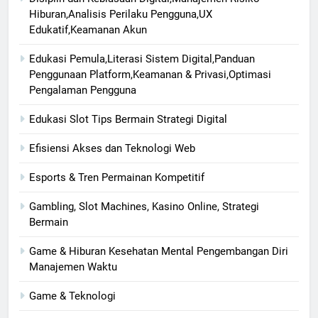
Hiburan,Analisis Perilaku Pengguna,UX
Edukatif,Keamanan Akun
Edukasi Pemula,Literasi Sistem Digital,Panduan
Penggunaan Platform,Keamanan & Privasi,Optimasi
Pengalaman Pengguna
Edukasi Slot Tips Bermain Strategi Digital
Efisiensi Akses dan Teknologi Web
Esports & Tren Permainan Kompetitif
Gambling, Slot Machines, Kasino Online, Strategi
Bermain
Game & Hiburan Kesehatan Mental Pengembangan Diri
Manajemen Waktu
Game & Teknologi