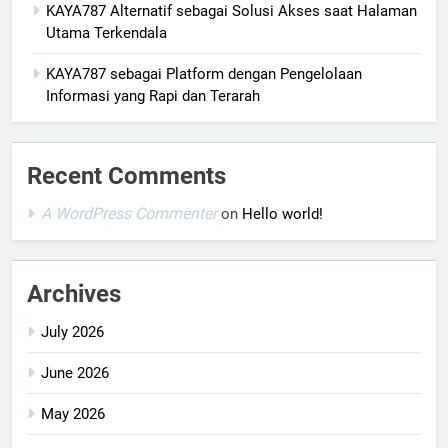
KAYA787 Alternatif sebagai Solusi Akses saat Halaman
Utama Terkendala
KAYA787 sebagai Platform dengan Pengelolaan
Informasi yang Rapi dan Terarah
Recent Comments
A WordPress Commenter
on
Hello world!
Archives
July 2026
June 2026
May 2026