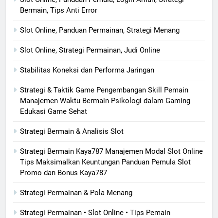
Bermain, Tips Anti Error
Slot Online, Panduan Permainan, Strategi Menang
Slot Online, Strategi Permainan, Judi Online
Stabilitas Koneksi dan Performa Jaringan
Strategi & Taktik Game Pengembangan Skill Pemain
Manajemen Waktu Bermain Psikologi dalam Gaming
Edukasi Game Sehat
Strategi Bermain & Analisis Slot
Strategi Bermain Kaya787 Manajemen Modal Slot Online
Tips Maksimalkan Keuntungan Panduan Pemula Slot
Promo dan Bonus Kaya787
Strategi Permainan & Pola Menang
Strategi Permainan • Slot Online • Tips Pemain