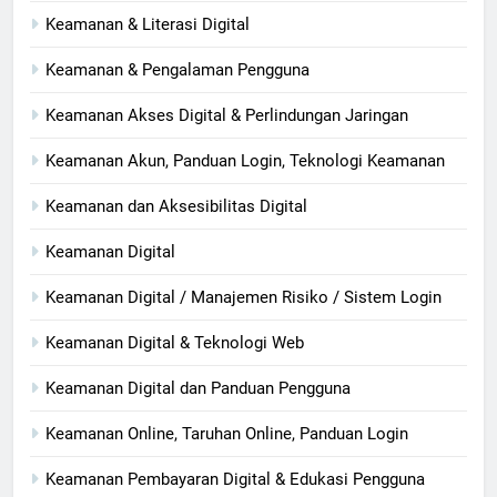
Keamanan & Literasi Digital
Keamanan & Pengalaman Pengguna
Keamanan Akses Digital & Perlindungan Jaringan
Keamanan Akun, Panduan Login, Teknologi Keamanan
Keamanan dan Aksesibilitas Digital
Keamanan Digital
Keamanan Digital / Manajemen Risiko / Sistem Login
Keamanan Digital & Teknologi Web
Keamanan Digital dan Panduan Pengguna
Keamanan Online, Taruhan Online, Panduan Login
Keamanan Pembayaran Digital & Edukasi Pengguna