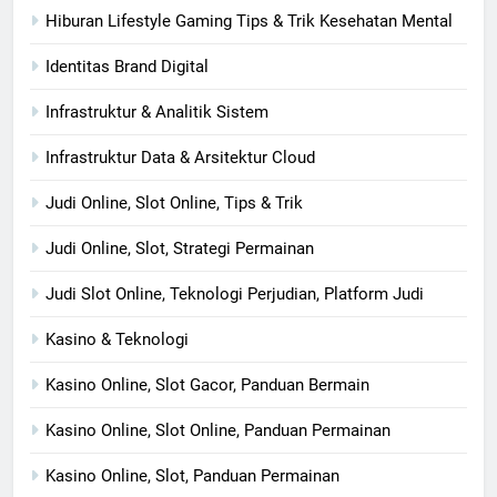
Hiburan Lifestyle Gaming Tips & Trik Kesehatan Mental
Identitas Brand Digital
Infrastruktur & Analitik Sistem
Infrastruktur Data & Arsitektur Cloud
Judi Online, Slot Online, Tips & Trik
Judi Online, Slot, Strategi Permainan
Judi Slot Online, Teknologi Perjudian, Platform Judi
Kasino & Teknologi
Kasino Online, Slot Gacor, Panduan Bermain
Kasino Online, Slot Online, Panduan Permainan
Kasino Online, Slot, Panduan Permainan