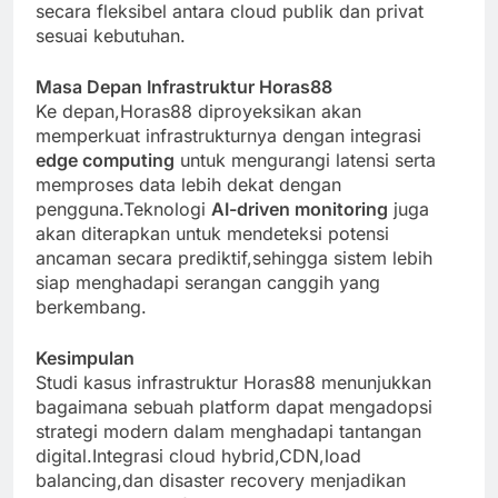
secara fleksibel antara cloud publik dan privat
sesuai kebutuhan.
Masa Depan Infrastruktur Horas88
Ke depan,Horas88 diproyeksikan akan
memperkuat infrastrukturnya dengan integrasi
edge computing
untuk mengurangi latensi serta
memproses data lebih dekat dengan
pengguna.Teknologi
AI-driven monitoring
juga
akan diterapkan untuk mendeteksi potensi
ancaman secara prediktif,sehingga sistem lebih
siap menghadapi serangan canggih yang
berkembang.
Kesimpulan
Studi kasus infrastruktur Horas88 menunjukkan
bagaimana sebuah platform dapat mengadopsi
strategi modern dalam menghadapi tantangan
digital.Integrasi cloud hybrid,CDN,load
balancing,dan disaster recovery menjadikan