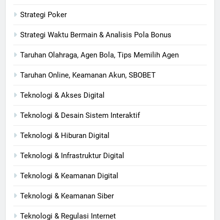
Strategi Poker
Strategi Waktu Bermain & Analisis Pola Bonus
Taruhan Olahraga, Agen Bola, Tips Memilih Agen
Taruhan Online, Keamanan Akun, SBOBET
Teknologi & Akses Digital
Teknologi & Desain Sistem Interaktif
Teknologi & Hiburan Digital
Teknologi & Infrastruktur Digital
Teknologi & Keamanan Digital
Teknologi & Keamanan Siber
Teknologi & Regulasi Internet