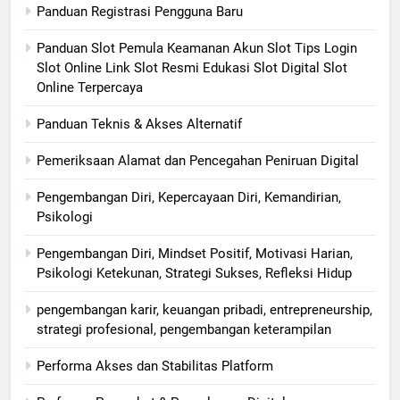
Panduan Registrasi Pengguna Baru
Panduan Slot Pemula Keamanan Akun Slot Tips Login
Slot Online Link Slot Resmi Edukasi Slot Digital Slot
Online Terpercaya
Panduan Teknis & Akses Alternatif
Pemeriksaan Alamat dan Pencegahan Peniruan Digital
Pengembangan Diri, Kepercayaan Diri, Kemandirian,
Psikologi
Pengembangan Diri, Mindset Positif, Motivasi Harian,
Psikologi Ketekunan, Strategi Sukses, Refleksi Hidup
pengembangan karir, keuangan pribadi, entrepreneurship,
strategi profesional, pengembangan keterampilan
Performa Akses dan Stabilitas Platform