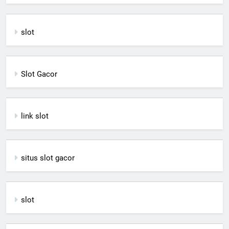
slot
Slot Gacor
link slot
situs slot gacor
slot