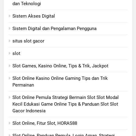
dan Teknologi
Sistem Akses Digital
Sistem Digital dan Pengalaman Pengguna
situs slot gacor
slot
Slot Games, Kasino Online, Tips & Trik, Jackpot
Slot Online Kasino Online Gaming Tips dan Trik
Permainan
Slot Online Pemula Strategi Bermain Slot Slot Modal
Kecil Edukasi Game Online Tips & Panduan Slot Slot
Gacor Indonesia
Slot Online, Fitur Slot, HORAS88
Slot Online, Panduan Pemula, Login Aman, Strategi