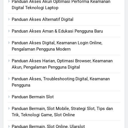
Panduan Akses Akun Optimasi Performa Keamanan
Digital Teknologi Laptop
Panduan Akses Alternatif Digital
Panduan Akses Aman & Edukasi Pengguna Baru
Panduan Akses Digital, Keamanan Login Online,
Pengalaman Pengguna Modern
Panduan Akses Harian, Optimasi Browser, Keamanan
Akun, Pengalaman Pengguna Digital
Panduan Akses, Troubleshooting Digital, Keamanan
Pengguna
Panduan Bermain Slot
Panduan Bermain, Slot Mobile, Strategi Slot, Tips dan
Trik, Teknologi Game, Slot Online
Panduan Bermain, Slot Online, Ularslot