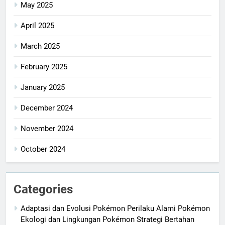
May 2025
April 2025
March 2025
February 2025
January 2025
December 2024
November 2024
October 2024
Categories
Adaptasi dan Evolusi Pokémon Perilaku Alami Pokémon
Ekologi dan Lingkungan Pokémon Strategi Bertahan