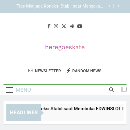
Skip
Panduan Memeriksa Alamat KAYA787 Alternatif
to
sebelum Membuka Halaman secara Teliti
content
KAYA787 Alternatif sebagai Solusi Akses saat
Halaman Utama Terkendala
Tips Menjaga Koneksi Stabil saat Membuka
EDWINSLOT Link Alternatif
Tips Menjaga Koneksi Stabil saat Mengakses
LEBAH4D Link Alternatif
Panduan Memeriksa Alamat KAYA787 Alternatif
sebelum Membuka Halaman secara Teliti
Here Go Skate
Dapatkan Produk Skateboard Dan Aksesori
KAYA787 Alternatif sebagai Solusi Akses saat
NEWSLETTER
RANDOM NEWS
Halaman Utama Terkendala
Keren Di Here Go Skate.
MENU
ps Menjaga Koneksi Stabil saat Membuka EDWINSLOT Link Alte
HEADLINES
Weeks Ago