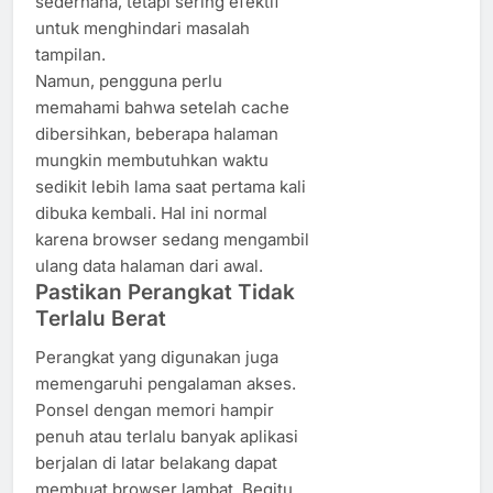
sederhana, tetapi sering efektif
untuk menghindari masalah
tampilan.
Namun, pengguna perlu
memahami bahwa setelah cache
dibersihkan, beberapa halaman
mungkin membutuhkan waktu
sedikit lebih lama saat pertama kali
dibuka kembali. Hal ini normal
karena browser sedang mengambil
ulang data halaman dari awal.
Pastikan Perangkat Tidak
Terlalu Berat
Perangkat yang digunakan juga
memengaruhi pengalaman akses.
Ponsel dengan memori hampir
penuh atau terlalu banyak aplikasi
berjalan di latar belakang dapat
membuat browser lambat. Begitu