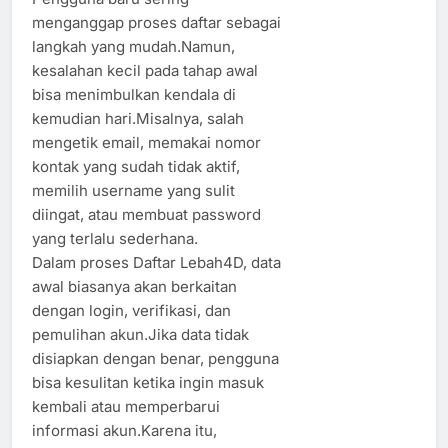
menganggap proses daftar sebagai
langkah yang mudah.Namun,
kesalahan kecil pada tahap awal
bisa menimbulkan kendala di
kemudian hari.Misalnya, salah
mengetik email, memakai nomor
kontak yang sudah tidak aktif,
memilih username yang sulit
diingat, atau membuat password
yang terlalu sederhana.
Dalam proses Daftar Lebah4D, data
awal biasanya akan berkaitan
dengan login, verifikasi, dan
pemulihan akun.Jika data tidak
disiapkan dengan benar, pengguna
bisa kesulitan ketika ingin masuk
kembali atau memperbarui
informasi akun.Karena itu,