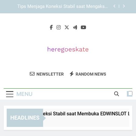
Skip
Panduan Memeriksa Alamat KAYA787 Alternatif
to
sebelum Membuka Halaman secara Teliti
content
KAYA787 Alternatif sebagai Solusi Akses saat
Halaman Utama Terkendala
Tips Menjaga Koneksi Stabil saat Membuka
EDWINSLOT Link Alternatif
Tips Menjaga Koneksi Stabil saat Mengakses
LEBAH4D Link Alternatif
Panduan Memeriksa Alamat KAYA787 Alternatif
sebelum Membuka Halaman secara Teliti
Here Go Skate
Dapatkan Produk Skateboard Dan Aksesori
KAYA787 Alternatif sebagai Solusi Akses saat
NEWSLETTER
RANDOM NEWS
Halaman Utama Terkendala
Keren Di Here Go Skate.
MENU
ps Menjaga Koneksi Stabil saat Membuka EDWINSLOT Link Alte
HEADLINES
eeks Ago