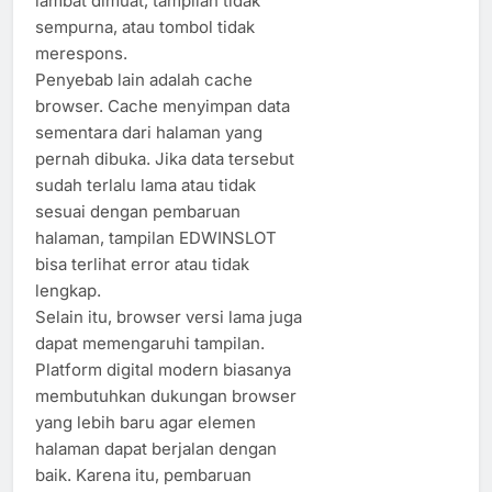
lambat dimuat, tampilan tidak
sempurna, atau tombol tidak
merespons.
Penyebab lain adalah cache
browser. Cache menyimpan data
sementara dari halaman yang
pernah dibuka. Jika data tersebut
sudah terlalu lama atau tidak
sesuai dengan pembaruan
halaman, tampilan EDWINSLOT
bisa terlihat error atau tidak
lengkap.
Selain itu, browser versi lama juga
dapat memengaruhi tampilan.
Platform digital modern biasanya
membutuhkan dukungan browser
yang lebih baru agar elemen
halaman dapat berjalan dengan
baik. Karena itu, pembaruan