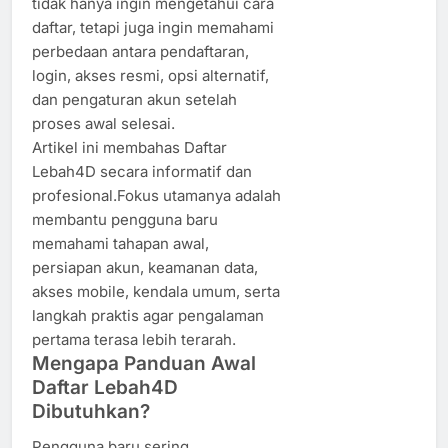
tidak hanya ingin mengetahui cara
daftar, tetapi juga ingin memahami
perbedaan antara pendaftaran,
login, akses resmi, opsi alternatif,
dan pengaturan akun setelah
proses awal selesai.
Artikel ini membahas Daftar
Lebah4D secara informatif dan
profesional.Fokus utamanya adalah
membantu pengguna baru
memahami tahapan awal,
persiapan akun, keamanan data,
akses mobile, kendala umum, serta
langkah praktis agar pengalaman
pertama terasa lebih terarah.
Mengapa Panduan Awal
Daftar Lebah4D
Dibutuhkan?
Pengguna baru sering