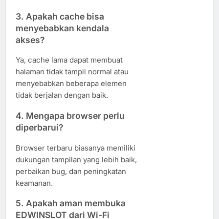
3. Apakah cache bisa
menyebabkan kendala
akses?
Ya, cache lama dapat membuat
halaman tidak tampil normal atau
menyebabkan beberapa elemen
tidak berjalan dengan baik.
4. Mengapa browser perlu
diperbarui?
Browser terbaru biasanya memiliki
dukungan tampilan yang lebih baik,
perbaikan bug, dan peningkatan
keamanan.
5. Apakah aman membuka
EDWINSLOT dari Wi-Fi