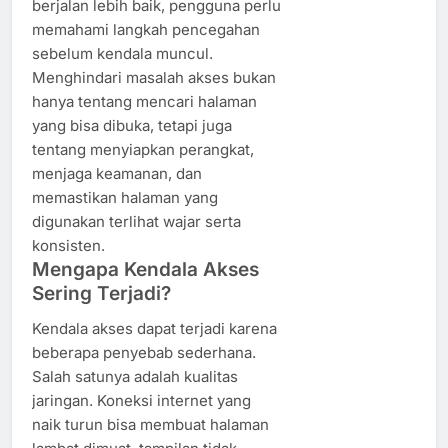
berjalan lebih baik, pengguna perlu
memahami langkah pencegahan
sebelum kendala muncul.
Menghindari masalah akses bukan
hanya tentang mencari halaman
yang bisa dibuka, tetapi juga
tentang menyiapkan perangkat,
menjaga keamanan, dan
memastikan halaman yang
digunakan terlihat wajar serta
konsisten.
Mengapa Kendala Akses
Sering Terjadi?
Kendala akses dapat terjadi karena
beberapa penyebab sederhana.
Salah satunya adalah kualitas
jaringan. Koneksi internet yang
naik turun bisa membuat halaman