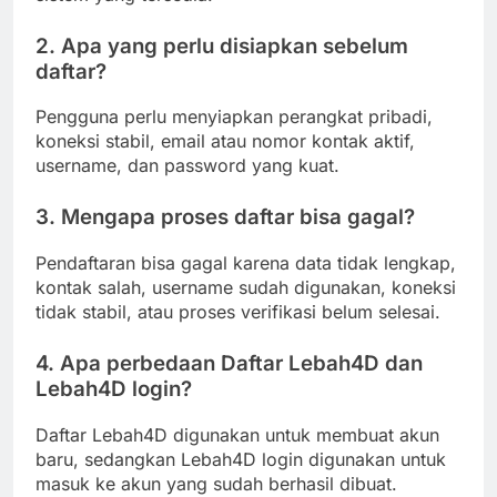
2. Apa yang perlu disiapkan sebelum
daftar?
Pengguna perlu menyiapkan perangkat pribadi,
koneksi stabil, email atau nomor kontak aktif,
username, dan password yang kuat.
3. Mengapa proses daftar bisa gagal?
Pendaftaran bisa gagal karena data tidak lengkap,
kontak salah, username sudah digunakan, koneksi
tidak stabil, atau proses verifikasi belum selesai.
4. Apa perbedaan Daftar Lebah4D dan
Lebah4D login?
Daftar Lebah4D digunakan untuk membuat akun
baru, sedangkan Lebah4D login digunakan untuk
masuk ke akun yang sudah berhasil dibuat.