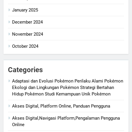
January 2025
December 2024
November 2024
October 2024
Categories
Adaptasi dan Evolusi Pokémon Perilaku Alami Pokémon
Ekologi dan Lingkungan Pokémon Strategi Bertahan
Hidup Pokémon Studi Kemampuan Unik Pokémon
Akses Digital, Platform Online, Panduan Pengguna
Akses Digital,Navigasi Platform,Pengalaman Pengguna
Online