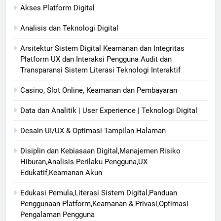
Akses Platform Digital
Analisis dan Teknologi Digital
Arsitektur Sistem Digital Keamanan dan Integritas
Platform UX dan Interaksi Pengguna Audit dan
Transparansi Sistem Literasi Teknologi Interaktif
Casino, Slot Online, Keamanan dan Pembayaran
Data dan Analitik | User Experience | Teknologi Digital
Desain UI/UX & Optimasi Tampilan Halaman
Disiplin dan Kebiasaan Digital,Manajemen Risiko
Hiburan,Analisis Perilaku Pengguna,UX
Edukatif,Keamanan Akun
Edukasi Pemula,Literasi Sistem Digital,Panduan
Penggunaan Platform,Keamanan & Privasi,Optimasi
Pengalaman Pengguna