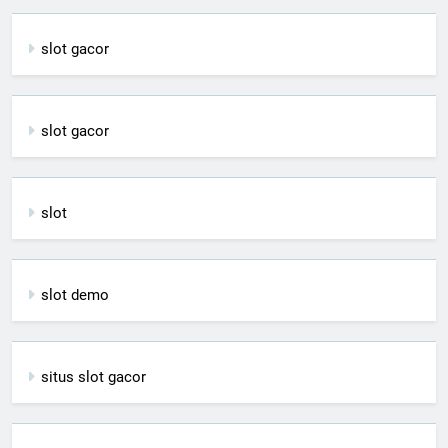
slot gacor
slot gacor
slot
slot demo
situs slot gacor