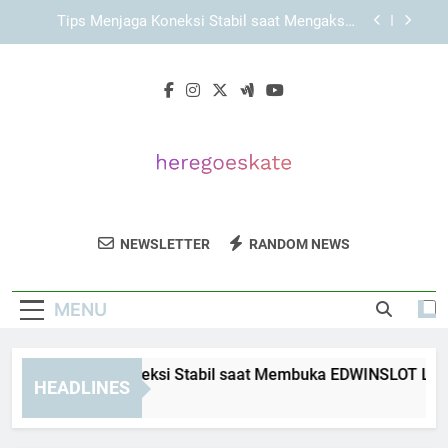
Skip
Panduan Memeriksa Alamat KAYA787 Alternatif
to
sebelum Membuka Halaman secara Teliti
content
KAYA787 Alternatif sebagai Solusi Akses saat
Halaman Utama Terkendala
Tips Menjaga Koneksi Stabil saat Membuka
EDWINSLOT Link Alternatif
Tips Menjaga Koneksi Stabil saat Mengakses
LEBAH4D Link Alternatif
Panduan Memeriksa Alamat KAYA787 Alternatif
sebelum Membuka Halaman secara Teliti
Here Go Skate
Dapatkan Produk Skateboard Dan Aksesori
KAYA787 Alternatif sebagai Solusi Akses saat
NEWSLETTER
RANDOM NEWS
Halaman Utama Terkendala
Keren Di Here Go Skate.
MENU
ps Menjaga Koneksi Stabil saat Membuka EDWINSLOT Link Alte
HEADLINES
eeks Ago