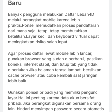
Baru
Banyak pengguna melakukan Daftar Lebah4D
melalui perangkat mobile karena lebih
praktis.Ponsel memudahkan proses pendaftaran
dari mana saja, tetapi tetap membutuhkan
ketelitian.Layar kecil dan keyboard virtual dapat
meningkatkan risiko salah input.
Agar proses daftar lewat mobile lebih lancar,
gunakan browser yang sudah diperbarui, pastikan
koneksi internet stabil, dan tutup tab yang tidak
diperlukan.Jika halaman terasa lambat, bersihkan
cache browser atau coba kembali saat jaringan
lebih baik.
Gunakan ponsel pribadi yang memiliki pengunci
layar.Hal ini penting karena data akun bersifat
pribadi.Jika perangkat digunakan bersama orang
lain, hindari menyimpan password secara otomatis