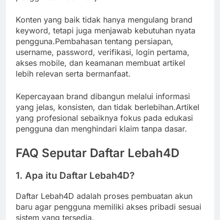
Konten yang baik tidak hanya mengulang brand
keyword, tetapi juga menjawab kebutuhan nyata
pengguna.Pembahasan tentang persiapan,
username, password, verifikasi, login pertama,
akses mobile, dan keamanan membuat artikel
lebih relevan serta bermanfaat.
Kepercayaan brand dibangun melalui informasi
yang jelas, konsisten, dan tidak berlebihan.Artikel
yang profesional sebaiknya fokus pada edukasi
pengguna dan menghindari klaim tanpa dasar.
FAQ Seputar Daftar Lebah4D
1. Apa itu Daftar Lebah4D?
Daftar Lebah4D adalah proses pembuatan akun
baru agar pengguna memiliki akses pribadi sesuai
sistem yang tersedia.