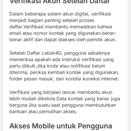
Verifikasi Akun Setelah Daftar
Dalam beberapa sistem akun digital, verifikasi
menjadi bagian penting setelah proses
daftar.Verifikasi membantu memastikan bahwa
email atau nomor kontak yang digunakan benar-
benar aktif dan dapat diakses oleh pemilik akun.
Setelah Daftar Lebah4D, pengguna sebaiknya
memeriksa apakah ada instruksi verifikasi yang
perlu diikuti.Jika kode atau notifikasi belum
diterima, periksa kembali kontak yang digunakan,
folder pesan masuk, dan kondisi koneksi internet.
Verifikasi yang berjalan lancar membantu akun
lebih mudah dikelola.Data kontak yang benar juga
berguna jika suatu saat pengguna membutuhkan
bantuan atau pemulihan akses.
Akses Mobile untuk Pengguna