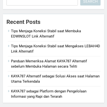
SEARCH
Recent Posts
Tips Menjaga Koneksi Stabil saat Membuka
EDWINSLOT Link Alternatif
Tips Menjaga Koneksi Stabil saat Mengakses LEBAH4D
Link Alternatif
Panduan Memeriksa Alamat KAYA787 Alternatif
sebelum Membuka Halaman secara Teliti
KAYA787 Alternatif sebagai Solusi Akses saat Halaman
Utama Terkendala
KAYA787 sebagai Platform dengan Pengelolaan
Informasi yang Rapi dan Terarah