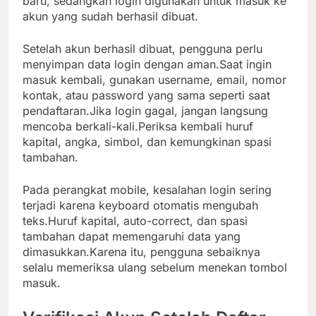
baru, sedangkan login digunakan untuk masuk ke
akun yang sudah berhasil dibuat.
Setelah akun berhasil dibuat, pengguna perlu
menyimpan data login dengan aman.Saat ingin
masuk kembali, gunakan username, email, nomor
kontak, atau password yang sama seperti saat
pendaftaran.Jika login gagal, jangan langsung
mencoba berkali-kali.Periksa kembali huruf
kapital, angka, simbol, dan kemungkinan spasi
tambahan.
Pada perangkat mobile, kesalahan login sering
terjadi karena keyboard otomatis mengubah
teks.Huruf kapital, auto-correct, dan spasi
tambahan dapat memengaruhi data yang
dimasukkan.Karena itu, pengguna sebaiknya
selalu memeriksa ulang sebelum menekan tombol
masuk.