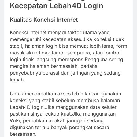
Kecepatan Lebah4D Login
Kualitas Koneksi Internet
Koneksi internet menjadi faktor utama yang
memengaruhi kecepatan akses.Jika koneksi tidak
stabil, halaman login bisa memuat lebih lama, form
masuk akun tidak tampil sempurna, atau tombol
login tidak langsung merespons.Pengguna sering
mengira halaman bermasalah, padahal
penyebabnya berasal dari jaringan yang sedang
lemah.
Untuk mendapatkan akses lebih lancar, gunakan
koneksi yang stabil sebelum membuka halaman
Lebah4D login.Jika menggunakan data seluler,
pastikan sinyal cukup kuat.Jika menggunakan
WiFi, perhatikan apakah jaringan sedang
digunakan terlalu banyak perangkat secara
bersamaan.