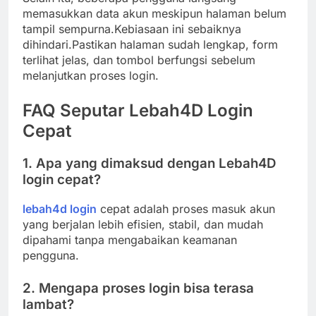
memasukkan data akun meskipun halaman belum
tampil sempurna.Kebiasaan ini sebaiknya
dihindari.Pastikan halaman sudah lengkap, form
terlihat jelas, dan tombol berfungsi sebelum
melanjutkan proses login.
FAQ Seputar Lebah4D Login
Cepat
1. Apa yang dimaksud dengan Lebah4D
login cepat?
lebah4d login
cepat adalah proses masuk akun
yang berjalan lebih efisien, stabil, dan mudah
dipahami tanpa mengabaikan keamanan
pengguna.
2. Mengapa proses login bisa terasa
lambat?