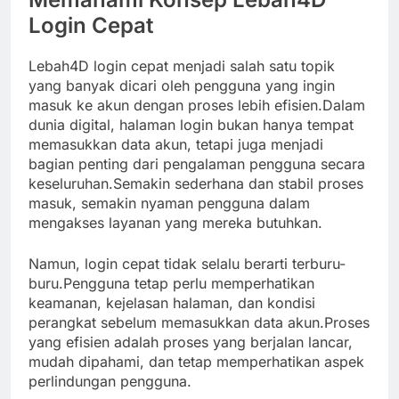
Login Cepat
Lebah4D login cepat menjadi salah satu topik
yang banyak dicari oleh pengguna yang ingin
masuk ke akun dengan proses lebih efisien.Dalam
dunia digital, halaman login bukan hanya tempat
memasukkan data akun, tetapi juga menjadi
bagian penting dari pengalaman pengguna secara
keseluruhan.Semakin sederhana dan stabil proses
masuk, semakin nyaman pengguna dalam
mengakses layanan yang mereka butuhkan.
Namun, login cepat tidak selalu berarti terburu-
buru.Pengguna tetap perlu memperhatikan
keamanan, kejelasan halaman, dan kondisi
perangkat sebelum memasukkan data akun.Proses
yang efisien adalah proses yang berjalan lancar,
mudah dipahami, dan tetap memperhatikan aspek
perlindungan pengguna.