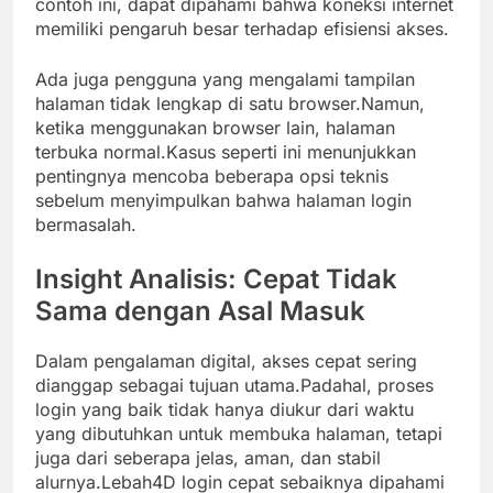
contoh ini, dapat dipahami bahwa koneksi internet
memiliki pengaruh besar terhadap efisiensi akses.
Ada juga pengguna yang mengalami tampilan
halaman tidak lengkap di satu browser.Namun,
ketika menggunakan browser lain, halaman
terbuka normal.Kasus seperti ini menunjukkan
pentingnya mencoba beberapa opsi teknis
sebelum menyimpulkan bahwa halaman login
bermasalah.
Insight Analisis: Cepat Tidak
Sama dengan Asal Masuk
Dalam pengalaman digital, akses cepat sering
dianggap sebagai tujuan utama.Padahal, proses
login yang baik tidak hanya diukur dari waktu
yang dibutuhkan untuk membuka halaman, tetapi
juga dari seberapa jelas, aman, dan stabil
alurnya.Lebah4D login cepat sebaiknya dipahami