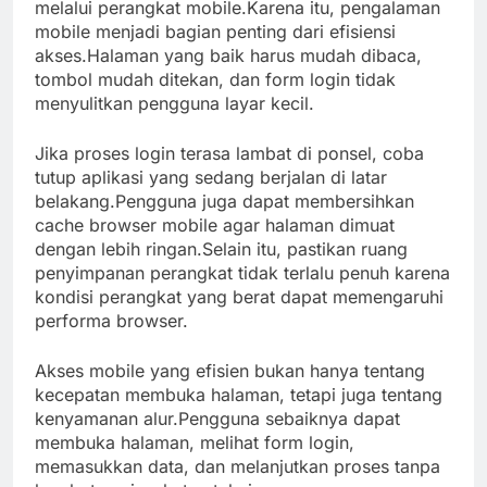
melalui perangkat mobile.Karena itu, pengalaman
mobile menjadi bagian penting dari efisiensi
akses.Halaman yang baik harus mudah dibaca,
tombol mudah ditekan, dan form login tidak
menyulitkan pengguna layar kecil.
Jika proses login terasa lambat di ponsel, coba
tutup aplikasi yang sedang berjalan di latar
belakang.Pengguna juga dapat membersihkan
cache browser mobile agar halaman dimuat
dengan lebih ringan.Selain itu, pastikan ruang
penyimpanan perangkat tidak terlalu penuh karena
kondisi perangkat yang berat dapat memengaruhi
performa browser.
Akses mobile yang efisien bukan hanya tentang
kecepatan membuka halaman, tetapi juga tentang
kenyamanan alur.Pengguna sebaiknya dapat
membuka halaman, melihat form login,
memasukkan data, dan melanjutkan proses tanpa