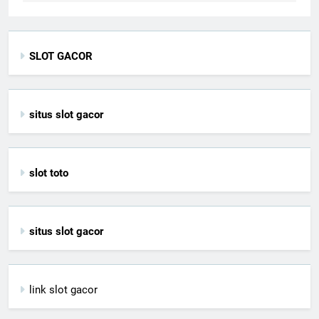
SLOT GACOR
situs slot gacor
slot toto
situs slot gacor
link slot gacor