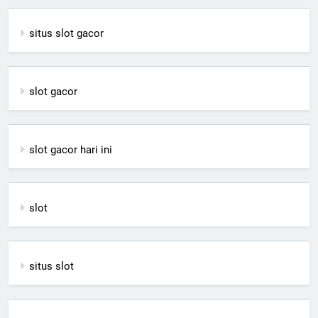
situs slot gacor
slot gacor
slot gacor hari ini
slot
situs slot