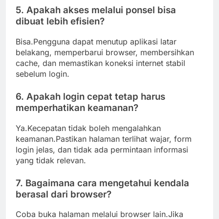
5. Apakah akses melalui ponsel bisa
dibuat lebih efisien?
Bisa.Pengguna dapat menutup aplikasi latar
belakang, memperbarui browser, membersihkan
cache, dan memastikan koneksi internet stabil
sebelum login.
6. Apakah login cepat tetap harus
memperhatikan keamanan?
Ya.Kecepatan tidak boleh mengalahkan
keamanan.Pastikan halaman terlihat wajar, form
login jelas, dan tidak ada permintaan informasi
yang tidak relevan.
7. Bagaimana cara mengetahui kendala
berasal dari browser?
Coba buka halaman melalui browser lain.Jika