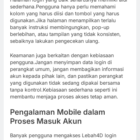
sederhana.Pengguna hanya perlu memahami
kolom yang harus diisi dan tombol yang harus
digunakan.Jika halaman menampilkan terlalu
banyak instruksi membingungkan, pop-up
berlebihan, atau tampilan yang tidak konsisten,
sebaiknya lakukan pengecekan ulang.
Keamanan juga berkaitan dengan kebiasaan
pengguna.Jangan menyimpan data login di
perangkat umum, jangan membagikan informasi
akun kepada pihak lain, dan pastikan perangkat
yang digunakan tidak sedang dipakai bersama
tanpa kontrol.Kebiasaan sederhana seperti ini
membantu menjaga proses akses tetap aman.
Pengalaman Mobile dalam
Proses Masuk Akun
Banyak pengguna mengakses Lebah4D login