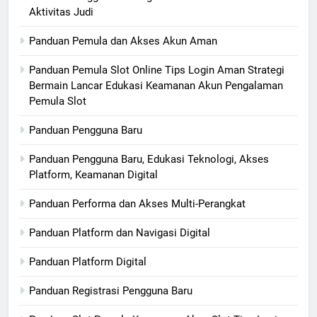
Aktivitas Judi
Panduan Pemula dan Akses Akun Aman
Panduan Pemula Slot Online Tips Login Aman Strategi
Bermain Lancar Edukasi Keamanan Akun Pengalaman
Pemula Slot
Panduan Pengguna Baru
Panduan Pengguna Baru, Edukasi Teknologi, Akses
Platform, Keamanan Digital
Panduan Performa dan Akses Multi-Perangkat
Panduan Platform dan Navigasi Digital
Panduan Platform Digital
Panduan Registrasi Pengguna Baru