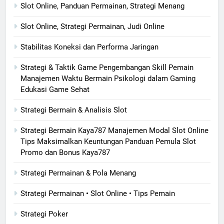
Slot Online, Panduan Permainan, Strategi Menang
Slot Online, Strategi Permainan, Judi Online
Stabilitas Koneksi dan Performa Jaringan
Strategi & Taktik Game Pengembangan Skill Pemain
Manajemen Waktu Bermain Psikologi dalam Gaming
Edukasi Game Sehat
Strategi Bermain & Analisis Slot
Strategi Bermain Kaya787 Manajemen Modal Slot Online
Tips Maksimalkan Keuntungan Panduan Pemula Slot
Promo dan Bonus Kaya787
Strategi Permainan & Pola Menang
Strategi Permainan • Slot Online • Tips Pemain
Strategi Poker