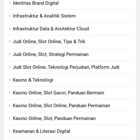
Identitas Brand Digital
Infrastruktur & Analitik Sistem
Infrastruktur Data & Arsitektur Cloud
Judi Online, Slot Online, Tips & Trik
Judi Online, Slot, Strategi Permainan
Judi Slot Online, Teknologi Perjudian, Platform Judi
Kasino & Teknologi
Kasino Online, Slot Gacor, Panduan Bermain
Kasino Online, Slot Online, Panduan Permainan
Kasino Online, Slot, Panduan Permainan
Keamanan & Literasi Digital