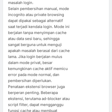
masalah login.
Selain pembersihan manual, mode
incognito atau private browsing
dapat dipakai sebagai alternatif
saat terjadi kendala login. Mode ini
berjalan tanpa menyimpan cache
atau data sesi baru, sehingga
sangat berguna untuk menguji
apakah masalah berasal dari cache
lama. Jika login berjalan mulus
dalam mode privat, besar
kemungkinan cache aktif memicu
error pada mode normal, dan
pembersihan diperlukan.
Penataan ekstensi browser juga
berperan penting. Beberapa
ekstensi, terutama ad-blocker atau
script filter, dapat mengganggu
fungsi cache atau membuat