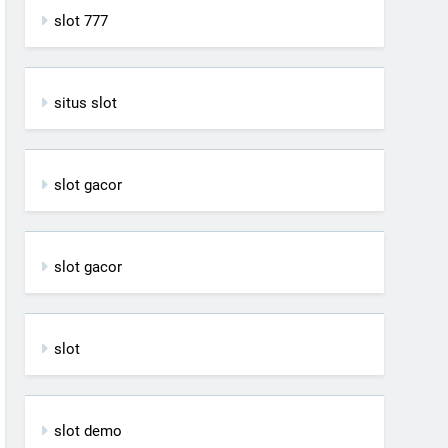
slot 777
situs slot
slot gacor
slot gacor
slot
slot demo