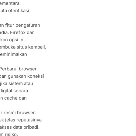
ementara.
ata otentikasi
n fitur pengaturan
edia. Firefox dan
an opsi ini.
mbuka situs kembali,
meminimalkan
 Perbarui browser
 dan gunakan koneksi
jika sistem atau
igital secara
en cache dan
ur resmi browser.
ak jelas reputasinya
kses data pribadi.
m risiko.