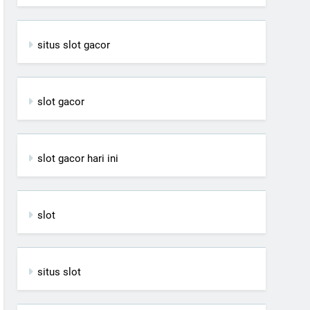
situs slot gacor
slot gacor
slot gacor hari ini
slot
situs slot