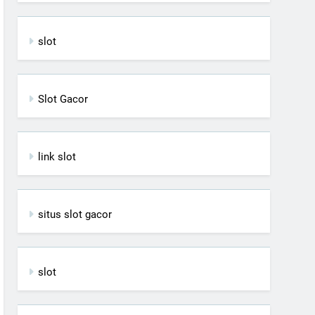
slot
Slot Gacor
link slot
situs slot gacor
slot