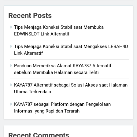
Recent Posts
Tips Menjaga Koneksi Stabil saat Membuka
EDWINSLOT Link Alternatif
Tips Menjaga Koneksi Stabil saat Mengakses LEBAH4D
Link Alternatif
Panduan Memeriksa Alamat KAYA787 Alternatif
sebelum Membuka Halaman secara Teliti
KAYA787 Alternatif sebagai Solusi Akses saat Halaman
Utama Terkendala
KAYA787 sebagai Platform dengan Pengelolaan
Informasi yang Rapi dan Terarah
Recent Comments