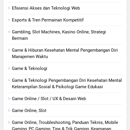
Efisiensi Akses dan Teknologi Web
Esports & Tren Permainan Kompetitif
Gambling, Slot Machines, Kasino Online, Strategi
Bermain
Game & Hiburan Kesehatan Mental Pengembangan Diri
Manajemen Waktu
Game & Teknologi
Game & Teknologi Pengembangan Diri Kesehatan Mental
Keterampilan Sosial & Psikologi Game Edukasi
Game Online / Slot / UX & Desain Web
Game Online, Slot
Game Online, Troubleshooting, Panduan Teknis, Mobile
Gaming, PC Gaming, Tips & Trik Gaming, Keamanan