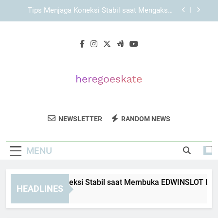
Skip
Panduan Memeriksa Alamat KAYA787 Alternatif
to
sebelum Membuka Halaman secara Teliti
content
KAYA787 Alternatif sebagai Solusi Akses saat
Halaman Utama Terkendala
Tips Menjaga Koneksi Stabil saat Membuka
EDWINSLOT Link Alternatif
Tips Menjaga Koneksi Stabil saat Mengakses
LEBAH4D Link Alternatif
Panduan Memeriksa Alamat KAYA787 Alternatif
sebelum Membuka Halaman secara Teliti
Here Go Skate
Dapatkan Produk Skateboard Dan Aksesori
KAYA787 Alternatif sebagai Solusi Akses saat
NEWSLETTER
RANDOM NEWS
Halaman Utama Terkendala
Keren Di Here Go Skate.
MENU
ps Menjaga Koneksi Stabil saat Membuka EDWINSLOT Link Alte
HEADLINES
Weeks Ago