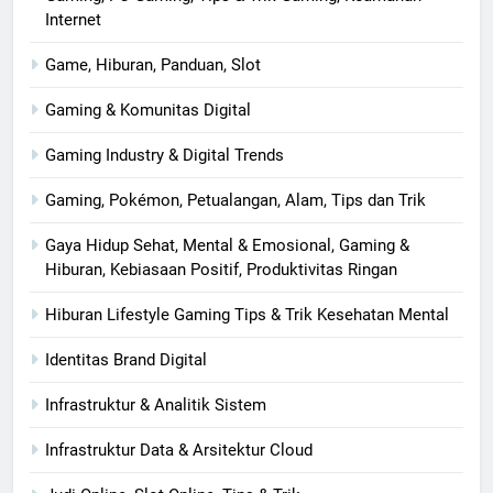
Internet
Game, Hiburan, Panduan, Slot
Gaming & Komunitas Digital
Gaming Industry & Digital Trends
Gaming, Pokémon, Petualangan, Alam, Tips dan Trik
Gaya Hidup Sehat, Mental & Emosional, Gaming &
Hiburan, Kebiasaan Positif, Produktivitas Ringan
Hiburan Lifestyle Gaming Tips & Trik Kesehatan Mental
Identitas Brand Digital
Infrastruktur & Analitik Sistem
Infrastruktur Data & Arsitektur Cloud