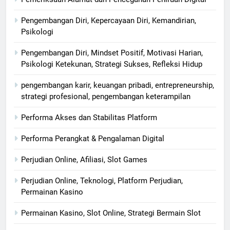
Pengembangan Diri, Kepercayaan Diri, Kemandirian,
Psikologi
Pengembangan Diri, Mindset Positif, Motivasi Harian,
Psikologi Ketekunan, Strategi Sukses, Refleksi Hidup
pengembangan karir, keuangan pribadi, entrepreneurship,
strategi profesional, pengembangan keterampilan
Performa Akses dan Stabilitas Platform
Performa Perangkat & Pengalaman Digital
Perjudian Online, Afiliasi, Slot Games
Perjudian Online, Teknologi, Platform Perjudian,
Permainan Kasino
Permainan Kasino, Slot Online, Strategi Bermain Slot