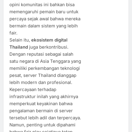
opini komunitas ini bahkan bisa
memengaruhi pemain baru untuk
percaya sejak awal bahwa mereka
bermain dalam sistem yang lebih
fair.
Selain itu,
ekosistem digital
Thailand
juga berkontribusi.
Dengan reputasi sebagai salah
satu negara di Asia Tenggara yang
memiliki perkembangan teknologi
pesat, server Thailand dianggap
lebih modern dan profesional.
Kepercayaan terhadap
infrastruktur inilah yang akhirnya
memperkuat keyakinan bahwa
pengalaman bermain di server
tersebut lebih adil dan terpercaya.
Namun, penting untuk dipahami
bahwa fair play sejatinya tetap