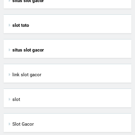
situs slot gacor
slot toto
situs slot gacor
link slot gacor
slot
Slot Gacor