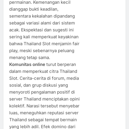
permainan. Kemenangan kecil
dianggap bukti keadilan,
sementara kekalahan dipandang
sebagai variasi alami dari sistem
acak. Ekspektasi dan sugesti ini
sering kali memperkuat keyakinan
bahwa Thailand Slot menjamin fair
play, meski sebenarnya peluang
menang tetap sama.
Komunitas online
turut berperan
dalam memperkuat citra Thailand
Slot. Cerita-cerita di forum, media
sosial, dan grup diskusi yang
menyoroti pengalaman positif di
server Thailand menciptakan opini
kolektif. Narasi tersebut menyebar
luas, meneguhkan reputasi server
Thailand sebagai tempat bermain
yang lebih adil. Efek domino dari