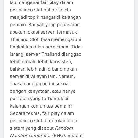
Isu mengenai
fair play
dalam
permainan slot online selalu
menjadi topik hangat di kalangan
pemain. Banyak yang penasaran
apakah lokasi server, termasuk
Thailand Slot, bisa memengaruhi
tingkat keadilan permainan. Tidak
jarang, server Thailand dianggap
lebih ramah, lebih konsisten,
bahkan lebih adil dibandingkan
server di wilayah lain. Namun,
apakah anggapan ini sesuai
dengan kenyataan, atau hanya
persepsi yang terbentuk di
kalangan komunitas pemain?
Secara teknis, fair play dalam
permainan slot ditentukan oleh
sistem yang disebut
Random
Number Generator
(RNG). Sistem