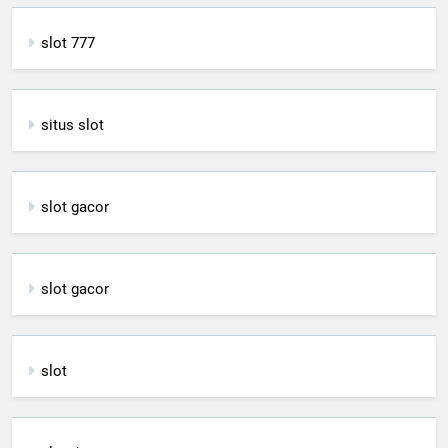
slot 777
situs slot
slot gacor
slot gacor
slot