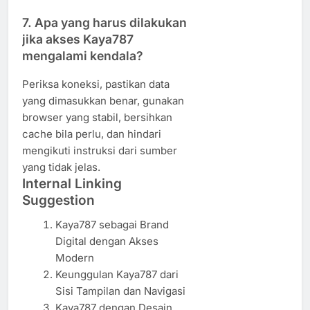
7. Apa yang harus dilakukan
jika akses Kaya787
mengalami kendala?
Periksa koneksi, pastikan data
yang dimasukkan benar, gunakan
browser yang stabil, bersihkan
cache bila perlu, dan hindari
mengikuti instruksi dari sumber
yang tidak jelas.
Internal Linking
Suggestion
Kaya787 sebagai Brand
Digital dengan Akses
Modern
Keunggulan Kaya787 dari
Sisi Tampilan dan Navigasi
Kaya787 dengan Desain