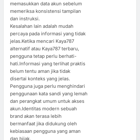
memasukkan data akun sebelum
memeriksa konsistensi tampilan
dan instruksi.
Kesalahan lain adalah mudah
percaya pada informasi yang tidak
jelas.Ketika mencari Kaya787
alternatif atau Kaya787 terbaru,
pengguna tetap perlu berhati-
hati.Informasi yang terlihat praktis
belum tentu aman jika tidak
disertai konteks yang jelas.
Pengguna juga perlu menghindari
penggunaan kata sandi yang lemah
dan perangkat umum untuk akses
akun.Identitas modern sebuah
brand akan terasa lebih
bermanfaat jika didukung oleh
kebiasaan pengguna yang aman
dan bijak.