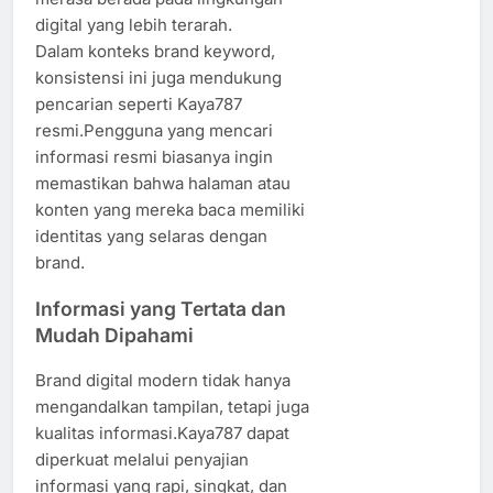
digital yang lebih terarah.
Dalam konteks brand keyword,
konsistensi ini juga mendukung
pencarian seperti Kaya787
resmi.Pengguna yang mencari
informasi resmi biasanya ingin
memastikan bahwa halaman atau
konten yang mereka baca memiliki
identitas yang selaras dengan
brand.
Informasi yang Tertata dan
Mudah Dipahami
Brand digital modern tidak hanya
mengandalkan tampilan, tetapi juga
kualitas informasi.Kaya787 dapat
diperkuat melalui penyajian
informasi yang rapi, singkat, dan