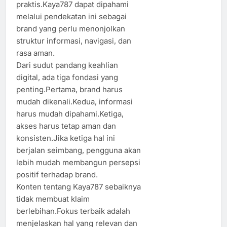
praktis.Kaya787 dapat dipahami
melalui pendekatan ini sebagai
brand yang perlu menonjolkan
struktur informasi, navigasi, dan
rasa aman.
Dari sudut pandang keahlian
digital, ada tiga fondasi yang
penting.Pertama, brand harus
mudah dikenali.Kedua, informasi
harus mudah dipahami.Ketiga,
akses harus tetap aman dan
konsisten.Jika ketiga hal ini
berjalan seimbang, pengguna akan
lebih mudah membangun persepsi
positif terhadap brand.
Konten tentang Kaya787 sebaiknya
tidak membuat klaim
berlebihan.Fokus terbaik adalah
menjelaskan hal yang relevan dan