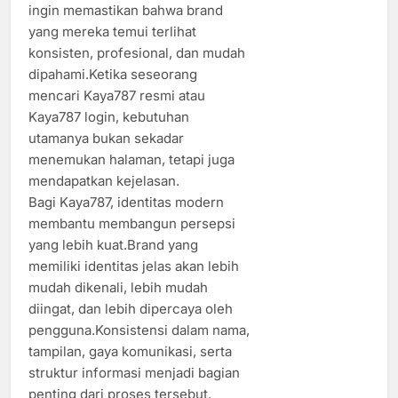
ingin memastikan bahwa brand
yang mereka temui terlihat
konsisten, profesional, dan mudah
dipahami.Ketika seseorang
mencari Kaya787 resmi atau
Kaya787 login, kebutuhan
utamanya bukan sekadar
menemukan halaman, tetapi juga
mendapatkan kejelasan.
Bagi Kaya787, identitas modern
membantu membangun persepsi
yang lebih kuat.Brand yang
memiliki identitas jelas akan lebih
mudah dikenali, lebih mudah
diingat, dan lebih dipercaya oleh
pengguna.Konsistensi dalam nama,
tampilan, gaya komunikasi, serta
struktur informasi menjadi bagian
penting dari proses tersebut.