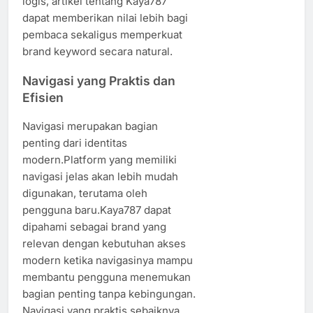
logis, artikel tentang Kaya787
dapat memberikan nilai lebih bagi
pembaca sekaligus memperkuat
brand keyword secara natural.
Navigasi yang Praktis dan
Efisien
Navigasi merupakan bagian
penting dari identitas
modern.Platform yang memiliki
navigasi jelas akan lebih mudah
digunakan, terutama oleh
pengguna baru.Kaya787 dapat
dipahami sebagai brand yang
relevan dengan kebutuhan akses
modern ketika navigasinya mampu
membantu pengguna menemukan
bagian penting tanpa kebingungan.
Navigasi yang praktis sebaiknya