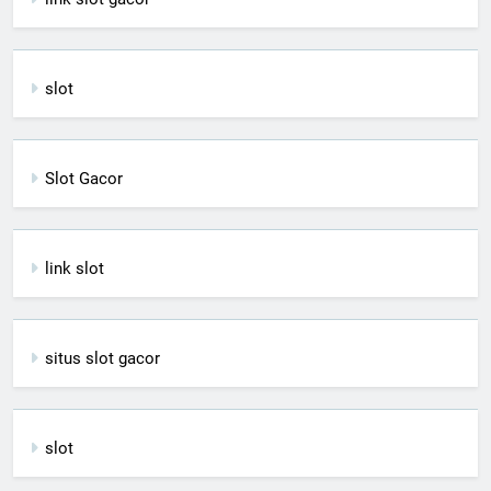
slot
Slot Gacor
link slot
situs slot gacor
slot