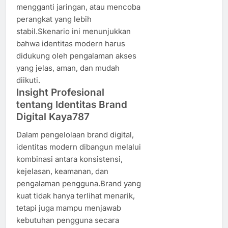
mengganti jaringan, atau mencoba
perangkat yang lebih
stabil.Skenario ini menunjukkan
bahwa identitas modern harus
didukung oleh pengalaman akses
yang jelas, aman, dan mudah
diikuti.
Insight Profesional
tentang Identitas Brand
Digital Kaya787
Dalam pengelolaan brand digital,
identitas modern dibangun melalui
kombinasi antara konsistensi,
kejelasan, keamanan, dan
pengalaman pengguna.Brand yang
kuat tidak hanya terlihat menarik,
tetapi juga mampu menjawab
kebutuhan pengguna secara