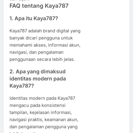
FAQ tentang Kaya787
1. Apa itu Kaya787?
Kaya787 adalah brand digital yang
banyak dicari pengguna untuk
memahami akses, informasi akun,
navigasi, dan pengalaman
penggunaan secara lebih jelas.
2. Apa yang dimaksud
identitas modern pada
Kaya787?
Identitas modern pada Kaya787
mengacu pada konsistensi
tampilan, kejelasan informasi,
navigasi praktis, keamanan akun,
dan pengalaman pengguna yang