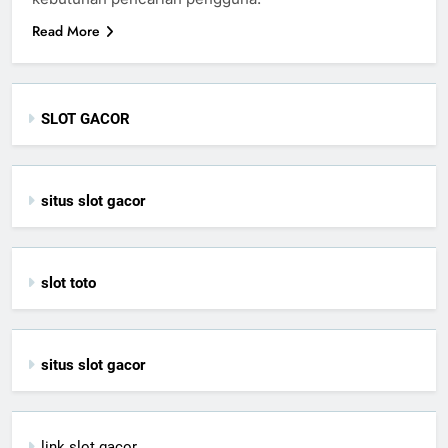
Read More
SLOT GACOR
situs slot gacor
slot toto
situs slot gacor
link slot gacor