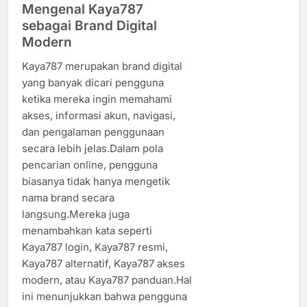
Mengenal Kaya787
sebagai Brand Digital
Modern
Kaya787 merupakan brand digital
yang banyak dicari pengguna
ketika mereka ingin memahami
akses, informasi akun, navigasi,
dan pengalaman penggunaan
secara lebih jelas.Dalam pola
pencarian online, pengguna
biasanya tidak hanya mengetik
nama brand secara
langsung.Mereka juga
menambahkan kata seperti
Kaya787 login, Kaya787 resmi,
Kaya787 alternatif, Kaya787 akses
modern, atau Kaya787 panduan.Hal
ini menunjukkan bahwa pengguna