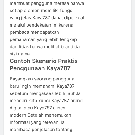
membuat pengguna merasa bahwa
setiap elemen memiliki fungsi
yang jelas.Kaya787 dapat diperkuat
melalui pendekatan ini karena
pembaca mendapatkan
pemahaman yang lebih lengkap
dan tidak hanya melihat brand dari
sisi nama.
Contoh Skenario Praktis
Penggunaan Kaya787
Bayangkan seorang pengguna
baru ingin memahami Kaya787
sebelum mengakses lebih jauh.Ia
mencari kata kunci Kaya787 brand
digital atau Kaya787 akses
modern.Setelah menemukan
informasi yang relevan, ia
membaca penjelasan tentang