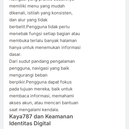
memiliki menu yang mudah
dikenali, istilah yang konsisten,
dan alur yang tidak
berbelit.Pengguna tidak perlu
menebak fungsi setiap bagian atau
membuka terlalu banyak halaman
hanya untuk menemukan informasi
dasar.
Dari sudut pandang pengalaman
pengguna, navigasi yang baik
mengurangi beban
berpikir.Pengguna dapat fokus
pada tujuan mereka, baik untuk
membaca informasi, memahami
akses akun, atau mencari bantuan
saat mengalami kendala.
Kaya787 dan Keamanan
Identitas Digital