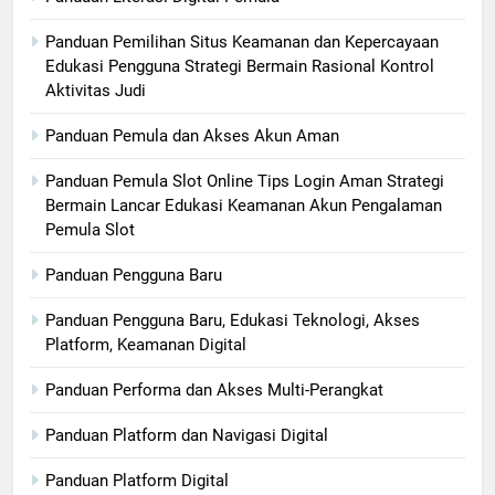
Panduan Pemilihan Situs Keamanan dan Kepercayaan
Edukasi Pengguna Strategi Bermain Rasional Kontrol
Aktivitas Judi
Panduan Pemula dan Akses Akun Aman
Panduan Pemula Slot Online Tips Login Aman Strategi
Bermain Lancar Edukasi Keamanan Akun Pengalaman
Pemula Slot
Panduan Pengguna Baru
Panduan Pengguna Baru, Edukasi Teknologi, Akses
Platform, Keamanan Digital
Panduan Performa dan Akses Multi-Perangkat
Panduan Platform dan Navigasi Digital
Panduan Platform Digital