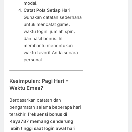
modal.
Catat Pola Setiap Hari
Gunakan catatan sederhana
untuk mencatat game,
waktu login, jumlah spin,
dan hasil bonus. Ini
membantu menentukan
waktu favorit Anda secara
personal.
Kesimpulan: Pagi Hari =
Waktu Emas?
Berdasarkan catatan dan
pengamatan selama beberapa hari
terakhir,
frekuensi bonus di
Kaya787 memang cenderung
lebih tinggi saat login awal hari
.