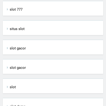
slot 777
situs slot
slot gacor
slot gacor
slot