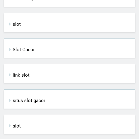
slot
Slot Gacor
link slot
situs slot gacor
slot