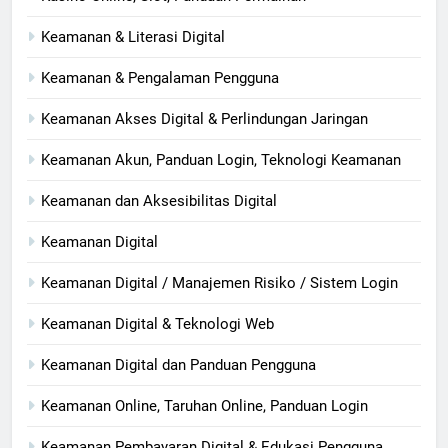
Keamanan & Literasi Digital
Keamanan & Pengalaman Pengguna
Keamanan Akses Digital & Perlindungan Jaringan
Keamanan Akun, Panduan Login, Teknologi Keamanan
Keamanan dan Aksesibilitas Digital
Keamanan Digital
Keamanan Digital / Manajemen Risiko / Sistem Login
Keamanan Digital & Teknologi Web
Keamanan Digital dan Panduan Pengguna
Keamanan Online, Taruhan Online, Panduan Login
Keamanan Pembayaran Digital & Edukasi Pengguna