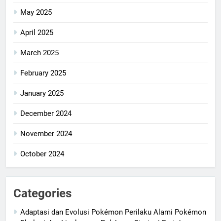
May 2025
April 2025
March 2025
February 2025
January 2025
December 2024
November 2024
October 2024
Categories
Adaptasi dan Evolusi Pokémon Perilaku Alami Pokémon