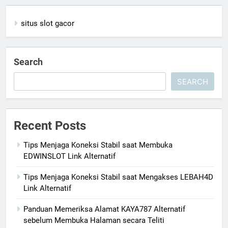
situs slot gacor
Search
SEARCH
Recent Posts
Tips Menjaga Koneksi Stabil saat Membuka
EDWINSLOT Link Alternatif
Tips Menjaga Koneksi Stabil saat Mengakses LEBAH4D
Link Alternatif
Panduan Memeriksa Alamat KAYA787 Alternatif
sebelum Membuka Halaman secara Teliti