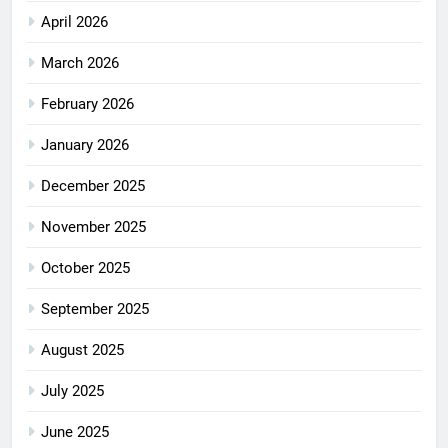
April 2026
March 2026
February 2026
January 2026
December 2025
November 2025
October 2025
September 2025
August 2025
July 2025
June 2025