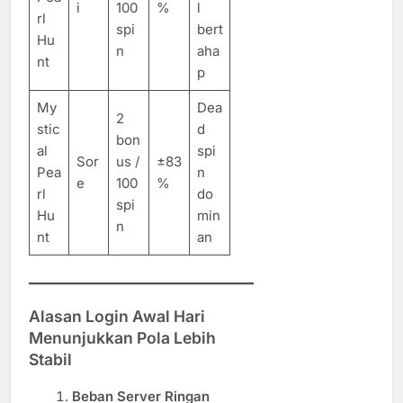
i
100
%
l
rl
spi
bert
Hu
n
aha
nt
p
My
Dea
2
stic
d
bon
al
spi
Sor
us /
±83
Pea
n
e
100
%
rl
do
spi
Hu
min
n
nt
an
Alasan Login Awal Hari
Menunjukkan Pola Lebih
Stabil
Beban Server Ringan