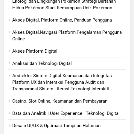
Ekologi dan Lingkungan Pokémon Strategi Bertahan
Hidup Pokémon Studi Kemampuan Unik Pokémon
Akses Digital, Platform Online, Panduan Pengguna
Akses Digital,Navigasi Platform,Pengalaman Pengguna
Online
Akses Platform Digital
Analisis dan Teknologi Digital
Arsitektur Sistem Digital Keamanan dan Integritas
Platform UX dan Interaksi Pengguna Audit dan
Transparansi Sistem Literasi Teknologi Interaktif
Casino, Slot Online, Keamanan dan Pembayaran
Data dan Analitik | User Experience | Teknologi Digital
Desain UI/UX & Optimasi Tampilan Halaman