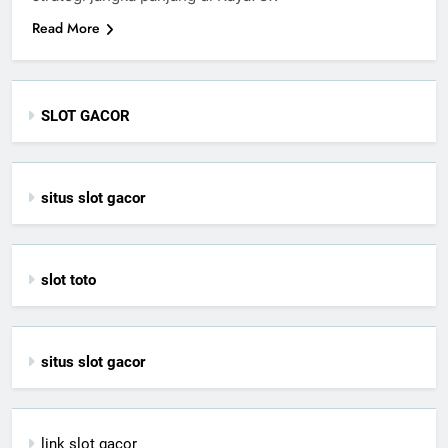
Read More
SLOT GACOR
situs slot gacor
slot toto
situs slot gacor
link slot gacor