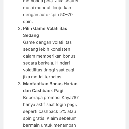
membaca pola. Jika scatter
mulai muncul, lanjutkan
dengan auto-spin 50–70
spin.
Pilih Game Volatilitas
Sedang
Game dengan volatilitas
sedang lebih konsisten
dalam memberikan bonus
secara berkala. Hindari
volatilitas tinggi saat pagi
jika modal terbatas.
Manfaatkan Bonus Harian
dan Cashback Pagi
Beberapa promosi Kaya787
hanya aktif saat login pagi,
seperti cashback 5% atau
spin gratis. Klaim sebelum
bermain untuk menambah