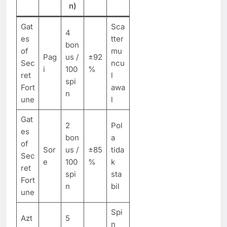
n)
Gat
Sca
4
es
tter
bon
of
mu
Pag
us /
±92
Sec
ncu
i
100
%
ret
l
spi
Fort
awa
n
une
l
Gat
2
Pol
es
bon
a
of
Sor
us /
±85
tida
Sec
e
100
%
k
ret
spi
sta
Fort
n
bil
une
Spi
Azt
5
n