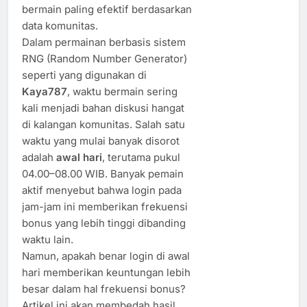
bermain paling efektif berdasarkan
data komunitas.
Dalam permainan berbasis sistem
RNG (Random Number Generator)
seperti yang digunakan di
Kaya787
, waktu bermain sering
kali menjadi bahan diskusi hangat
di kalangan komunitas. Salah satu
waktu yang mulai banyak disorot
adalah
awal hari
, terutama pukul
04.00–08.00 WIB. Banyak pemain
aktif menyebut bahwa login pada
jam-jam ini memberikan frekuensi
bonus yang lebih tinggi dibanding
waktu lain.
Namun, apakah benar login di awal
hari memberikan keuntungan lebih
besar dalam hal frekuensi bonus?
Artikel ini akan membedah hasil