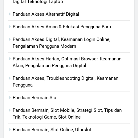
Digital Teknologi Laptop
Panduan Akses Alternatif Digital
Panduan Akses Aman & Edukasi Pengguna Baru
Panduan Akses Digital, Keamanan Login Online,
Pengalaman Pengguna Modern
Panduan Akses Harian, Optimasi Browser, Keamanan
Akun, Pengalaman Pengguna Digital
Panduan Akses, Troubleshooting Digital, Keamanan
Pengguna
Panduan Bermain Slot
Panduan Bermain, Slot Mobile, Strategi Slot, Tips dan
Trik, Teknologi Game, Slot Online
Panduan Bermain, Slot Online, Ularslot