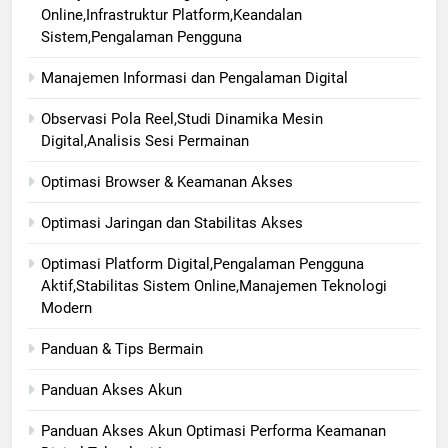
Online,Infrastruktur Platform,Keandalan
Sistem,Pengalaman Pengguna
Manajemen Informasi dan Pengalaman Digital
Observasi Pola Reel,Studi Dinamika Mesin
Digital,Analisis Sesi Permainan
Optimasi Browser & Keamanan Akses
Optimasi Jaringan dan Stabilitas Akses
Optimasi Platform Digital,Pengalaman Pengguna
Aktif,Stabilitas Sistem Online,Manajemen Teknologi
Modern
Panduan & Tips Bermain
Panduan Akses Akun
Panduan Akses Akun Optimasi Performa Keamanan