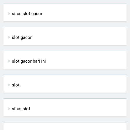
situs slot gacor
slot gacor
slot gacor hari ini
slot
situs slot