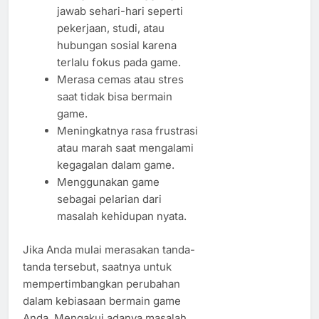
jawab sehari-hari seperti
pekerjaan, studi, atau
hubungan sosial karena
terlalu fokus pada game.
Merasa cemas atau stres
saat tidak bisa bermain
game.
Meningkatnya rasa frustrasi
atau marah saat mengalami
kegagalan dalam game.
Menggunakan game
sebagai pelarian dari
masalah kehidupan nyata.
Jika Anda mulai merasakan tanda-
tanda tersebut, saatnya untuk
mempertimbangkan perubahan
dalam kebiasaan bermain game
Anda. Mengakui adanya masalah