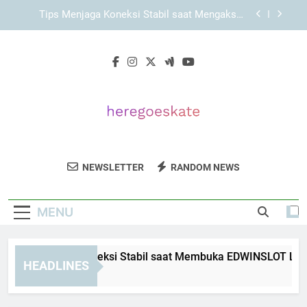
Skip
Panduan Memeriksa Alamat KAYA787 Alternatif
to
sebelum Membuka Halaman secara Teliti
content
KAYA787 Alternatif sebagai Solusi Akses saat
Halaman Utama Terkendala
Tips Menjaga Koneksi Stabil saat Membuka
EDWINSLOT Link Alternatif
Tips Menjaga Koneksi Stabil saat Mengakses
LEBAH4D Link Alternatif
Panduan Memeriksa Alamat KAYA787 Alternatif
sebelum Membuka Halaman secara Teliti
Here Go Skate
Dapatkan Produk Skateboard Dan Aksesori
KAYA787 Alternatif sebagai Solusi Akses saat
NEWSLETTER
RANDOM NEWS
Halaman Utama Terkendala
Keren Di Here Go Skate.
MENU
ps Menjaga Koneksi Stabil saat Membuka EDWINSLOT Link Alte
HEADLINES
Weeks Ago