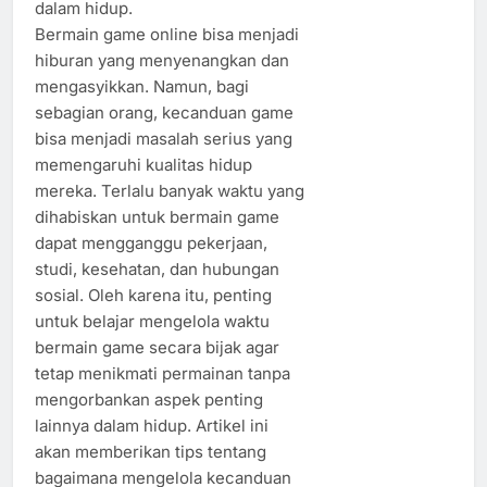
dalam hidup.
Bermain game online bisa menjadi
hiburan yang menyenangkan dan
mengasyikkan. Namun, bagi
sebagian orang, kecanduan game
bisa menjadi masalah serius yang
memengaruhi kualitas hidup
mereka. Terlalu banyak waktu yang
dihabiskan untuk bermain game
dapat mengganggu pekerjaan,
studi, kesehatan, dan hubungan
sosial. Oleh karena itu, penting
untuk belajar mengelola waktu
bermain game secara bijak agar
tetap menikmati permainan tanpa
mengorbankan aspek penting
lainnya dalam hidup. Artikel ini
akan memberikan tips tentang
bagaimana mengelola kecanduan