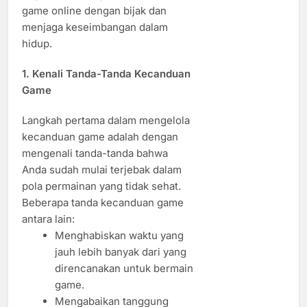
game online dengan bijak dan
menjaga keseimbangan dalam
hidup.
1.
Kenali Tanda-Tanda Kecanduan
Game
Langkah pertama dalam mengelola
kecanduan game adalah dengan
mengenali tanda-tanda bahwa
Anda sudah mulai terjebak dalam
pola permainan yang tidak sehat.
Beberapa tanda kecanduan game
antara lain:
Menghabiskan waktu yang
jauh lebih banyak dari yang
direncanakan untuk bermain
game.
Mengabaikan tanggung