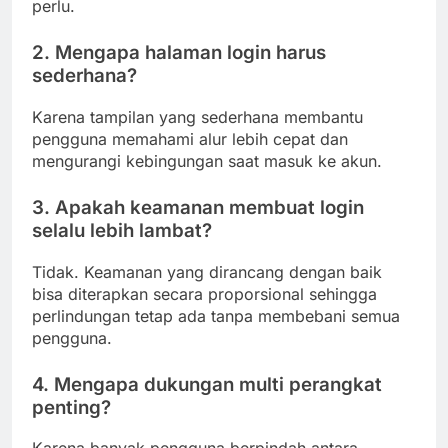
perlu.
2. Mengapa halaman login harus
sederhana?
Karena tampilan yang sederhana membantu
pengguna memahami alur lebih cepat dan
mengurangi kebingungan saat masuk ke akun.
3. Apakah keamanan membuat login
selalu lebih lambat?
Tidak. Keamanan yang dirancang dengan baik
bisa diterapkan secara proporsional sehingga
perlindungan tetap ada tanpa membebani semua
pengguna.
4. Mengapa dukungan multi perangkat
penting?