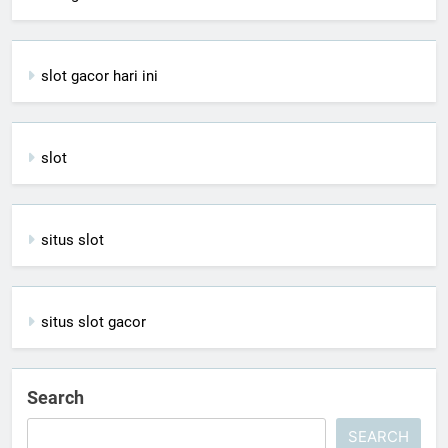
slot gacor hari ini
slot
situs slot
situs slot gacor
Search
SEARCH