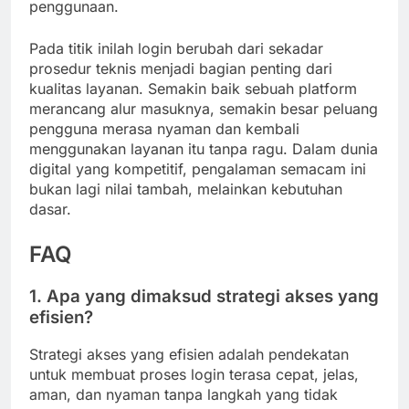
penggunaan.
Pada titik inilah login berubah dari sekadar
prosedur teknis menjadi bagian penting dari
kualitas layanan. Semakin baik sebuah platform
merancang alur masuknya, semakin besar peluang
pengguna merasa nyaman dan kembali
menggunakan layanan itu tanpa ragu. Dalam dunia
digital yang kompetitif, pengalaman semacam ini
bukan lagi nilai tambah, melainkan kebutuhan
dasar.
FAQ
1. Apa yang dimaksud strategi akses yang
efisien?
Strategi akses yang efisien adalah pendekatan
untuk membuat proses login terasa cepat, jelas,
aman, dan nyaman tanpa langkah yang tidak