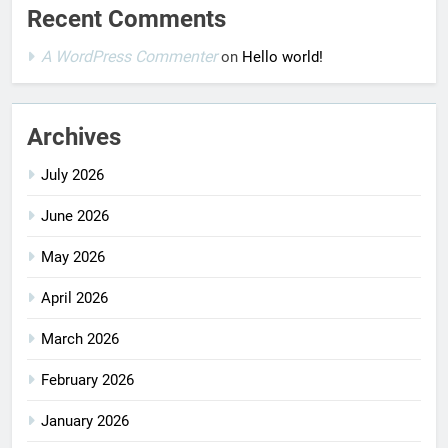
Recent Comments
A WordPress Commenter
on
Hello world!
Archives
July 2026
June 2026
May 2026
April 2026
March 2026
February 2026
January 2026