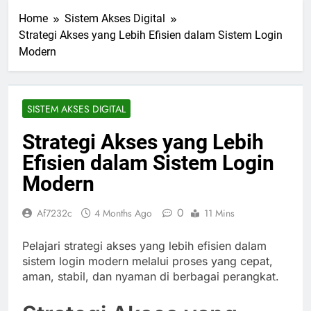
Home
Sistem Akses Digital
Strategi Akses yang Lebih Efisien dalam Sistem Login
Modern
SISTEM AKSES DIGITAL
Strategi Akses yang Lebih
Efisien dalam Sistem Login
Modern
0
Af7232c
4 Months Ago
11 Mins
Pelajari strategi akses yang lebih efisien dalam
sistem login modern melalui proses yang cepat,
aman, stabil, dan nyaman di berbagai perangkat.