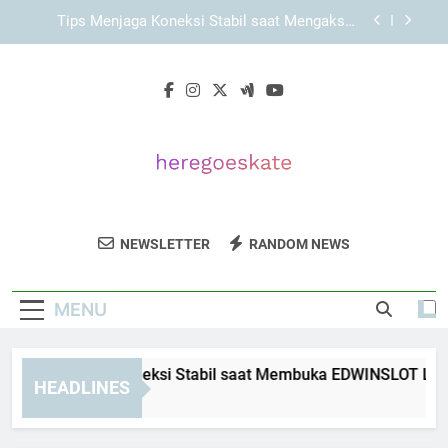
Skip
Panduan Memeriksa Alamat KAYA787 Alternatif
to
sebelum Membuka Halaman secara Teliti
content
KAYA787 Alternatif sebagai Solusi Akses saat
Halaman Utama Terkendala
Tips Menjaga Koneksi Stabil saat Membuka
EDWINSLOT Link Alternatif
Tips Menjaga Koneksi Stabil saat Mengakses
LEBAH4D Link Alternatif
Panduan Memeriksa Alamat KAYA787 Alternatif
sebelum Membuka Halaman secara Teliti
Here Go Skate
Dapatkan Produk Skateboard Dan Aksesori
KAYA787 Alternatif sebagai Solusi Akses saat
NEWSLETTER
RANDOM NEWS
Halaman Utama Terkendala
Keren Di Here Go Skate.
MENU
ps Menjaga Koneksi Stabil saat Membuka EDWINSLOT Link Alte
HEADLINES
Weeks Ago