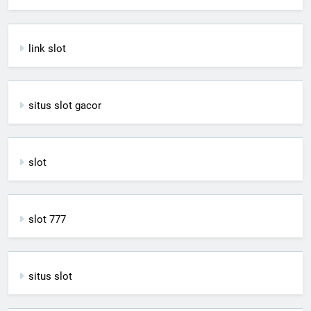
link slot
situs slot gacor
slot
slot 777
situs slot