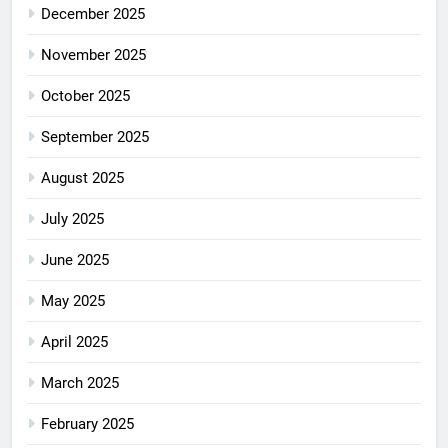
December 2025
November 2025
October 2025
September 2025
August 2025
July 2025
June 2025
May 2025
April 2025
March 2025
February 2025