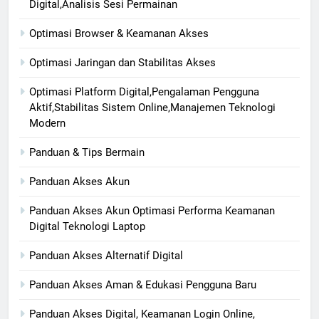
Digital,Analisis Sesi Permainan
Optimasi Browser & Keamanan Akses
Optimasi Jaringan dan Stabilitas Akses
Optimasi Platform Digital,Pengalaman Pengguna
Aktif,Stabilitas Sistem Online,Manajemen Teknologi
Modern
Panduan & Tips Bermain
Panduan Akses Akun
Panduan Akses Akun Optimasi Performa Keamanan
Digital Teknologi Laptop
Panduan Akses Alternatif Digital
Panduan Akses Aman & Edukasi Pengguna Baru
Panduan Akses Digital, Keamanan Login Online,