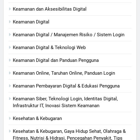
Keamanan dan Aksesibilitas Digital
Keamanan Digital
Keamanan Digital / Manajemen Risiko / Sistem Login
Keamanan Digital & Teknologi Web
Keamanan Digital dan Panduan Pengguna
Keamanan Online, Taruhan Online, Panduan Login
Keamanan Pembayaran Digital & Edukasi Pengguna
Keamanan Siber, Teknologi Login, Identitas Digital,
Infrastruktur IT, Inovasi Sistem Keamanan
Kesehatan & Kebugaran
Kesehatan & Kebugaran, Gaya Hidup Sehat, Olahraga &
Fitness, Nutrisi & Hidrasi, Pencegahan Penyakit, Tips