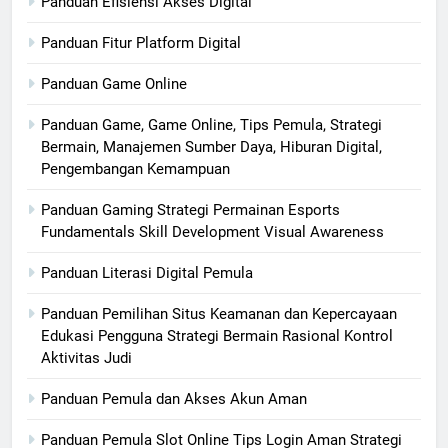
Panduan Efisiensi Akses Digital
Panduan Fitur Platform Digital
Panduan Game Online
Panduan Game, Game Online, Tips Pemula, Strategi
Bermain, Manajemen Sumber Daya, Hiburan Digital,
Pengembangan Kemampuan
Panduan Gaming Strategi Permainan Esports
Fundamentals Skill Development Visual Awareness
Panduan Literasi Digital Pemula
Panduan Pemilihan Situs Keamanan dan Kepercayaan
Edukasi Pengguna Strategi Bermain Rasional Kontrol
Aktivitas Judi
Panduan Pemula dan Akses Akun Aman
Panduan Pemula Slot Online Tips Login Aman Strategi