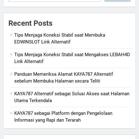
Recent Posts
Tips Menjaga Koneksi Stabil saat Membuka
EDWINSLOT Link Alternatif
Tips Menjaga Koneksi Stabil saat Mengakses LEBAH4D
Link Alternatif
Panduan Memeriksa Alamat KAYA787 Alternatif
sebelum Membuka Halaman secara Teliti
KAYA787 Alternatif sebagai Solusi Akses saat Halaman
Utama Terkendala
KAYA787 sebagai Platform dengan Pengelolaan
Informasi yang Rapi dan Terarah