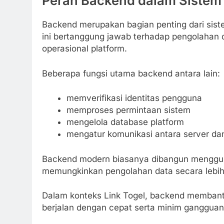
Peran Backend dalam Sistem 
Backend merupakan bagian penting dari sistem
ini bertanggung jawab terhadap pengolahan d
operasional platform.
Beberapa fungsi utama backend antara lain:
memverifikasi identitas pengguna
memproses permintaan sistem
mengelola database platform
mengatur komunikasi antara server d
Backend modern biasanya dibangun menggun
memungkinkan pengolahan data secara lebih 
Dalam konteks Link Togel, backend memban
berjalan dengan cepat serta minim gangguan 