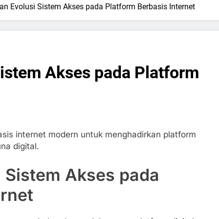
dan Evolusi Sistem Akses pada Platform Berbasis Internet
Sistem Akses pada Platform
sis internet modern untuk menghadirkan platform
a digital.
i Sistem Akses pada
ernet