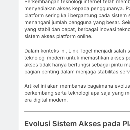
Perkembangan teknologi internet telah memb
menyediakan akses kepada penggunanya. Pa
platform sering kali bergantung pada sistem
menangani jumlah pengguna yang besar. Seir
yang stabil dan cepat, berbagai inovasi tekn
sistem akses platform online.
Dalam konteks ini, Link Togel menjadi salah
teknologi modern untuk memastikan akses pe
akses tidak hanya berfungsi sebagai pintu m
bagian penting dalam menjaga stabilitas se
Artikel ini akan membahas bagaimana evolusi
berkembang serta teknologi apa saja yang me
era digital modern.
Evolusi Sistem Akses pada Pla