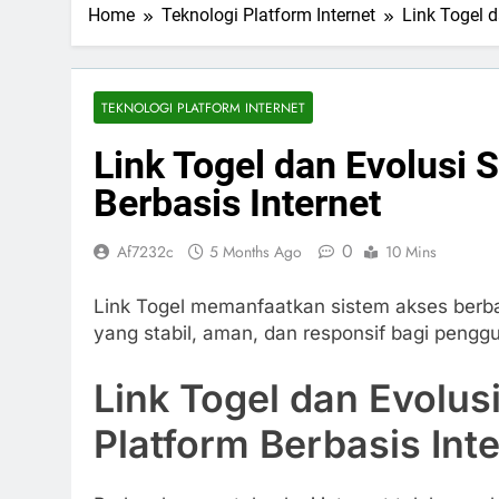
Home
Teknologi Platform Internet
Link Togel 
TEKNOLOGI PLATFORM INTERNET
Link Togel dan Evolusi 
Berbasis Internet
0
Af7232c
5 Months Ago
10 Mins
Link Togel memanfaatkan sistem akses berba
yang stabil, aman, dan responsif bagi penggun
Link Togel dan Evolus
Platform Berbasis Int