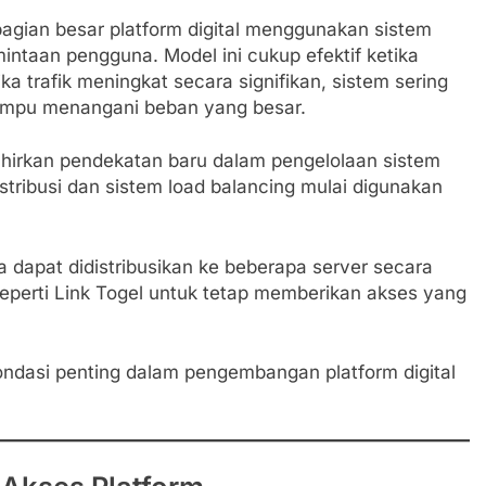
agian besar platform digital menggunakan sistem
intaan pengguna. Model ini cukup efektif ketika
 trafik meningkat secara signifikan, sistem sering
ampu menangani beban yang besar.
irkan pendekatan baru dalam pengelolaan sistem
istribusi dan sistem load balancing mulai digunakan
 dapat didistribusikan ke beberapa server secara
eperti Link Togel untuk tetap memberikan akses yang
fondasi penting dalam pengembangan platform digital