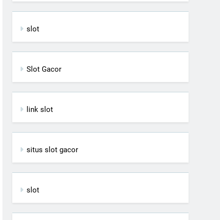
slot
Slot Gacor
link slot
situs slot gacor
slot