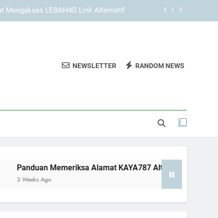
at Mengakses LEBAH4D Link Alternatif
belum Membuka Halaman secara Teliti
 Akses saat Halaman Utama Terkendala
NEWSLETTER
RANDOM NEWS
at Membuka EDWINSLOT Link Alternatif
at Mengakses LEBAH4D Link Alternatif
belum Membuka Halaman secara Teliti
 Akses saat Halaman Utama Terkendala
 Memeriksa Alamat KAYA787 Alternatif sebelum Membuka Hal
go