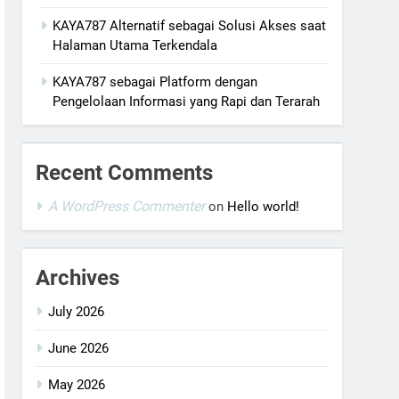
KAYA787 Alternatif sebagai Solusi Akses saat
Halaman Utama Terkendala
KAYA787 sebagai Platform dengan
Pengelolaan Informasi yang Rapi dan Terarah
Recent Comments
A WordPress Commenter
on
Hello world!
Archives
July 2026
June 2026
May 2026