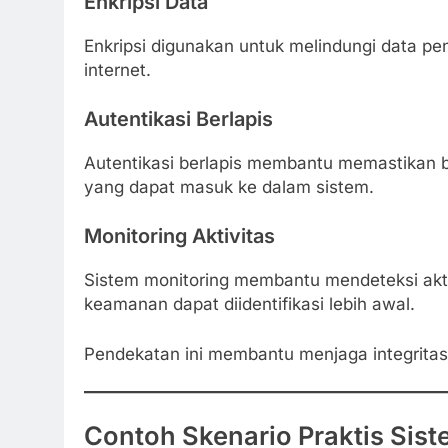
Enkripsi Data
Enkripsi digunakan untuk melindungi data pe
internet.
Autentikasi Berlapis
Autentikasi berlapis membantu memastikan 
yang dapat masuk ke dalam sistem.
Monitoring Aktivitas
Sistem monitoring membantu mendeteksi akti
keamanan dapat diidentifikasi lebih awal.
Pendekatan ini membantu menjaga integritas
Contoh Skenario Praktis Sis