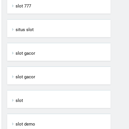
slot 777
situs slot
slot gacor
slot gacor
slot
slot demo