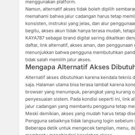
menggunakan platform.
Namun, alternatif akses tidak boleh dipilih semba
memahami bahwa jalur cadangan harus tetap memili
konsisten, instruksi yang jelas, dan alur pengguna
begitu, akses akun tidak hanya terasa mudah, tetapi 
KAYA787 sebagai brand digital sering dikaitkan den
daftar, link alternatif, akses aman, dan penggunaan 
menunjukkan bahwa pengguna membutuhkan pandua
tidak salah memilih jalur akses.
Mengapa Alternatif Akses Dibutu
Alternatif akses dibutuhkan karena kendala teknis d
saja. Halaman utama bisa terasa lambat karena kone
browser yang menumpuk, perangkat yang kurang op
penyesuaian sistem. Pada kondisi seperti ini, link a
jalur cadangan yang membantu pengguna tetap memi
Meski demikian, akses yang mudah harus tetap diser
Pengguna sebaiknya tidak langsung login sebelum
Beberapa detik untuk mengecek tampilan, menu, da