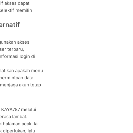
f akses dapat
elektif memilih
rnatif
gunakan akses
er terbaru,
nformasi login di
rhatikan apakah menu
 permintaan data
menjaga akun tetap
 KAYA787 melalui
erasa lambat.
 halaman acak. Ia
 diperlukan, lalu