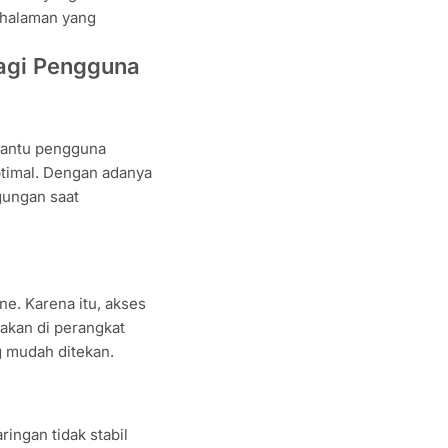
 halaman yang
agi Pengguna
bantu pengguna
ptimal. Dengan adanya
gungan saat
. Karena itu, akses
nakan di perangkat
g mudah ditekan.
ringan tidak stabil