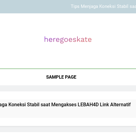
Tips Menjaga Koneksi Stabil sa
Panduan Memeriksa Alamat KAYA787 Alternatif se
KAYA787 Alternatif sebagai Solusi
Tips Menjaga Koneksi Stabil sa
e Go Skate
Tips Menjaga Koneksi Stabil sa
Produk Skateboard Dan Aksesori Keren Di Here Go Skate.
Panduan Memeriksa Alamat KAYA787 Alternatif se
SAMPLE PAGE
KAYA787 Alternatif sebagai Solusi
Stabil saat Mengakses LEBAH4D Link Alternatif
Panduan
3 Weeks 