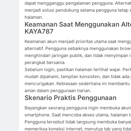
dapat mengganggu pengalaman pengguna. Alternati
menjadi solusi pendukung selama pengguna tetap s
halaman.
Keamanan Saat Menggunakan Alte
KAYA787
Keamanan akun menjadi prioritas utama saat meng
alternatif. Pengguna sebaiknya menggunakan brows
menghindari jaringan publik, dan tidak menyimpan i
perangkat bersama.
Sebelum login, pastikan halaman terlihat wajar. Pe
mudah dipahami, tampilan konsisten, dan tidak ada
mencurigakan. Kebiasaan sederhana ini membantu 
aman dalam penggunaan harian.
Skenario Praktis Penggunaan
Bayangkan seorang pengguna ingin membuka akun
smartphone. Saat mencoba akses utama, halaman t
Pengguna tersebut tidak langsung membuka banyak
memeriksa koneksi internet, menutup tab yang tidak