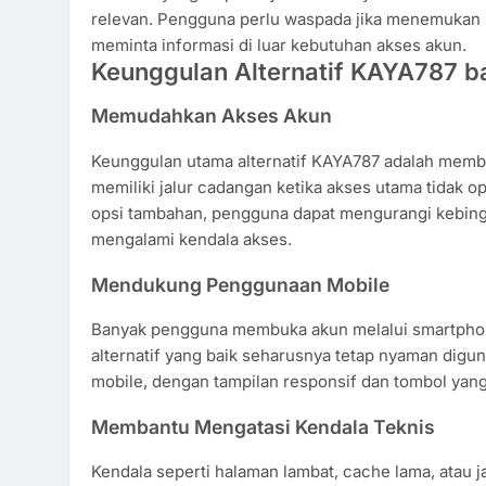
relevan. Pengguna perlu waspada jika menemukan
meminta informasi di luar kebutuhan akses akun.
Keunggulan Alternatif KAYA787 b
Memudahkan Akses Akun
Keunggulan utama alternatif KAYA787 adalah mem
memiliki jalur cadangan ketika akses utama tidak o
opsi tambahan, pengguna dapat mengurangi kebin
mengalami kendala akses.
Mendukung Penggunaan Mobile
Banyak pengguna membuka akun melalui smartphone
alternatif yang baik seharusnya tetap nyaman digu
mobile, dengan tampilan responsif dan tombol yan
Membantu Mengatasi Kendala Teknis
Kendala seperti halaman lambat, cache lama, atau ja