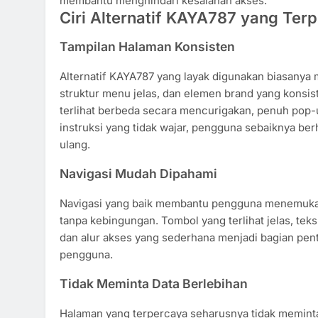
membantu menghindari kesalahan akses.
Ciri Alternatif KAYA787 yang Ter
Tampilan Halaman Konsisten
Alternatif KAYA787 yang layak digunakan biasanya m
struktur menu jelas, dan elemen brand yang konsis
terlihat berbeda secara mencurigakan, penuh pop-u
instruksi yang tidak wajar, pengguna sebaiknya be
ulang.
Navigasi Mudah Dipahami
Navigasi yang baik membantu pengguna menemuk
tanpa kebingungan. Tombol yang terlihat jelas, tek
dan alur akses yang sederhana menjadi bagian pen
pengguna.
Tidak Meminta Data Berlebihan
Halaman yang terpercaya seharusnya tidak meminta