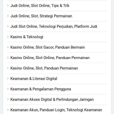
Judi Online, Slot Online, Tips & Trik
Judi Online, Slot, Strategi Permainan
Judi Slot Online, Teknologi Perjudian, Platform Judi
Kasino & Teknologi
Kasino Online, Slot Gacor, Panduan Bermain
Kasino Online, Slot Online, Panduan Permainan
Kasino Online, Slot, Panduan Permainan
Keamanan & Literasi Digital
Keamanan & Pengalaman Pengguna
Keamanan Akses Digital & Perlindungan Jaringan
Keamanan Akun, Panduan Login, Teknologi Keamanan