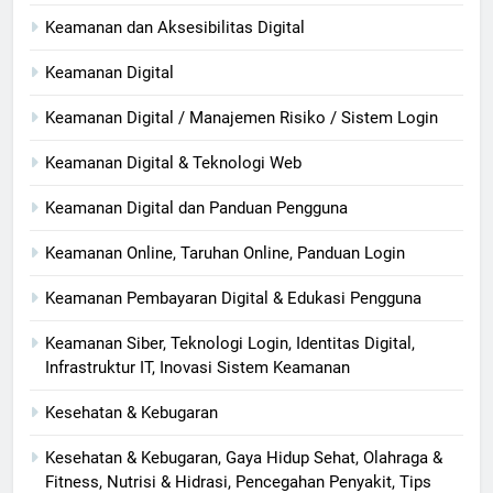
Keamanan dan Aksesibilitas Digital
Keamanan Digital
Keamanan Digital / Manajemen Risiko / Sistem Login
Keamanan Digital & Teknologi Web
Keamanan Digital dan Panduan Pengguna
Keamanan Online, Taruhan Online, Panduan Login
Keamanan Pembayaran Digital & Edukasi Pengguna
Keamanan Siber, Teknologi Login, Identitas Digital,
Infrastruktur IT, Inovasi Sistem Keamanan
Kesehatan & Kebugaran
Kesehatan & Kebugaran, Gaya Hidup Sehat, Olahraga &
Fitness, Nutrisi & Hidrasi, Pencegahan Penyakit, Tips