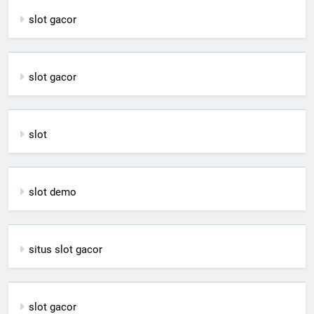
slot gacor
slot gacor
slot
slot demo
situs slot gacor
slot gacor