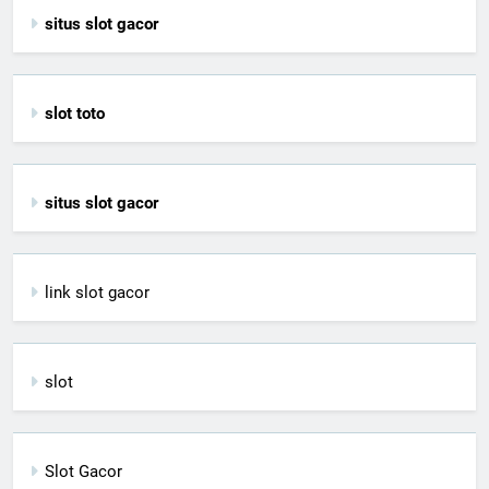
situs slot gacor
slot toto
situs slot gacor
link slot gacor
slot
Slot Gacor