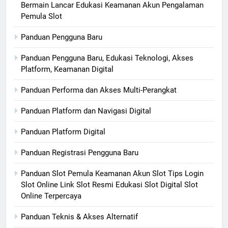
Bermain Lancar Edukasi Keamanan Akun Pengalaman
Pemula Slot
Panduan Pengguna Baru
Panduan Pengguna Baru, Edukasi Teknologi, Akses
Platform, Keamanan Digital
Panduan Performa dan Akses Multi-Perangkat
Panduan Platform dan Navigasi Digital
Panduan Platform Digital
Panduan Registrasi Pengguna Baru
Panduan Slot Pemula Keamanan Akun Slot Tips Login
Slot Online Link Slot Resmi Edukasi Slot Digital Slot
Online Terpercaya
Panduan Teknis & Akses Alternatif