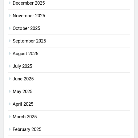
December 2025
November 2025
October 2025
September 2025
August 2025
July 2025
June 2025
May 2025
April 2025
March 2025
February 2025