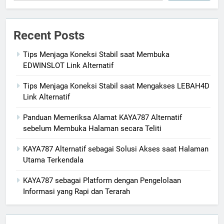
Recent Posts
Tips Menjaga Koneksi Stabil saat Membuka
EDWINSLOT Link Alternatif
Tips Menjaga Koneksi Stabil saat Mengakses LEBAH4D
Link Alternatif
Panduan Memeriksa Alamat KAYA787 Alternatif
sebelum Membuka Halaman secara Teliti
KAYA787 Alternatif sebagai Solusi Akses saat Halaman
Utama Terkendala
KAYA787 sebagai Platform dengan Pengelolaan
Informasi yang Rapi dan Terarah