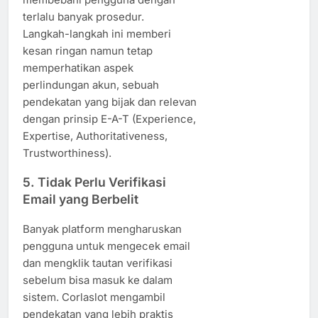
terlalu banyak prosedur.
Langkah-langkah ini memberi
kesan ringan namun tetap
memperhatikan aspek
perlindungan akun, sebuah
pendekatan yang bijak dan relevan
dengan prinsip E-A-T (Experience,
Expertise, Authoritativeness,
Trustworthiness).
5. Tidak Perlu Verifikasi
Email yang Berbelit
Banyak platform mengharuskan
pengguna untuk mengecek email
dan mengklik tautan verifikasi
sebelum bisa masuk ke dalam
sistem. Corlaslot mengambil
pendekatan yang lebih praktis