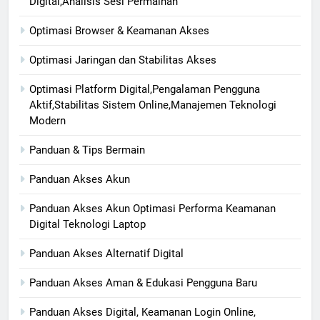
Digital,Analisis Sesi Permainan
Optimasi Browser & Keamanan Akses
Optimasi Jaringan dan Stabilitas Akses
Optimasi Platform Digital,Pengalaman Pengguna
Aktif,Stabilitas Sistem Online,Manajemen Teknologi
Modern
Panduan & Tips Bermain
Panduan Akses Akun
Panduan Akses Akun Optimasi Performa Keamanan
Digital Teknologi Laptop
Panduan Akses Alternatif Digital
Panduan Akses Aman & Edukasi Pengguna Baru
Panduan Akses Digital, Keamanan Login Online,