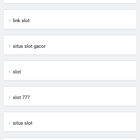
link slot
situs slot gacor
slot
slot 777
situs slot